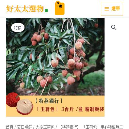
跳
至
選單
主
要
內
容
特價
首頁
/
夏日嚐鮮
/
大樹玉荷包
/ 【特荔獨行】 「玉荷包」用心種植無二