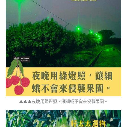
▲▲▲夜晚用綠燈照，讓細蛾不會來侵襲果園。