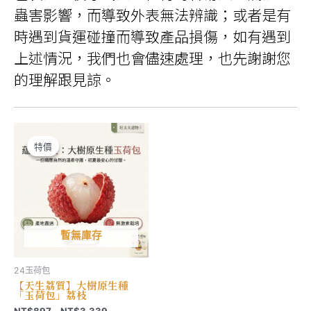
蟲害影響，而導致外表無法辨識；或者是有
時遇到貨運碰撞而導致產品損傷，如有遇到
上述情況，我們也會儘速處理，也先謝謝您
的理解跟見諒。
特價
特價
暫無庫存
24玉荷包
【天生荔質】大樹原生種
「玉荷包」荔枝
價
NT$
897
–
NT$
3,339