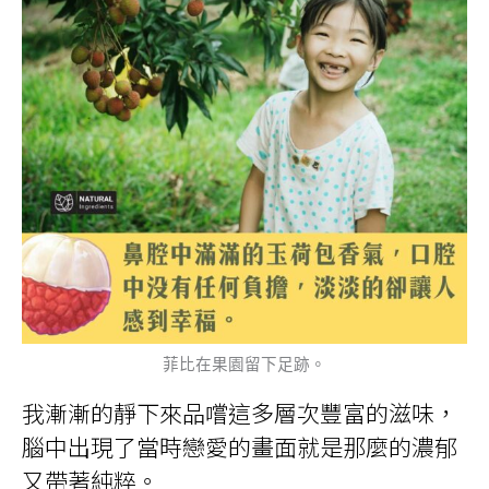
菲比在果園留下足跡。
我漸漸的靜下來品嚐這多層次豐富的滋味，
腦中出現了當時戀愛的畫面就是那麼的濃郁
又帶著純粹。