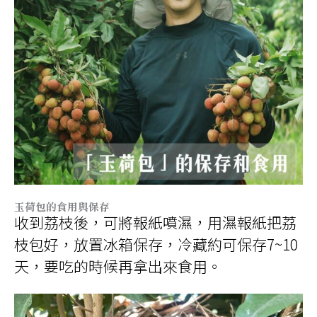
玉荷包的食用與保存
收到荔枝後，可將報紙噴濕，用濕報紙把荔
枝包好，放置冰箱保存，冷藏約可保存7~10
天，要吃的時候再拿出來食用。