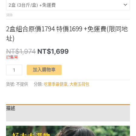
清除
2盒組合原價1794 特價1699 +免運費(限同地
址)
原
目
NT$
1,974
NT$
1,699
始
前
已售完
價
價
格：
格：
【特
NT$1,974。
NT$1,699。
加入購物車
荔
獨
行】
「玉
貨號:
不提供
分類:
吃當季最健康
,
大樹玉荷包
荷
包」
用
心
種
描述
植
無
額外資訊
二
口
感
數
量