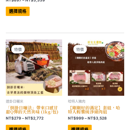
格
此
範
產
選擇規格
品
圍：
有
NT$897
多
到
種
NT$3,339
款
式。
可
在
產
特價
特價
特價
特價
品
頁
面
選
擇
選
項
道卦日曬米
哈特人豬肉
「倒掛日曬法」帶來口感甘
【剛剛好的滿足】套組，哈
甜Q彈的天然美味 (1kg/包)
特人輕饗純淨豬肉組
價
價
NT$
279
–
NT$
2,772
NT$
999
–
NT$
3,528
格
格
此
此
範
範
產
產
選擇規格
選擇規格