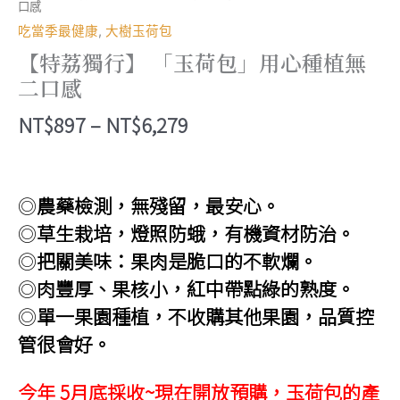
口感
吃當季最健康
,
大樹玉荷包
【特荔獨行】 「玉荷包」用心種植無
二口感
價
NT$
897
–
NT$
6,279
格
範
◎
農藥檢測，無殘留，最安心。
圍：
◎
草生栽培，燈照防蛾，有機資材防治。
NT$897
◎
把關美味：果肉是脆口的不軟爛。
到
◎
肉豐厚、果核小，紅中帶點綠的熟度。
NT$6,279
◎
單一果園種植，不收購其他果園，品質控
管很會好。
今年 5月底採收~現在開放預購，玉荷包的產