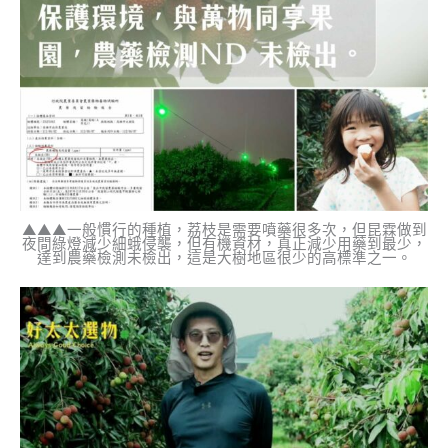
▲▲▲一般慣行的種植，荔枝是需要噴藥很多次，但昆霖做到
夜間綠燈減少細蛾侵襲，但有機資材，真正減少用藥到最少，
達到農藥檢測未檢出，這是大樹地區很少的高標準之一。