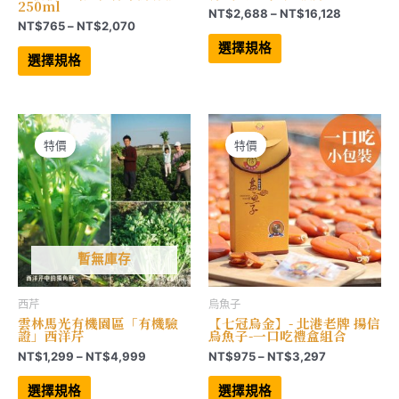
250ml
價
NT$
2,688
–
NT$
16,128
價
NT$
765
–
NT$
2,070
格
此
格
範
此
產
選擇規格
範
產
品
圍：
選擇規格
品
有
圍：
NT$2,68
有
多
NT$765
到
多
種
到
NT$16,12
種
款
NT$2,070
款
式。
式。
可
可
在
特價
特價
在
產
產
品
品
頁
頁
面
面
選
選
擇
擇
選
選
項
項
暫無庫存
西芹
烏魚子
雲林馬光有機園區「有機驗
【七冠烏金】- 北港老牌 揚信
證」西洋芹
烏魚子-一口吃禮盒組合
價
價
NT$
1,299
–
NT$
4,999
NT$
975
–
NT$
3,297
格
格
此
此
範
範
產
產
選擇規格
選擇規格