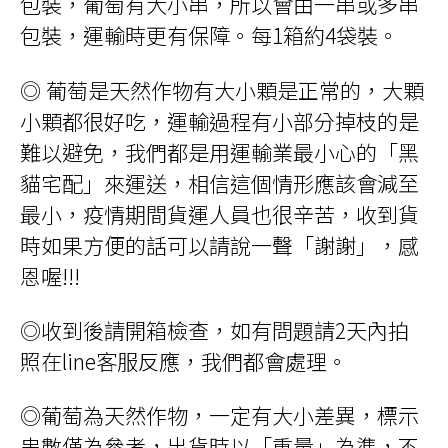
包裝，葡萄有大小串，所以會由一串或多串
包裝，運輸時更有保障。每1箱約4袋裝。
◎ 葡萄是天然作物有大小顆是正常的，大顆
小顆都很好吃，運輸過程有小部分掉枝的是
難以避免，我們都是用運輸業最小心的「黑
貓宅配」來運送，相信這個情形應該會減至
最小，疫情期間貨運人員也很辛苦，收到貨
時如果方便的話可以請說一聲「謝謝」，感
恩喔!!!
◎收到後請開箱檢查，如有問題請
2
天內拍
照在
line
客服反應，我們都會處理。
◎葡萄為天然作物，一定有大小差異，標示
串數僅為參考，出貨時以「重量」為準，不