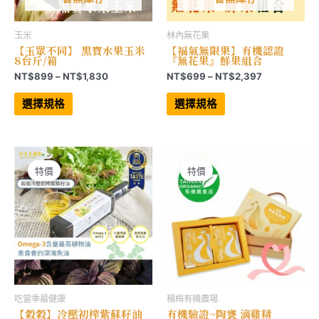
玉米
林內無花果
【玉眾不同】 黑寶水果玉米
【福氣無限果】有機認證
8台斤/箱
『無花果』鮮果組合
價
價
NT$
899
–
NT$
1,830
NT$
699
–
NT$
2,397
格
格
此
此
範
範
產
產
選擇規格
選擇規格
品
品
圍：
圍：
有
有
NT$899
NT$699
多
多
到
到
種
種
NT$1,830
NT$2,397
款
款
式。
式。
可
可
特價
特價
在
在
產
產
品
品
頁
頁
面
面
選
選
擇
擇
選
選
項
項
吃當季最健康
楊梅有機農場
【穀穀】冷壓初榨紫蘇籽油
有機驗證~陶甕 滴雞精