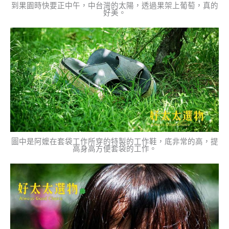
到果園時快要正中午，中台灣的太陽，透過果架上葡萄，真的
好美。
圖中是阿嬤在套袋工作所穿的特製的工作鞋，底非常的高，提
高身高方便套袋的工作。