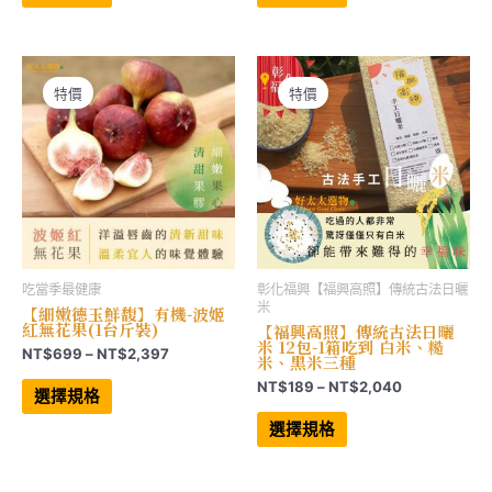
品
品
圍：
圍：
有
有
NT$1,299
NT$975
多
多
到
到
種
種
NT$4,999
NT$3,297
款
款
式。
式。
可
可
特價
特價
在
在
產
產
品
品
頁
頁
面
面
選
選
擇
擇
選
選
項
項
吃當季最健康
彰化福興【福興高照】傳統古法日曬
米
【細嫩德玉鮮馥】有機-波姬
紅無花果(1台斤裝)
【福興高照】傳統古法日曬
米 12包-1箱吃到 白米、糙
價
NT$
699
–
NT$
2,397
米、黑米三種
格
此
價
NT$
189
–
NT$
2,040
範
產
選擇規格
格
品
圍：
此
有
範
產
NT$699
選擇規格
多
品
圍：
到
種
有
NT$189
NT$2,397
款
多
到
式。
種