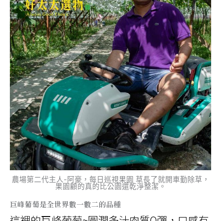
農場第二代主人-阿豪，每日巡視果園 草長了就開車勤除草，
果園顧的真的比公園還乾淨整潔。
巨峰葡萄是全世界數一數二的品種
這裡的巨峰葡萄~圓潤多汁肉質Q彈，口感有