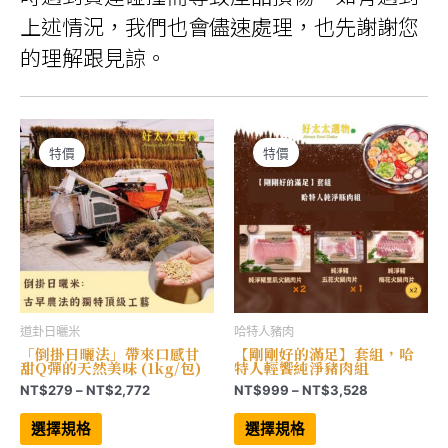
上述情況，我們也會儘速處理，也先謝謝您
的理解跟見諒。
特價
特價
道卦日曬米
哈特人豬肉
「倒掛日曬法」帶來口感甘
【剛剛好的滿足】套組，哈
甜Q彈的天然美味 (1kg/包)
特人輕饗純淨豬肉組
價
價
NT$
279
–
NT$
2,772
NT$
999
–
NT$
3,528
格
格
此
此
範
範
產
產
選擇規格
選擇規格
品
品
圍：
圍：