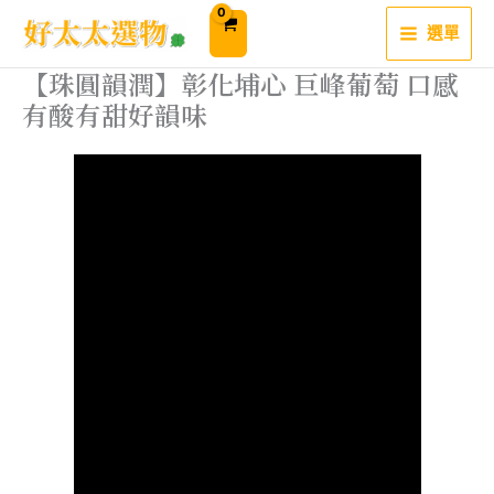
跳
至
選單
主
要
內
【珠圓韻潤】彰化埔心 巨峰葡萄 口感
容
有酸有甜好韻味