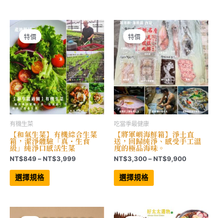
有
有
NT$279
NT$999
多
多
到
到
種
種
NT$2,772
NT$3,528
款
款
式。
式。
可
可
特價
特價
在
在
產
產
品
品
頁
頁
面
面
選
選
擇
擇
選
選
項
項
有機生菜
吃當季最健康
【和氣生菜】有機綜合生菜
【將軍嶼海鮮箱】淨土直
箱，潔淨體驗「真・生食
送，回歸純淨、感受手工溫
級」純淨口感活生菜
度的極品海味。
價
價
NT$
849
–
NT$
3,999
NT$
3,300
–
NT$
9,900
格
格
此
此
範
範
產
產
選擇規格
選擇規格
品
品
圍：
圍：
有
有
NT$849
NT$3,30
多
多
到
到
種
種
NT$3,999
NT$9,90
款
款
式。
式。