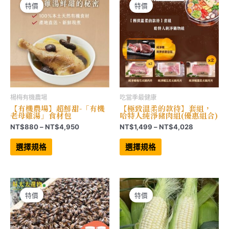
可
可
特價
特價
在
在
產
產
品
品
頁
頁
面
面
選
選
擇
擇
選
選
項
項
楊梅有機農場
吃當季最健康
【有機農場】超鮮甜-「有機
【極致溫柔的款待】套組，
老母雞湯」食材包
哈特人純淨豬肉組(優惠組合)
價
價
NT$
880
–
NT$
4,950
NT$
1,499
–
NT$
4,028
格
格
此
此
範
範
產
產
選擇規格
選擇規格
品
品
圍：
圍：
有
有
NT$880
NT$1,499
多
多
到
到
種
種
NT$4,950
NT$4,028
款
款
式。
式。
可
可
特價
特價
在
在
產
產
品
品
頁
頁