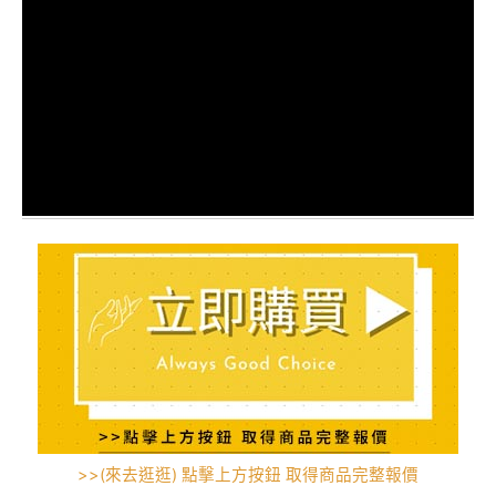
>>(來去逛逛) 點擊上方按鈕 取得商品完整報價