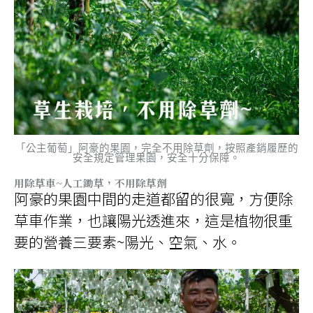
「公主葡萄」阿豪的果園，完全不用除草劑，按照產銷履歷的
安全規定管理果園，安全十分保障。
用除草車~人工鋤草，不用除草劑
阿豪的果園中間的走道都留的很寬，方便除
草車作業，也讓陽光透進來，這是植物很重
要的營養三要素~陽光、空氣、水。