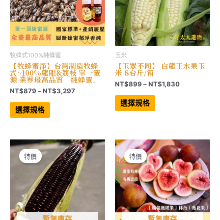
面
面
選
選
擇
擇
選
選
項
項
牧蜂式100%純蜂蜜
玉米
【牧蜂蜜淨】台灣制造牧蜂
【玉眾不同】 白龍王水果玉
式~100%龍眼&荔枝 單一蜜
米 8台斤/箱
源 業界最高品質「純蜂蜜」
價
NT$
899
–
NT$
1,830
價
NT$
879
–
NT$
3,297
格
此
格
範
此
產
選擇規格
範
產
品
圍：
選擇規格
品
有
圍：
NT$899
有
多
NT$879
到
多
種
到
NT$1,830
種
款
NT$3,297
款
式。
式。
可
可
在
特價
特價
在
產
產
品
品
頁
頁
面
面
選
選
擇
擇
選
選
項
項
暫無庫存
暫無庫存