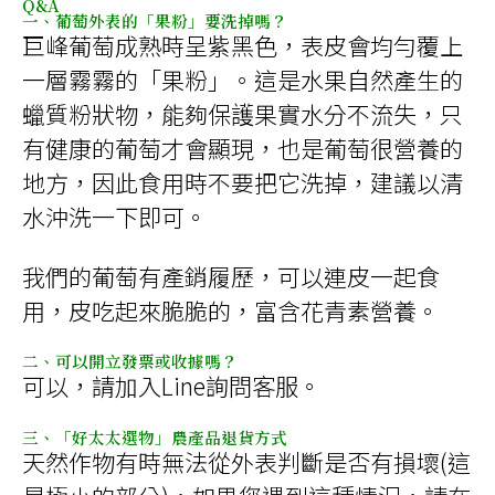
Q&A
一、葡萄外表的「果粉」要洗掉嗎？
巨峰葡萄成熟時呈紫黑色，表皮會均勻覆上
一層霧霧的「果粉」。這是水果自然產生的
蠟質粉狀物，能夠保護果實水分不流失，只
有健康的葡萄才會顯現，也是葡萄很營養的
地方，因此食用時不要把它洗掉，建議以清
水沖洗一下即可。
我們的葡萄有產銷履歷，可以連皮一起食
用，皮吃起來脆脆的，富含花青素營養。
二、可以開立發票或收據嗎？
可以，請加入Line詢問客服。
三、「好太太選物」農產品退貨方式
天然作物有時無法從外表判斷是否有損壞(這