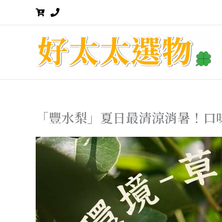
跳
至
主
要
內
容
「豐水梨」夏日最清涼消暑！口