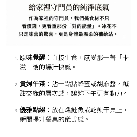
原味覺醒
：直接生食，感受那一聲「卡
滋」後的爆汁快感。
貴婦午茶
：沾一點點蜂蜜或胡麻醬，鹹
甜交織的層次感，讓妳下午更有動力。
優雅點綴
：放在燻鮭魚或乾煎干貝上，
瞬間提升餐桌的儀式感。