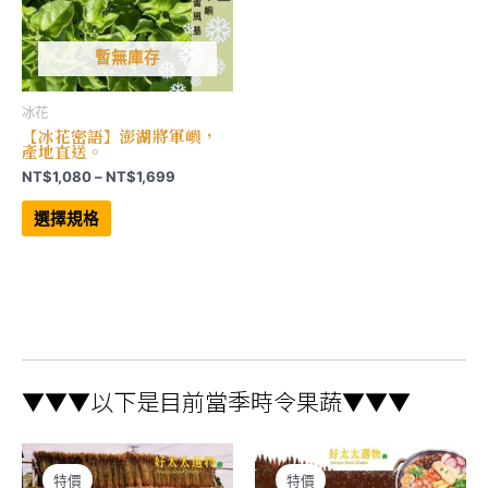
暫無庫存
冰花
【冰花密語】澎湖將軍嶼，
產地直送。
價
NT$
1,080
–
NT$
1,699
格
此
範
產
選擇規格
品
圍：
有
NT$1,080
多
到
種
NT$1,699
款
式。
可
在
產
品
頁
▼▼▼以下是目前當季時令果蔬▼▼▼
面
選
擇
選
項
特價
特價