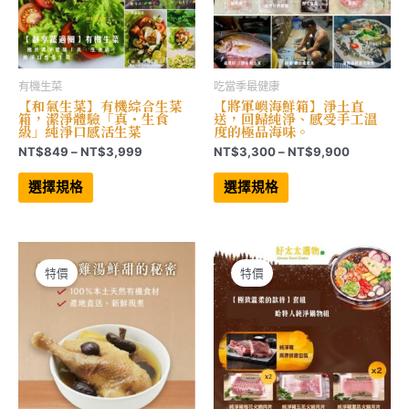
擇
擇
選
選
項
項
有機生菜
吃當季最健康
【和氣生菜】有機綜合生菜
【將軍嶼海鮮箱】淨土直
箱，潔淨體驗「真・生食
送，回歸純淨、感受手工溫
級」純淨口感活生菜
度的極品海味。
價
價
NT$
849
–
NT$
3,999
NT$
3,300
–
NT$
9,900
格
格
此
此
範
範
產
產
選擇規格
選擇規格
品
品
圍：
圍：
有
有
NT$849
NT$3,30
多
多
到
到
種
種
NT$3,999
NT$9,90
款
款
式。
式。
可
可
特價
特價
在
在
產
產
品
品
頁
頁
面
面
選
選
擇
擇
選
選
項
項