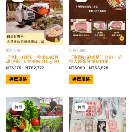
道卦日曬米
哈特人豬肉
「倒掛日曬法」帶來口感甘
【剛剛好的滿足】套組，哈
甜Q彈的天然美味 (1kg/包)
特人輕饗純淨豬肉組
價
價
NT$
279
–
NT$
2,772
NT$
999
–
NT$
3,528
格
格
此
此
範
範
產
產
選擇規格
選擇規格
品
品
圍：
圍：
有
有
NT$279
NT$999
多
多
到
到
種
種
NT$2,772
NT$3,528
款
款
式。
式。
可
可
特價
特價
在
在
產
產
品
品
頁
頁
面
面
選
選