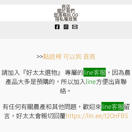
商店
關於我們
部落格BLOG
隱私權政策
>>
點這裡 可以到 首頁
請加入『好太太選物』 專屬的
line
客服
，因為農
產品大多是預購的，所以加入
line
方便出貨聯
絡。
有任何有關農產和其他問題，歡迎來
line
客服
留
言，好太太會親切回覆
https://lin.ee/t2OnFBS