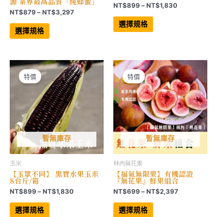
源 業界最高品質「純蜂蜜」
價
NT$
899
–
NT$
1,830
價
NT$
879
–
NT$
3,297
格
此
格
範
此
產
選擇規格
範
產
品
圍：
選擇規格
品
有
圍：
NT$899
有
多
NT$879
到
多
種
到
NT$1,830
種
款
NT$3,297
款
式。
式。
可
可
在
特價
特價
在
產
產
品
品
頁
頁
面
面
選
選
擇
擇
選
選
項
項
暫無庫存
暫無庫存
玉米
林內無花果
【玉眾不同】 黑寶水果玉米
【福氣無限果】有機認證
8台斤/箱
『無花果』鮮果組合
價
價
NT$
899
–
NT$
1,830
NT$
699
–
NT$
2,397
格
格
此
此
範
範
產
產
選擇規格
選擇規格
品
品
圍：
圍：