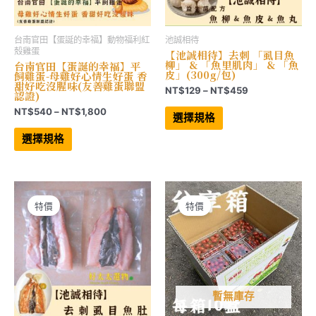
項
台南官田【蛋誕的幸福】動物福利紅
池誠相待
殼雞蛋
【池誠相待】去刺 「虱目魚
柳」 & 「魚里肌肉」 & 「魚
台南官田【蛋誕的幸福】平
皮」(300g/包)
飼雞蛋-母雞好心情生好蛋 香
甜好吃沒腥味(友善雞蛋聯盟
價
NT$
129
–
NT$
459
認證)
格
此
價
NT$
540
–
NT$
1,800
範
產
選擇規格
格
品
圍：
此
有
範
產
NT$129
選擇規格
多
品
圍：
到
種
有
NT$540
NT$459
款
多
到
式。
種
NT$1,800
可
款
在
式。
產
可
特價
特價
品
在
頁
產
面
品
選
頁
擇
面
選
選
項
擇
選
項
暫無庫存