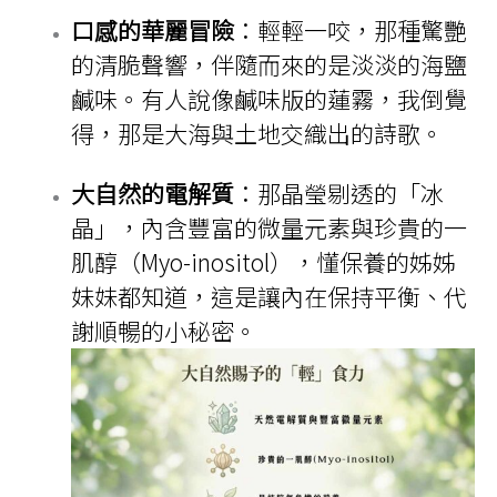
口感的華麗冒險
：輕輕一咬，那種驚艷
的清脆聲響，伴隨而來的是淡淡的海鹽
鹹味。有人說像鹹味版的蓮霧，我倒覺
得，那是大海與土地交織出的詩歌。
大自然的電解質
：那晶瑩剔透的「冰
晶」，內含豐富的微量元素與珍貴的一
肌醇（Myo-inositol），懂保養的姊姊
妹妹都知道，這是讓內在保持平衡、代
謝順暢的小秘密。