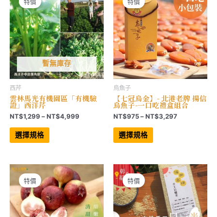
可
在
特價
特價
在
產
產
品
品
頁
頁
面
面
選
選
擇
擇
選
選
項
項
暫無庫存
西芹
烏魚子
雲林馬光有機園區「有機驗
【七冠烏金】- 北港老牌 揚信
證」西洋芹
烏魚子-一口吃禮盒組合
價
價
NT$
1,299
–
NT$
4,999
NT$
975
–
NT$
3,297
格
格
此
此
範
範
產
產
選擇規格
選擇規格
品
品
圍：
圍：
有
有
NT$1,299
NT$975
多
多
到
到
種
種
NT$4,999
NT$3,297
款
款
式。
式。
可
可
特價
特價
在
在
產
產
品
品
頁
頁
面
面