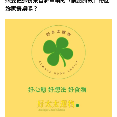
想要把這份來自將軍嶼的「鹹甜詩歌」帶回
妳家餐桌嗎？