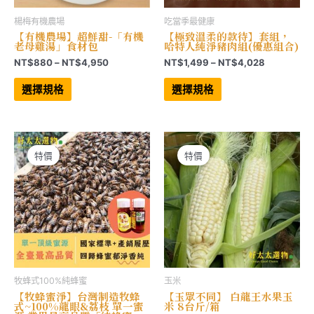
楊梅有機農場
吃當季最健康
【有機農場】超鮮甜-「有機
【極致溫柔的款待】套組，
老母雞湯」食材包
哈特人純淨豬肉組(優惠組合)
價
價
NT$
880
–
NT$
4,950
NT$
1,499
–
NT$
4,028
格
格
此
此
範
範
產
產
選擇規格
選擇規格
品
品
圍：
圍：
有
有
NT$880
NT$1,499
多
多
到
到
種
種
NT$4,950
NT$4,028
款
款
式。
式。
可
可
特價
特價
在
在
產
產
品
品
頁
頁
面
面
選
選
擇
擇
選
選
項
項
牧蜂式100%純蜂蜜
玉米
【牧蜂蜜淨】台灣制造牧蜂
【玉眾不同】 白龍王水果玉
式~100%龍眼&荔枝 單一蜜
米 8台斤/箱