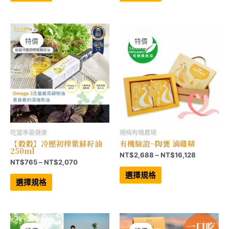
有
有
NT$899
NT$699
多
多
到
到
種
種
NT$1,830
NT$2,397
款
款
式。
式。
可
可
特價
特價
在
在
產
產
品
品
頁
頁
面
面
選
選
擇
擇
選
選
項
項
吃當季最健康
楊梅有機農場
【穀穀】冷壓初榨紫蘇籽油
有機驗證~陶甕 滴雞精
250ml
價
NT$
2,688
–
NT$
16,128
價
NT$
765
–
NT$
2,070
格
此
格
範
此
產
選擇規格
範
產
品
圍：
選擇規格
品
有
圍：
NT$2,68
有
多
NT$765
到
多
種
到
NT$16,12
種
款
NT$2,070
款
式。
式。
可