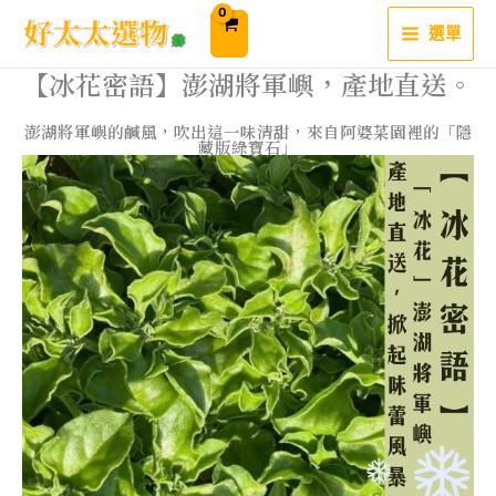
跳
至
選單
主
要
內
【冰花密語】澎湖將軍嶼，產地直送。
容
澎湖將軍嶼的鹹風，吹出這一味清甜，來自阿婆菜園裡的「隱
藏版綠寶石」