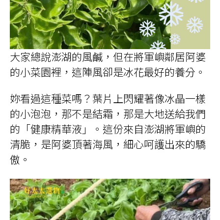
大家總說澎湖的風鹹，但在將軍嶼鄰居阿婆
的小菜園裡，這陣風卻是冰花最好的養分。
妳看過這種菜嗎？葉片上閃耀著像冰晶一樣
的小泡泡，那不是結霜，那是大地送給我們
的「健康精華液」。這份來自澎湖將軍嶼的
清脆，是阿婆頂著海風，細心呵護出來的驕
傲。