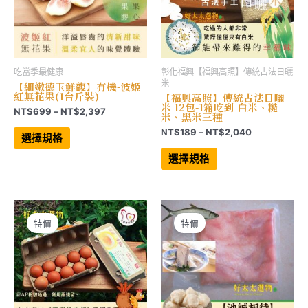
選
選
擇
擇
選
選
項
項
吃當季最健康
彰化福興【福興高照】傳統古法日曬
米
【細嫩德玉鮮馥】有機-波姬
紅無花果(1台斤裝)
【福興高照】傳統古法日曬
米 12包-1箱吃到 白米、糙
價
NT$
699
–
NT$
2,397
米、黑米三種
格
此
價
NT$
189
–
NT$
2,040
範
產
選擇規格
格
品
圍：
此
有
範
產
NT$699
選擇規格
多
品
圍：
到
種
有
NT$189
NT$2,397
款
多
到
式。
種
NT$2,040
可
款
在
式。
產
可
特價
特價
品
在
頁
產
面
品
選
頁
擇
面
選
選
項
擇
選