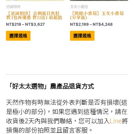
池誠相待
玉女小番茄
【池誠相待】去刺虱目魚肚
【熊蜂小番茄】玉女小番茄
買3包再優惠 買11送1 最超值
(分享箱)
價
價
NT$
219
–
NT$
3,627
NT$
2,199
–
NT$
4,248
格
格
此
此
範
範
產
產
選擇規格
選擇規格
品
品
圍：
圍：
有
有
NT$219
NT$2,199
多
多
到
到
種
種
NT$3,627
NT$4,248
款
款
式。
式。
可
可
在
在
產
產
品
品
頁
頁
「好太太選物」農產品退貨方式
面
面
選
選
擇
擇
選
選
天然作物有時無法從外表判斷是否有損壞(這
項
項
是極小的部分)，如果您遇到這種情況，請在
收貨後2天內與我們聯絡，您可以加入
Line
將
損傷的部份拍照並且留言客服。