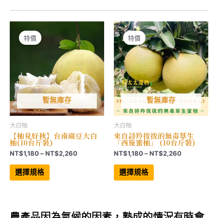
特價
特價
暫無庫存
暫無庫存
大白柚
大白柚
【柚見好秋】台南麻豆大白
來自詩羚拔拔的無毒草生
柚(10台斤裝)
「西施蜜柚」 (10台斤裝)
價
價
NT$
1,180
–
NT$
2,260
NT$
1,180
–
NT$
2,260
格
格
此
此
範
範
產
產
選擇規格
選擇規格
品
品
圍：
圍：
有
有
NT$1,180
NT$1,180
多
多
到
到
種
種
NT$2,260
NT$2,260
款
款
式。
式。
農產品因為氣候的因素，熟成的情況有時會