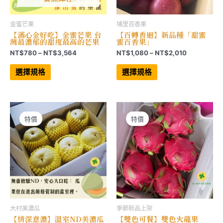
金蜜芒果
埔里百香果
【滿心金好吃】金蜜芒果 台
【百轉香迴】新品種「甜蜜
灣最濃郁的甜度最高的芒果
蜜百香果」
價
價
NT$
780
–
NT$
3,564
NT$
1,080
–
NT$
2,010
格
格
此
此
範
範
產
產
選擇規格
選擇規格
品
品
圍：
圍：
有
有
NT$780
NT$1,080
多
多
到
到
種
種
NT$3,564
NT$2,010
款
款
式。
式。
可
可
特價
特價
在
在
產
產
品
品
頁
頁
面
面
選
選
擇
擇
選
選
項
項
大村美濃瓜
季節新品上架
【情深意濃】溫室ND美濃瓜
【雙色可餐】雙色火龍果