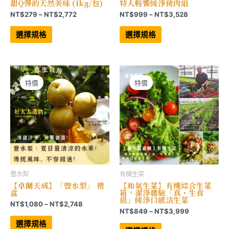
甜Q彈的天然美味 (1kg/包)
特人輕饗純淨豬肉組
價
價
NT$
279
–
NT$
2,772
NT$
999
–
NT$
3,528
格
格
此
此
範
範
產
產
選擇規格
選擇規格
品
品
圍：
圍：
有
有
NT$279
NT$999
多
多
到
到
種
種
NT$2,772
NT$3,528
款
款
式。
式。
可
可
特價
特價
在
在
產
產
品
品
頁
頁
面
面
選
選
擇
擇
選
選
項
項
豐水梨
有機生菜
【卓蘭天成】「豐水梨」 禮
【和氣生菜】有機綜合生菜
盒
箱，潔淨體驗「真・生食
級」純淨口感活生菜
價
NT$
1,080
–
NT$
2,748
價
NT$
849
–
NT$
3,999
格
此
格
範
產
此
選擇規格
範