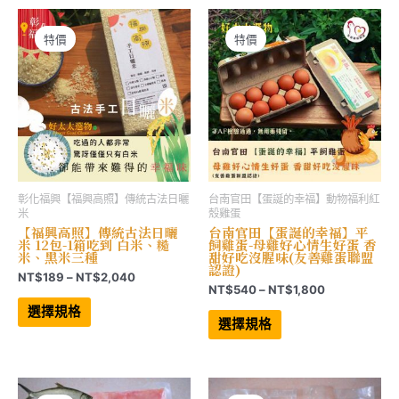
種
種
NT$2,397
NT$1,359
款
款
式。
式。
可
可
特價
特價
在
在
產
產
品
品
頁
頁
面
面
選
選
擇
擇
選
選
項
項
彰化福興【福興高照】傳統古法日曬
台南官田【蛋誕的幸福】動物福利紅
米
殼雞蛋
【福興高照】傳統古法日曬
台南官田【蛋誕的幸福】平
米 12包-1箱吃到 白米、糙
飼雞蛋-母雞好心情生好蛋 香
米、黑米三種
甜好吃沒腥味(友善雞蛋聯盟
認證)
價
NT$
189
–
NT$
2,040
價
NT$
540
–
NT$
1,800
格
此
格
範
產
此
選擇規格
範
品
產
圍：
選擇規格
有
品
圍：
NT$189
多
有
NT$540
到
種
多
到
NT$2,040
款
種
NT$1,800
式。
款
可
式。