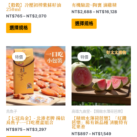
【穀穀】冷壓初榨紫蘇籽油
有機驗證~陶甕 滴雞精
250ml
價
NT$
2,688
–
NT$
16,128
價
NT$
765
–
NT$
2,070
格
此
格
範
此
產
選擇規格
範
產
品
圍：
選擇規格
品
有
圍：
NT$2,68
有
多
NT$765
到
多
種
到
NT$16,12
種
款
NT$2,070
款
式。
式。
可
可
在
特價
特價
在
產
產
品
品
頁
頁
面
面
選
選
擇
擇
選
選
項
項
烏魚子
高雄九曲堂-【精緻水薄荷芭樂】
【七冠烏金】- 北港老牌 揚信
【精緻水薄荷芭樂】「紅鑽
烏魚子-一口吃禮盒組合
芭樂」稀有新品種 清脆特有
花果香
價
NT$
975
–
NT$
3,297
價
NT$
897
–
NT$
1,549
格
此