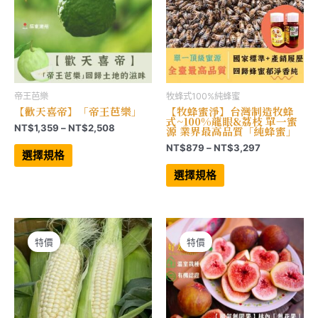
頁
頁
面
面
選
選
擇
擇
選
選
項
項
帝王芭樂
牧蜂式100%純蜂蜜
【歡天喜帝】「帝王芭樂」
【牧蜂蜜淨】台灣制造牧蜂
式~100%龍眼&荔枝 單一蜜
價
NT$
1,359
–
NT$
2,508
源 業界最高品質「純蜂蜜」
格
此
價
NT$
879
–
NT$
3,297
範
產
選擇規格
格
品
此
圍：
範
有
產
選擇規格
NT$1,359
多
品
圍：
到
種
有
NT$879
NT$2,508
款
多
到
式。
種
NT$3,297
可
款
在
式。
產
可
特價
特價
品
在
頁
產
面
品
選
頁
擇
面
選
選
項
擇