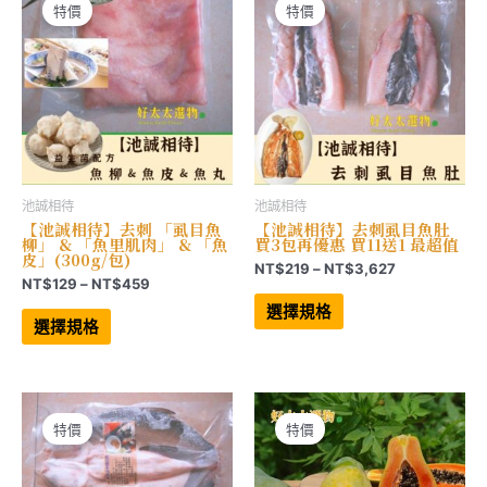
在
可
特價
特價
產
在
品
產
頁
品
面
頁
選
面
擇
選
選
擇
項
選
項
池誠相待
池誠相待
【池誠相待】去刺 「虱目魚
【池誠相待】去刺虱目魚肚
柳」 & 「魚里肌肉」 & 「魚
買3包再優惠 買11送1 最超值
皮」(300g/包)
價
NT$
219
–
NT$
3,627
價
NT$
129
–
NT$
459
格
此
格
範
此
產
選擇規格
範
產
品
圍：
選擇規格
品
有
圍：
NT$219
有
多
NT$129
到
多
種
到
NT$3,627
種
款
NT$459
款
式。
式。
可
可
在
特價
特價
在
產
產
品
品
頁