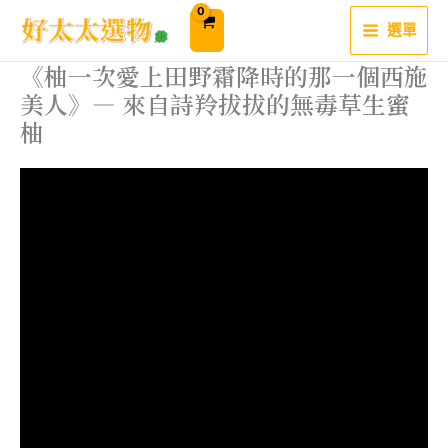
跳
至
選單
主
要
內
《柚一次愛上田野霜降時的那一個西施
容
美人》— 來自詩羚拔拔的無毒草生蜜
柚