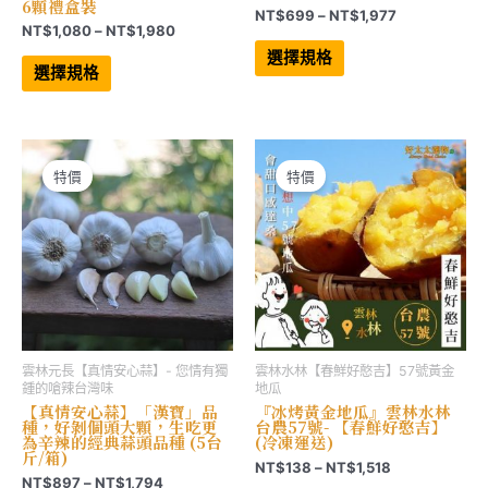
6顆禮盒裝
價
NT$
699
–
NT$
1,977
價
NT$
1,080
–
NT$
1,980
格
此
格
範
此
產
選擇規格
範
產
品
圍：
選擇規格
品
有
圍：
NT$699
有
多
NT$1,080
到
多
種
到
NT$1,977
種
款
NT$1,980
款
式。
式。
可
可
在
特價
特價
在
產
產
品
品
頁
頁
面
面
選
選
擇
擇
選
選
項
項
雲林元長【真情安心蒜】- 您情有獨
雲林水林【春鮮好憨吉】57號黃金
鍾的嗆辣台灣味
地瓜
【真情安心蒜】「漢寶」品
『冰烤黃金地瓜』雲林水林
種，好剝個頭大顆，生吃更
台農57號- 【春鮮好憨吉】
為辛辣的經典蒜頭品種 (5台
(冷凍運送)
斤/箱)
價
NT$
138
–
NT$
1,518
價
NT$
897
–
NT$
1,794
格