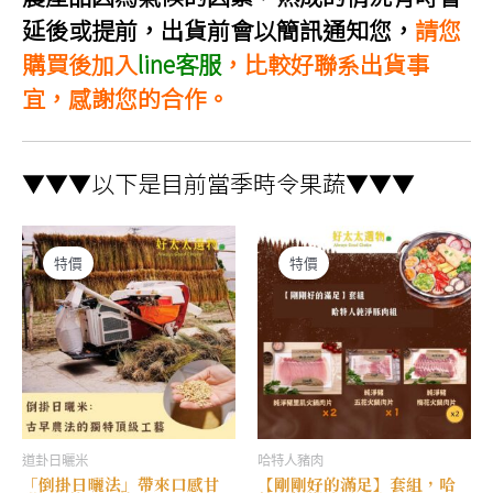
可
可
在
在
延後或提前，出貨前會以簡訊通知您，
請您
產
產
品
品
購買後加入
line客服
，比較好聯系出貨事
頁
頁
面
面
宜，感謝您的合作。
選
選
擇
擇
選
選
項
項
▼▼▼以下是目前當季時令果蔬▼▼▼
特價
特價
道卦日曬米
哈特人豬肉
「倒掛日曬法」帶來口感甘
【剛剛好的滿足】套組，哈