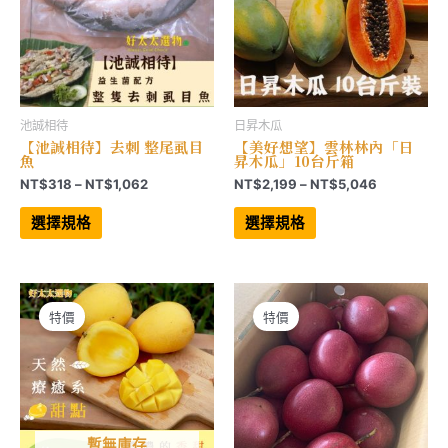
頁
面
面
選
選
擇
擇
選
選
項
項
池誠相待
日昇木瓜
【池誠相待】去刺 整尾虱目
【美好想望】雲林林內「日
魚
昇木瓜」10台斤箱
價
價
NT$
318
–
NT$
1,062
NT$
2,199
–
NT$
5,046
格
格
此
此
範
範
產
產
選擇規格
選擇規格
品
品
圍：
圍：
有
有
NT$318
NT$2,199
多
多
到
到
種
種
NT$1,062
NT$5,046
款
款
式。
式。
可
可
特價
特價
在
在
產
產
品
品
頁
頁
面
面
選
選
擇
擇
選
選
項
項
暫無庫存