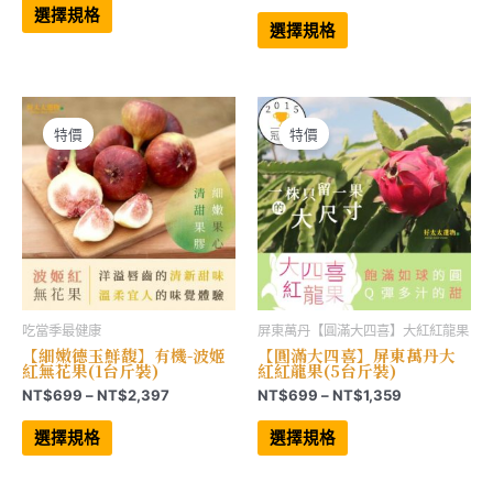
格
範
產
此
選擇規格
範
品
產
圍：
選擇規格
有
品
圍：
NT$975
多
有
NT$897
到
種
多
到
NT$3,297
款
種
NT$1,549
式。
款
可
式。
在
可
特價
特價
產
在
品
產
頁
品
面
頁
選
面
擇
選
選
擇
項
選
項
吃當季最健康
屏東萬丹【圓滿大四喜】大紅紅龍果
【細嫩德玉鮮馥】有機-波姬
【圓滿大四喜】屏東萬丹大
紅無花果(1台斤裝)
紅紅龍果(5台斤裝)
價
價
NT$
699
–
NT$
2,397
NT$
699
–
NT$
1,359
格
格
此
此
範
範
產
產
選擇規格
選擇規格
品
品
圍：
圍：
有
有
NT$699
NT$699
多
多
到
到