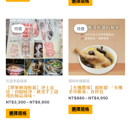
品
產
圍：
選擇規格
有
品
圍：
NT$1,080
多
有
NT$849
到
種
多
到
NT$2,748
款
種
NT$3,999
式。
款
可
式。
在
可
特價
特價
產
在
品
產
頁
品
面
頁
選
面
擇
選
選
擇
項
選
項
吃當季最健康
楊梅有機農場
【將軍嶼海鮮箱】淨土直
【有機農場】超鮮甜-「有機
送，回歸純淨、感受手工溫
老母雞湯」食材包
度的極品海味。
價
NT$
880
–
NT$
4,950
價
NT$
3,300
–
NT$
9,900
格
此
格
範
此
產
選擇規格
範
產
品
圍：
選擇規格
品
有
圍：
NT$880
有
多
NT$3,300
到
多
種
到
NT$4,950
種
款