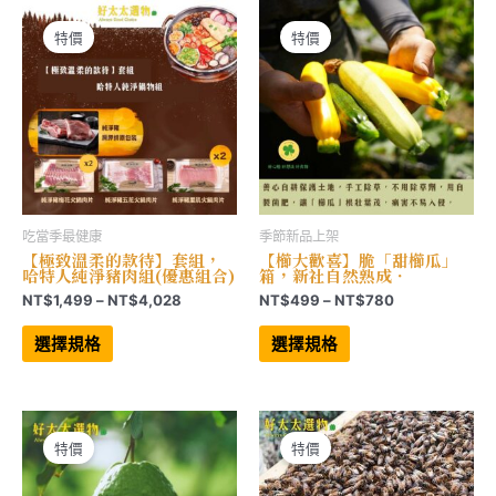
NT$9,900
款
式。
式。
可
可
在
特價
特價
在
產
產
品
品
頁
頁
面
面
選
選
擇
擇
選
選
項
項
吃當季最健康
季節新品上架
【極致溫柔的款待】套組，
【櫛大歡喜】脆「甜櫛瓜」
哈特人純淨豬肉組(優惠組合)
箱，新社自然熟成．
價
價
NT$
1,499
–
NT$
4,028
NT$
499
–
NT$
780
格
格
此
此
範
範
產
產
選擇規格
選擇規格
品
品
圍：
圍：
有
有
NT$1,499
NT$499
多
多
到
到
種
種
NT$4,028
NT$780
款
款
式。
式。
可
可
特價
特價
在
在
產
產
品
品