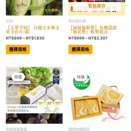
選
項
暫無庫存
玉米
林內無花果
【玉眾不同】 白龍王水果玉
【福氣無限果】有機認證
米 8台斤/箱
『無花果』鮮果組合
價
價
NT$
899
–
NT$
1,830
NT$
699
–
NT$
2,397
格
格
此
此
範
範
產
產
選擇規格
選擇規格
品
品
圍：
圍：
有
有
NT$899
NT$699
多
多
到
到
種
種
NT$1,830
NT$2,397
款
款
式。
式。
可
可
特價
特價
在
在
產
產
品
品
頁
頁
面
面
選
選
擇
擇
選
選
項
項
吃當季最健康
楊梅有機農場