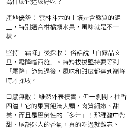
為什麼它這麼好吃？
產地優勢： 雲林斗六的土壤是含鐵質的泥
土，特別適合柑橘類水果，風味就是不一
樣。
堅持「霜降」後採收： 俗話說「白露品文
旦，霜降嚐西施」。詩羚拔拔堅持要等到
「霜降」節氣過後，風味和甜度都達到巔峰
時才採收。
口感無敵： 雖然外表樸實，但一剝開，柚香
四溢！它的果實飽滿大顆，肉質細嫩、甜
美，而且是壓倒性的「多汁」！那種酸中帶
甜、尾韻迷人的香氣，真的吃過就難忘。