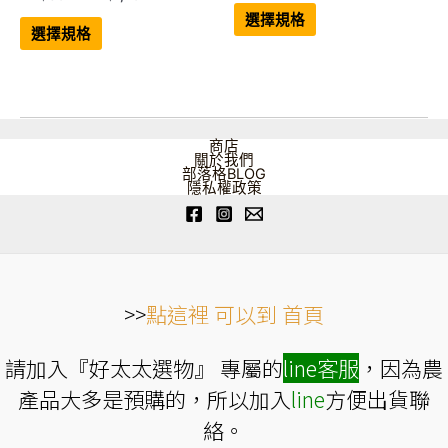
此
格
範
此
產
選擇規格
範
產
品
圍：
選擇規格
品
有
圍：
NT$138
有
多
NT$897
到
多
種
到
NT$1,518
種
款
NT$1,794
款
式。
式。
可
可
在
在
產
商店
產
品
關於我們
品
頁
部落格BLOG
頁
面
隱私權政策
面
選
選
擇
擇
選
選
項
項
>>
點這裡 可以到 首頁
請加入『好太太選物』 專屬的
line
客服
，因為農
產品大多是預購的，所以加入
line
方便出貨聯
絡。