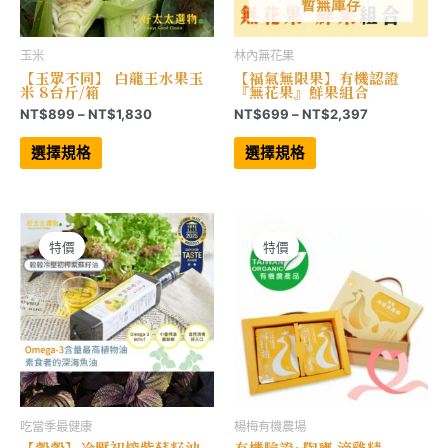
項
暫無庫存
玉米
林內無花果
【玉眾不同】 白龍王水果玉
【福氣無限果】有機認證
米 8台斤/箱
『無花果』鮮果組合
價
價
NT$
899
–
NT$
1,830
NT$
699
–
NT$
2,397
格
格
此
此
範
範
產
產
選擇規格
選擇規格
品
品
圍：
圍：
有
有
NT$899
NT$699
多
多
到
到
種
種
NT$1,830
NT$2,397
款
款
式。
式。
可
可
特價
特價
在
在
產
產
品
品
頁
頁
面
面
選
選
擇
擇
選
選
項
項
吃當季最健康
楊梅有機農場
【穀穀】冷壓初榨紫蘇籽油
有機驗證~陶甕 滴雞精