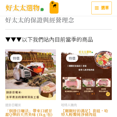
跳
至
選單
主
要
內
好太太的保證與經營理念
容
▼▼▼以下我們站內目前當季的商品
特價
特價
道卦日曬米
哈特人豬肉
「倒掛日曬法」帶來口感甘
【剛剛好的滿足】套組，哈
甜Q彈的天然美味 (1kg/包)
特人輕饗純淨豬肉組