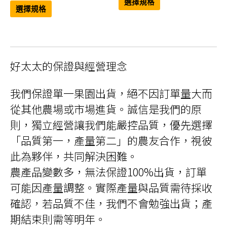
此
產
選擇規格
範
產
品
圍：
選擇規格
品
有
圍：
NT$138
有
多
NT$897
到
多
種
到
NT$1,518
種
款
NT$1,794
款
式。
式。
可
可
在
好太太的保證與經營理念
在
產
產
品
品
頁
頁
面
我們保證單一果園出貨，絕不因訂單量大而
面
選
選
擇
從其他農場或市場進貨。誠信是我們的原
擇
選
選
項
項
則，獨立經營讓我們能嚴控品質，優先選擇
「品質第一，產量第二」的農友合作，視彼
此為夥伴，共同解決困難。
農產品變數多，無法保證100%出貨，訂單
可能因產量調整。實際產量與品質需待採收
確認，若品質不佳，我們不會勉強出貨；產
期結束則需等明年。