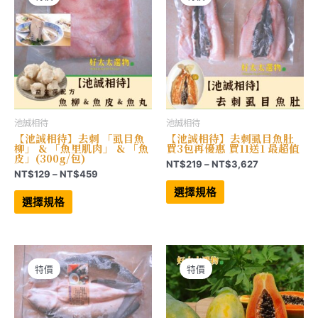
產
在
品
產
頁
品
面
頁
選
面
擇
選
選
擇
項
選
項
池誠相待
池誠相待
【池誠相待】去刺 「虱目魚
【池誠相待】去刺虱目魚肚
柳」 & 「魚里肌肉」 & 「魚
買3包再優惠 買11送1 最超值
皮」(300g/包)
價
NT$
219
–
NT$
3,627
價
NT$
129
–
NT$
459
格
此
格
範
此
產
選擇規格
範
產
品
圍：
選擇規格
品
有
圍：
NT$219
有
多
NT$129
到
多
種
到
NT$3,627
種
款
NT$459
款
式。
式。
可
可
在
特價
特價
在
產
產
品
品
頁
頁
面