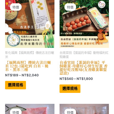
款
款
式。
式。
可
可
特價
特價
在
在
產
產
品
品
頁
頁
面
面
選
選
擇
擇
選
選
項
項
彰化福興【福興高照】傳統古法日曬
台南官田【蛋誕的幸福】動物福利紅
米
殼雞蛋
【福興高照】傳統古法日曬
台南官田【蛋誕的幸福】平
米 12包-1箱吃到 白米、糙
飼雞蛋-母雞好心情生好蛋 香
米、黑米三種
甜好吃沒腥味(友善雞蛋聯盟
認證)
價
NT$
189
–
NT$
2,040
價
NT$
540
–
NT$
1,800
格
此
格
範
產
此
選擇規格
範
品
產
圍：
選擇規格
有
品
圍：
NT$189
多
有
NT$540
到
種
多
到
NT$2,040
款
種
NT$1,800
式。
款
可
式。
在
可
特價
特價