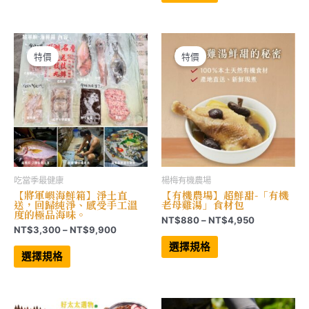
NT$1,080
多
有
NT$849
到
種
多
到
NT$2,748
款
種
NT$3,999
式。
款
可
式。
在
可
特價
特價
產
在
品
產
頁
品
面
頁
選
面
擇
選
選
擇
項
選
項
吃當季最健康
楊梅有機農場
【將軍嶼海鮮箱】淨土直
【有機農場】超鮮甜-「有機
送，回歸純淨、感受手工溫
老母雞湯」食材包
度的極品海味。
價
NT$
880
–
NT$
4,950
價
NT$
3,300
–
NT$
9,900
格
此
格
範
此
產
選擇規格
範
產
品
圍：
選擇規格
品
有
圍：
NT$880
有
多
NT$3,300
到
多
種
到
NT$4,950
種
款
NT$9,900
款
式。