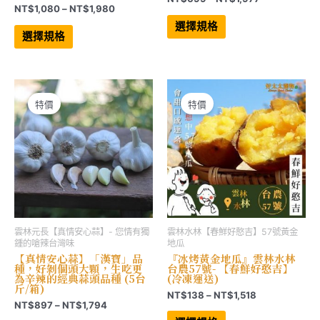
價
NT$
1,080
–
NT$
1,980
格
此
格
範
此
產
選擇規格
範
產
品
圍：
選擇規格
品
有
圍：
NT$699
有
多
NT$1,080
到
多
種
到
NT$1,977
種
款
NT$1,980
款
式。
式。
可
可
在
特價
特價
在
產
產
品
品
頁
頁
面
面
選
選
擇
擇
選
選
項
項
雲林元長【真情安心蒜】- 您情有獨
雲林水林【春鮮好憨吉】57號黃金
鍾的嗆辣台灣味
地瓜
【真情安心蒜】「漢寶」品
『冰烤黃金地瓜』雲林水林
種，好剝個頭大顆，生吃更
台農57號- 【春鮮好憨吉】
為辛辣的經典蒜頭品種 (5台
(冷凍運送)
斤/箱)
價
NT$
138
–
NT$
1,518
價
NT$
897
–
NT$
1,794
格
此
格
範