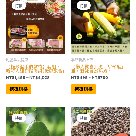
式。
可
可
在
特價
特價
在
產
產
品
品
頁
頁
面
面
選
選
擇
擇
選
選
項
項
吃當季最健康
季節新品上架
【極致溫柔的款待】套組，
【櫛大歡喜】脆「甜櫛瓜」
哈特人純淨豬肉組(優惠組合)
箱，新社自然熟成．
價
價
NT$
1,499
–
NT$
4,028
NT$
499
–
NT$
780
格
格
此
此
範
範
產
產
選擇規格
選擇規格
品
品
圍：
圍：
有
有
NT$1,499
NT$499
多
多
到
到
種
種
NT$4,028
NT$780
款
款
式。
式。
可
可
特價
特價
在
在
產
產
品
品
頁
頁