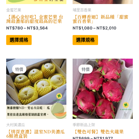
金蜜芒果
埔里百香果
【滿心金好吃】金蜜芒果 台
【百轉香迴】新品種「甜蜜
灣最濃郁的甜度最高的芒果
蜜百香果」
價
價
NT$
780
–
NT$
3,564
NT$
1,080
–
NT$
2,010
格
格
此
此
範
範
產
產
選擇規格
選擇規格
品
品
圍：
圍：
有
有
NT$780
NT$1,080
多
多
到
到
種
種
NT$3,564
NT$2,010
款
款
式。
式。
可
可
特價
特價
在
在
產
產
品
品
頁
頁
面
面
選
選
擇
擇
選
選
項
項
大村美濃瓜
季節新品上架
【情深意濃】溫室ND美濃瓜
【雙色可餐】雙色火龍果
6顆禮盒裝
價
NT$
699
–
NT$
1,977