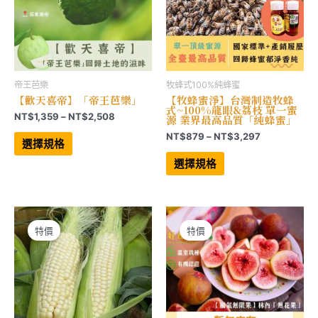
面
面
選
選
擇
擇
選
選
項
項
帝王芭樂
牧蜂式100%純蜂蜜
【歡天喜帝】「帝王芭樂」
【牧蜂蜜淨】台灣制造牧蜂
式~100%龍眼&荔枝 單一蜜
價
NT$
1,359
–
NT$
2,508
源 業界最高品質「純蜂蜜」
格
此
價
NT$
879
–
NT$
3,297
範
產
選擇規格
格
品
此
圍：
範
有
產
選擇規格
NT$1,359
多
品
圍：
到
種
有
NT$879
NT$2,508
款
多
到
式。
種
NT$3,297
可
款
在
式。
產
可
特價
特價
品
在
頁
產
面
品
選
頁
擇
面
選
選
項
擇
選