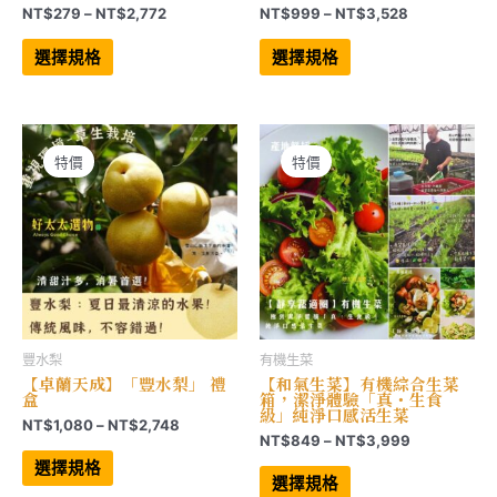
價
價
NT$
279
–
NT$
2,772
NT$
999
–
NT$
3,528
格
格
此
此
範
範
產
產
選擇規格
選擇規格
品
品
圍：
圍：
有
有
NT$279
NT$999
多
多
到
到
種
種
NT$2,772
NT$3,528
款
款
式。
式。
可
可
特價
特價
在
在
產
產
品
品
頁
頁
面
面
選
選
擇
擇
選
選
項
項
豐水梨
有機生菜
【卓蘭天成】「豐水梨」 禮
【和氣生菜】有機綜合生菜
盒
箱，潔淨體驗「真・生食
級」純淨口感活生菜
價
NT$
1,080
–
NT$
2,748
價
NT$
849
–
NT$
3,999
格
此
格
範
產
此
選擇規格
範
品
產
圍：
選擇規格
有
品
圍：