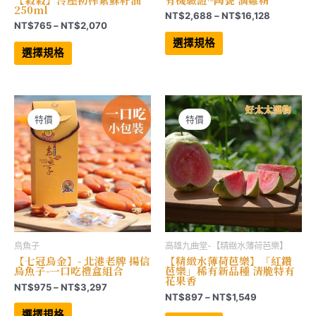
250ml
價
NT$
2,688
–
NT$
16,128
價
NT$
765
–
NT$
2,070
格
此
格
範
此
產
選擇規格
範
產
品
圍：
選擇規格
品
有
圍：
NT$2,68
有
多
NT$765
到
多
種
到
NT$16,12
種
款
NT$2,070
款
式。
式。
可
可
在
特價
特價
在
產
產
品
品
頁
頁
面
面
選
選
擇
擇
選
選
項
項
烏魚子
高雄九曲堂-【精緻水薄荷芭樂】
【七冠烏金】- 北港老牌 揚信
【精緻水薄荷芭樂】「紅鑽
烏魚子-一口吃禮盒組合
芭樂」稀有新品種 清脆特有
花果香
價
NT$
975
–
NT$
3,297
價
NT$
897
–
NT$
1,549
格
此
格
範
產
此
選擇規格