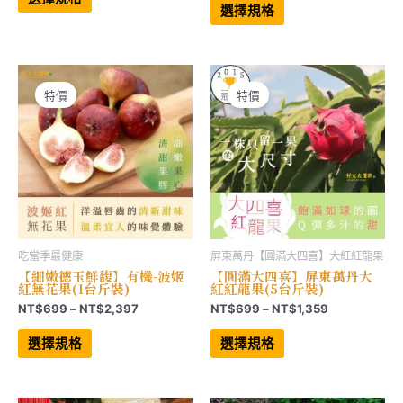
範
品
產
圍：
選擇規格
有
品
圍：
NT$975
多
有
NT$897
到
種
多
到
NT$3,297
款
種
NT$1,549
式。
款
可
式。
在
可
特價
特價
產
在
品
產
頁
品
面
頁
選
面
擇
選
選
擇
項
選
項
吃當季最健康
屏東萬丹【圓滿大四喜】大紅紅龍果
【細嫩德玉鮮馥】有機-波姬
【圓滿大四喜】屏東萬丹大
紅無花果(1台斤裝)
紅紅龍果(5台斤裝)
價
價
NT$
699
–
NT$
2,397
NT$
699
–
NT$
1,359
格
格
此
此
範
範
產
產
選擇規格
選擇規格
品
品
圍：
圍：
有
有
NT$699
NT$699
多
多
到
到
種
種
NT$2,397
NT$1,359