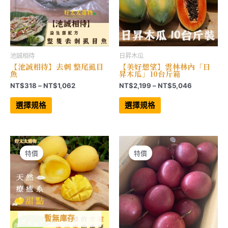
面
選
選
擇
擇
選
選
項
項
池誠相待
日昇木瓜
【池誠相待】去刺 整尾虱目
【美好想望】雲林林內「日
魚
昇木瓜」10台斤箱
價
價
NT$
318
–
NT$
1,062
NT$
2,199
–
NT$
5,046
格
格
此
此
範
範
產
產
選擇規格
選擇規格
品
品
圍：
圍：
有
有
NT$318
NT$2,199
多
多
到
到
種
種
NT$1,062
NT$5,046
款
款
式。
式。
可
可
特價
特價
在
在
產
產
品
品
頁
頁
面
面
選
選
擇
擇
選
選
項
項
暫無庫存