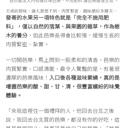
自然農法大內有機珍珠芭樂，不用肥料 讓芭樂緩慢生長 。
天成的原味，讓人意想不到，肉質緊密‧風味繽紛多層次…
發哥的水果另一項特色就是「完全不施用肥
料」，僅以自然的落葉、與果園的雜草，作為樹
木的養分
，如此芭樂長得會比較慢，緩慢生長的
肉質緊密、紮實。
一切開芭樂，馬上問到一股柔和的清香，芭樂的
肉質緊實、口感清脆，最令人驚豔的是，有著很
濃厚的芭樂風味！
入口後各種滋味縈繞，真的是
嚐盡芭樂的酸、甜、甘、清，很豐富繽紛的味覺
體驗。
「來我這裡住一個禮拜的人，他回去台北之後
說，我回去台北買的芭樂，都沒有你的好吃，這