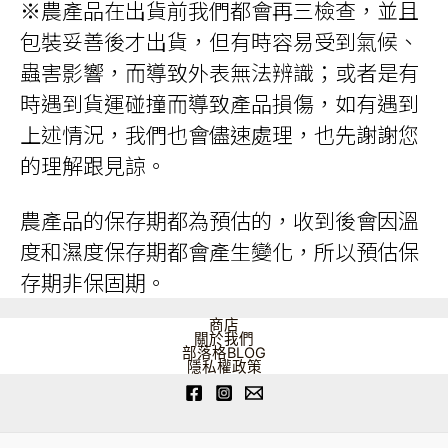
※農產品在出貨前我們都會再三檢查，並且
包裝妥善後才出貨，但有時容易受到氣候、
蟲害影響，而導致外表無法辨識；或者是有
時遇到貨運碰撞而導致產品損傷，如有遇到
上述情況，我們也會儘速處理，也先謝謝您
的理解跟見諒。
農產品的保存期都為預估的，收到後會因溫
度和濕度保存期都會產生變化，所以預估保
存期非保固期。
商店
關於我們
部落格BLOG
隱私權政策