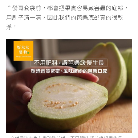
↑發哥套袋前，都會把果實容易藏害蟲的底部，
用刷子清一清，因此我們的芭樂底部真的很乾
淨！