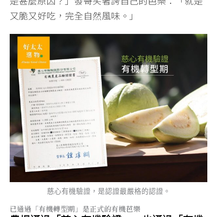
是甚麼原因？」發哥笑著誇自己的芭樂：「就是
又脆又好吃，完全自然風味。」
慈心有機驗證，是認證最嚴格的認證。
已通過「有機轉型期」是正式的有機芭樂