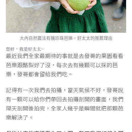
大內自然農法有機珍珠芭樂，好太太的推薦理由
您好，我是好太太~
最近我們全家最期待的事就是去發哥的果園看看
芭樂跟酪梨好了沒，每次去有幾顆可以採的芭
樂，發哥都會留給我們吃。
記得有一次我們去拍攝，當天氣候不好，發哥說
有一顆可以給你們帶回去拍攝剖開的畫面，我們
隔天剖開後拍完，全家人幾乎是瞬間就把那顆芭
樂解決了。