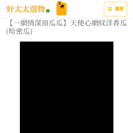
跳
至
選單
主
要
內
【一網情深頂瓜瓜】天使心網紋洋香瓜
容
(哈密瓜)