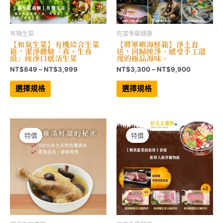
選
選
項
項
有機生菜
吃當季最健康
【和氣生菜】有機綜合生菜
【將軍嶼海鮮箱】淨土直
箱，潔淨體驗「真・生食
送，回歸純淨、感受手工溫
級」純淨口感活生菜
度的極品海味。
價
價
NT$
849
–
NT$
3,999
NT$
3,300
–
NT$
9,900
格
格
此
此
範
範
產
產
選擇規格
選擇規格
品
品
圍：
圍：
有
有
NT$849
NT$3,30
多
多
到
到
種
種
NT$3,999
NT$9,90
款
款
式。
式。
可
可
特價
特價
在
在
產
產
品
品
頁
頁
面
面
選
選
擇
擇
選
選
項
項