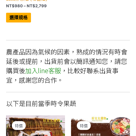
價
NT$
980
–
NT$
2,799
格
此
範
產
選擇規格
品
圍：
有
NT$980
多
到
種
NT$2,799
款
式。
可
農產品因為氣候的因素，熟成的情況有時會
在
產
品
延後或提前，出貨前會以簡訊通知您，請您
頁
面
購買後
加入line客服
，比較好聯系出貨事
選
擇
宜，感謝您的合作。
選
項
以下是目前當季時令果蔬
特價
特價