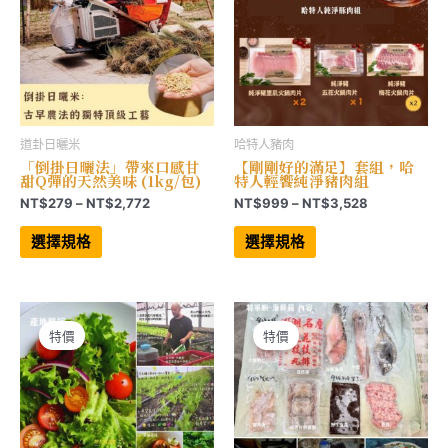
道卦日曬米
哈特人豬肉
「倒掛日曬法」帶來口感甘
【剛剛好的滿足】套組，哈
甜Q彈的天然美味 (1kg/包)
特人輕饗純淨豬肉組
價
價
NT$
279
–
NT$
2,772
NT$
999
–
NT$
3,528
格
格
此
此
範
範
產
產
選擇規格
選擇規格
品
品
圍：
圍：
有
有
NT$279
NT$999
多
多
到
到
種
種
NT$2,772
NT$3,528
款
款
式。
式。
可
可
特價
特價
在
在
產
產
品
品
頁
頁
面
面
選
選
擇
擇