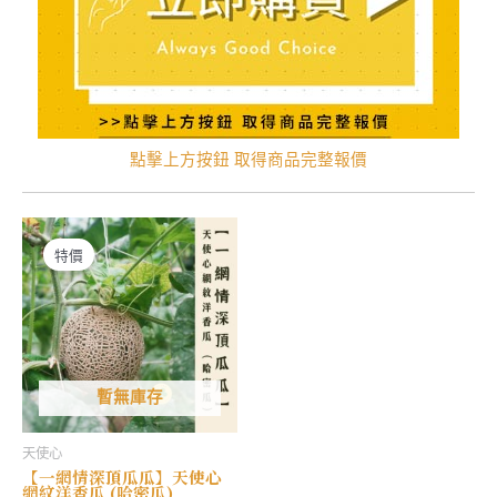
點擊上方按鈕 取得商品完整報價
特價
暫無庫存
天使心
【一網情深頂瓜瓜】天使心
網紋洋香瓜 (哈密瓜)