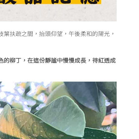
枝葉扶疏之間，抬頭仰望，午後柔和的陽光，
色的柳丁，在這份靜謐中慢慢成長，待紅透成