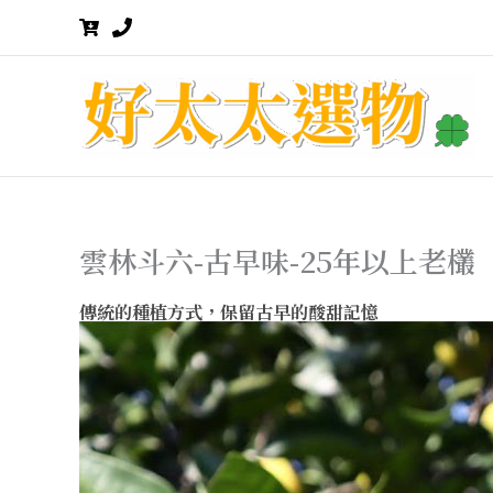
跳
至
主
要
內
容
雲林斗六-古早味-25年以上老欉
傳統的種植方式，保留古早的酸甜記憶