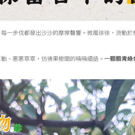
，每一步伐都發出沙沙的摩擦聲響。微風徐徐，流動於
草動、窸窸窣窣，彷彿果樹間的喃喃細語。
一顆顆青綠