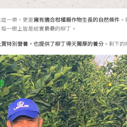
六這一帶，更是
擁有適合柑橘類作物生長的自然條件
。
，每一樹上皆是結實纍纍的柳丁。
土質特別營養，也提供了柳丁得天獨厚的養分
。剩下的