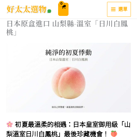
跳
至
選單
主
要
內
日本原盒進口 山梨縣-溫室「日川白鳳
容
桃」
初夏最溫柔的相遇：日本皇室御用級「山
梨溫室日川白鳳桃」最後珍藏機會！