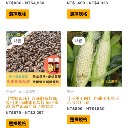
價
價
NT$
880
–
NT$
4,950
NT$
1,499
–
NT$
4,028
格
格
此
此
範
範
產
產
選擇規格
選擇規格
品
品
圍：
圍：
有
有
NT$880
NT$1,499
多
多
到
到
種
種
NT$4,950
NT$4,028
款
款
式。
式。
可
可
特價
特價
在
在
產
產
品
品
頁
頁
面
面
選
選
擇
擇
選
選
項
項
牧蜂式100%純蜂蜜
玉米
【牧蜂蜜淨】台灣制造牧蜂
【玉眾不同】 白龍王水果玉
式~100%龍眼&荔枝 單一蜜
米 8台斤/箱
源 業界最高品質「純蜂蜜」
價
NT$
899
–
NT$
1,830
價
NT$
879
–
NT$
3,297
格
此
格
範
此
產
選擇規格
範
產
品
圍：
選擇規格
品
有
圍：
NT$899