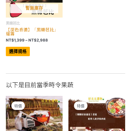
暫無庫存
黑糖芭比
【深色香濃】「黑糖芭比」
蓮霧
價
NT$
1,399
–
NT$
2,988
格
此
範
產
選擇規格
品
圍：
有
NT$1,399
多
到
種
NT$2,988
款
式。
可
以下是目前當季時令果蔬
在
產
品
頁
面
選
特價
特價
擇
選
項