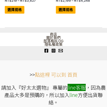
價
價
NT$
219
–
NT$
3,627
NT$
2,199
–
NT$
4,248
格
格
此
此
範
範
產
產
選擇規格
選擇規格
品
品
圍：
圍：
有
有
NT$219
NT$2,199
多
多
到
到
種
種
NT$3,627
NT$4,248
款
款
式。
式。
可
可
商店
在
在
關於我們
產
產
部落格BLOG
品
品
隱私權政策
頁
頁
面
面
選
選
擇
擇
選
選
項
項
>>
點這裡 可以到 首頁
請加入『好太太選物』 專屬的
line
客服
，因為農
產品大多是預購的，所以加入
line
方便出貨聯
絡。