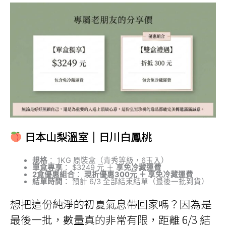
日本山梨溫室｜日川白鳳桃
規格
： 1KG 原裝盒（青秀等級，6玉入）
單盒專享
： $3249 元 ＋
享免冷藏運費
2盒優惠組合
：
現折優惠300元 ＋ 享免冷藏運費
結單時間
： 預計 6/3 全部結束結單（最後一批到貨）
想把這份純淨的初夏氣息帶回家嗎？因為是
最後一批，數量真的非常有限，距離 6/3 結