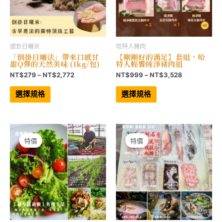
道卦日曬米
哈特人豬肉
「倒掛日曬法」帶來口感甘
【剛剛好的滿足】套組，哈
甜Q彈的天然美味 (1kg/包)
特人輕饗純淨豬肉組
價
價
NT$
279
–
NT$
2,772
NT$
999
–
NT$
3,528
格
格
此
此
範
範
產
產
選擇規格
選擇規格
品
品
圍：
圍：
有
有
NT$279
NT$999
多
多
到
到
種
種
NT$2,772
NT$3,528
款
款
式。
式。
可
可
特價
特價
在
在
產
產
品
品
頁
頁
面
面
選
選
擇
擇
選
選
項
項