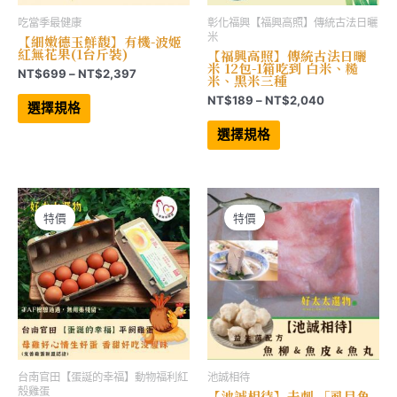
吃當季最健康
彰化福興【福興高照】傳統古法日曬
米
【細嫩德玉鮮馥】有機-波姬
紅無花果(1台斤裝)
【福興高照】傳統古法日曬
米 12包-1箱吃到 白米、糙
價
NT$
699
–
NT$
2,397
米、黑米三種
格
此
價
NT$
189
–
NT$
2,040
範
產
選擇規格
格
品
圍：
此
有
範
產
NT$699
選擇規格
多
品
圍：
到
種
有
NT$189
NT$2,397
款
多
到
式。
種
NT$2,040
可
款
在
式。
產
可
特價
特價
品
在
頁
產
面
品
選
頁
擇
面
選
選
項
擇
選
項
台南官田【蛋誕的幸福】動物福利紅
池誠相待
殼雞蛋
【池誠相待】去刺 「虱目魚