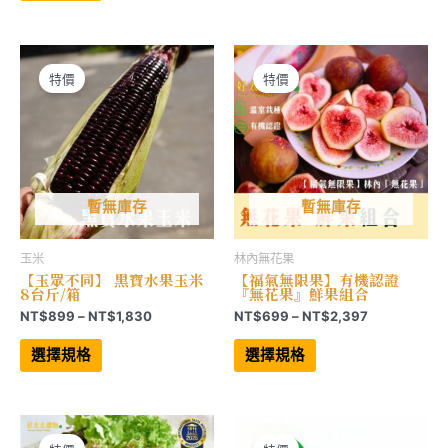
有
多
NT$879
到
多
種
到
NT$1,830
種
款
NT$3,297
款
式。
式。
可
可
在
特價
特價
在
產
產
品
品
頁
頁
面
面
選
選
擇
擇
選
選
項
項
暫無庫存
暫無庫存
玉米
林內無花果
【玉眾不同】 黑寶水果玉米
【福氣無限果】有機認證
8台斤/箱
『無花果』鮮果組合
價
價
NT$
899
–
NT$
1,830
NT$
699
–
NT$
2,397
格
格
此
此
範
範
產
產
選擇規格
選擇規格
品
品
圍：
圍：
有
有
NT$899
NT$699
多
多
到
到
種
種
NT$1,830
NT$2,397
款
款
式。
式。