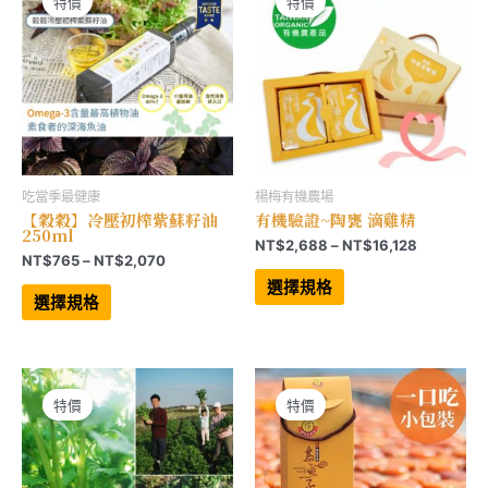
可
可
特價
特價
在
在
產
產
品
品
頁
頁
面
面
選
選
擇
擇
選
選
項
項
吃當季最健康
楊梅有機農場
【穀穀】冷壓初榨紫蘇籽油
有機驗證~陶甕 滴雞精
250ml
價
NT$
2,688
–
NT$
16,128
價
NT$
765
–
NT$
2,070
格
此
格
範
此
產
選擇規格
範
產
品
圍：
選擇規格
品
有
圍：
NT$2,68
有
多
NT$765
到
多
種
到
NT$16,12
種
款
NT$2,070
款
式。
式。
可
可
在
特價
特價
在
產
產
品
品
頁
頁
面
面
選