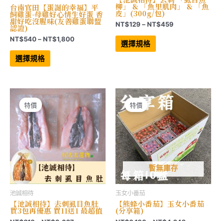
柳」 & 「魚里肌肉」 & 「魚
台南官田【蛋誕的幸福】平
皮」(300g/包)
飼雞蛋-母雞好心情生好蛋 香
甜好吃沒腥味(友善雞蛋聯盟
價
NT$
129
–
NT$
459
認證)
格
此
價
NT$
540
–
NT$
1,800
範
產
選擇規格
格
品
圍：
此
有
範
產
NT$129
選擇規格
多
品
圍：
到
種
有
NT$540
NT$459
款
多
到
式。
種
NT$1,800
可
款
在
式。
產
可
特價
特價
品
在
頁
產
面
品
選
頁
擇
面
選
選
項
擇
選
項
暫無庫存
池誠相待
玉女小番茄
【池誠相待】去刺虱目魚肚
【熊蜂小番茄】玉女小番茄
買3包再優惠 買11送1 最超值
(分享箱)