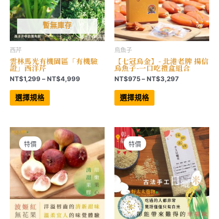
選
擇
擇
選
選
項
項
暫無庫存
西芹
烏魚子
雲林馬光有機園區「有機驗
【七冠烏金】- 北港老牌 揚信
證」西洋芹
烏魚子-一口吃禮盒組合
價
價
NT$
1,299
–
NT$
4,999
NT$
975
–
NT$
3,297
格
格
此
此
範
範
產
產
選擇規格
選擇規格
品
品
圍：
圍：
有
有
NT$1,299
NT$975
多
多
到
到
種
種
NT$4,999
NT$3,297
款
款
式。
式。
可
可
特價
特價
在
在
產
產
品
品
頁
頁
面
面
選
選
擇
擇
選
選
項
項