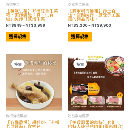
有機生菜
吃當季最健康
【和氣生菜】有機綜合生菜
【將軍嶼海鮮箱】淨土直
箱，潔淨體驗「真・生食
送，回歸純淨、感受手工溫
級」純淨口感活生菜
度的極品海味。
價
價
NT$
849
–
NT$
3,999
NT$
3,300
–
NT$
9,900
格
格
此
此
範
範
產
產
選擇規格
選擇規格
品
品
圍：
圍：
有
有
NT$849
NT$3,30
多
多
到
到
種
種
NT$3,999
NT$9,90
款
款
式。
式。
可
可
特價
特價
在
在
產
產
品
品
頁
頁
面
面
選
選
擇
擇
選
選
項
項
楊梅有機農場
吃當季最健康
【有機農場】超鮮甜-「有機
【極致溫柔的款待】套組，
老母雞湯」食材包
哈特人純淨豬肉組(優惠組合)