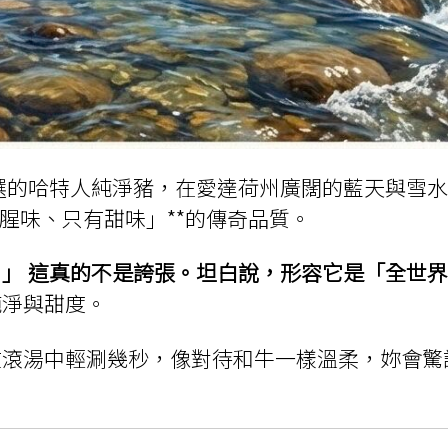
選的哈特人純淨豬，在愛達荷州廣闊的藍天與雪
腥味、只有甜味」**的傳奇品質。
」 這真的不是誇張。坦白說，形容它是「全世
純淨與甜度。
在滾湯中輕涮幾秒，像對待和牛一樣溫柔，妳會驚