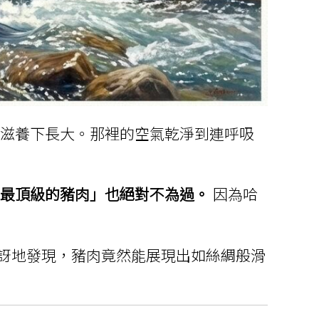
水滋養下長大。那裡的空氣乾淨到連呼吸
界最頂級的豬肉」也絕對不為過。
因為哈
訝地發現，豬肉竟然能展現出如絲綢般滑