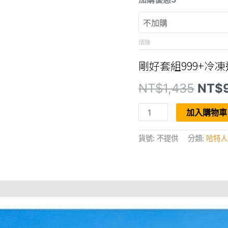
清除
剛好套組999+冷凍
原
NT$
1,435
NT$
始
價
【剛
格：
加入購物車
剛
NT$
好
的
貨號:
不提供
分類:
哈特人
滿
足】
套
組，
哈
特
人
輕
饗
純
淨