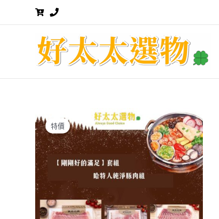
跳
至
主
要
內
容
特價