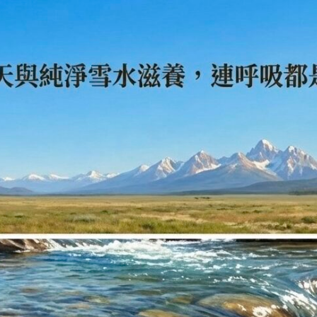
豬
肉
組
數
量