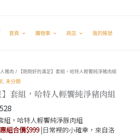
首頁
購物車
商店
我的帳號
人豬肉
/ 【剛剛好的滿足】套組，哈特人輕饗純淨豬肉組
架
,
未分類
足】套組，哈特人輕饗純淨豬肉組
價
,528
格
套組，哈特人輕饗純淨豚肉組
範
惠組合價$999
|日常裡的小確幸，來自洛
。