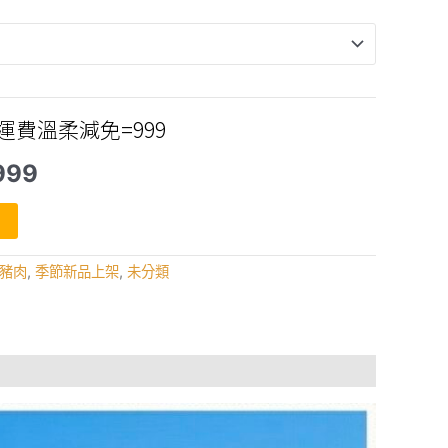
運費溫柔減免=999
目
999
前
價
格：
1,435。
NT$999。
豬肉
,
季節新品上架
,
未分類