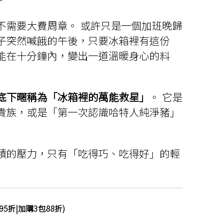
圍：
NT$999
不需要大費周章。 或許只是一個加班晚歸
到
子突然喊餓的午後，只要冰箱裡有這份
NT$3,528
能在十分鐘內，變出一道溫暖身心的料
底下暱稱為「冰箱裡的萬能救星」
。 它是
貴族，或是「第一次認識哈特人純淨豬」
積的壓力，只有「吃得巧、吃得好」的輕
5折|加購3包88折)