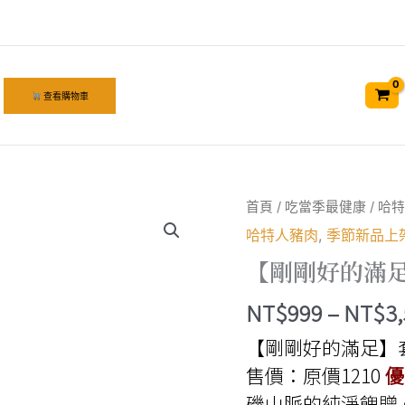
查看購物車
首頁
/
吃當季最健康
/
哈特
哈特人豬肉
,
季節新品上
【剛剛好的滿
NT$
999
–
NT$
3
【剛剛好的滿足】
售價：原價1210
優
磯山脈的純淨餽贈