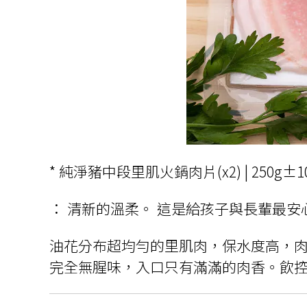
* 純淨豬中段里肌火鍋肉片(x2) | 250
： 清新的溫柔。 這是給孩子與長輩最
油花分布超均勻的里肌肉，保水度高，
完全無腥味，入口只有滿滿的肉香。飲