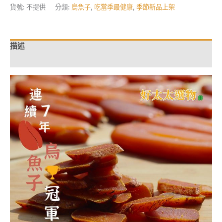
北
貨號:
不提供
分類:
烏魚子
,
吃當季最健康
,
季節新品上架
港
老
牌
揚
信
描述
烏
魚
額外資訊
子-
一
口
吃
禮
盒
組
合
數
量