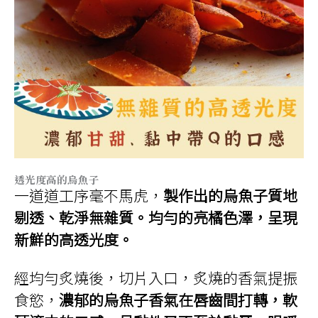
透光度高的烏魚子
一道道工序毫不馬虎，
製作出的烏魚子質地
剔透、乾淨無雜質。均勻的亮橘色澤，呈現
新鮮的高透光度。
經均勻炙燒後，切片入口，炙燒的香氣提振
食慾，
濃郁的烏魚子香氣在唇齒間打轉，軟