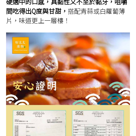
硬適中的口感，具黏性又不至於黏牙，咀嚼
間吃得出Q度與甘甜，
搭配青蒜或白蘿蔔薄
片，味道更上一層樓！