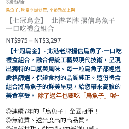
吃禮盒組合
烏魚子
,
吃當季最健康
,
季節新品上架
【七冠烏金】- 北港老牌 揚信烏魚子-
一口吃禮盒組合
價
NT$
975
–
NT$
3,297
格
【七冠烏金】- 北港老牌揚信烏魚子-一口吃
範
禮盒組合，融合傳統工藝與現代技術，呈現
圍：
出獨特的口感與風味。每一粒烏魚子都經過
NT$975
嚴格篩選，保證食材的品質純正。這份禮盒
到
組合將烏魚子的鮮美呈現，給您帶來高雅的
NT$3,297
美食享受。
除了過年也要吃「烏魚子」喔~
◎連續7年的「烏魚子」全國冠軍！
◎無雜質、透光度高的高品質。
◎濃郁甘甜、黏中帶Q的新鮮口感。