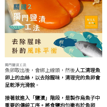
獨門鹽漬工法
魚卵取出後，會綁上線頭，然後
人工清理魚
卵上的血絲，以去除腥味，清理完的魚卵會
呈乾淨光滑貌
。
接著就進入「鹽漬」階段，是製作烏魚子中
重要的傳統工序。將食鹽均勻撒布於魚卵