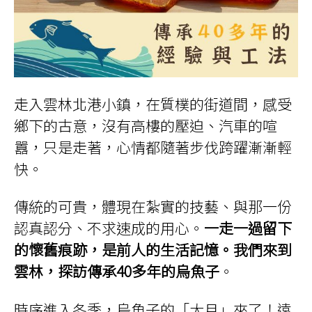
走入雲林北港小鎮，在質樸的街道間，感受
鄉下的古意，沒有高樓的壓迫、汽車的喧
囂，只是走著，心情都隨著步伐跨躍漸漸輕
快。
傳統的可貴，體現在紮實的技藝、與那一份
認真認分、不求速成的用心。
一走一過留下
的懷舊痕跡，是前人的生活記憶。我們來到
雲林，探訪傳承40多年的烏魚子
。
時序進入冬季，烏魚子的「大月」來了！遠