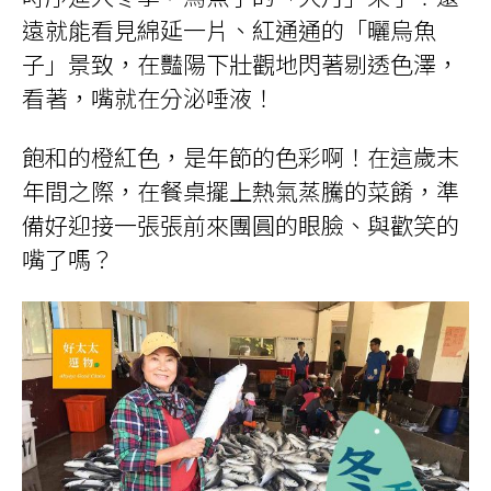
遠就能看見綿延一片、紅通通的「曬烏魚
子」景致，在豔陽下壯觀地閃著剔透色澤，
看著，嘴就在分泌唾液！
飽和的橙紅色，是年節的色彩啊！在這歲末
年間之際，在餐桌擺上熱氣蒸騰的菜餚，準
備好迎接一張張前來團圓的眼臉、與歡笑的
嘴了嗎？