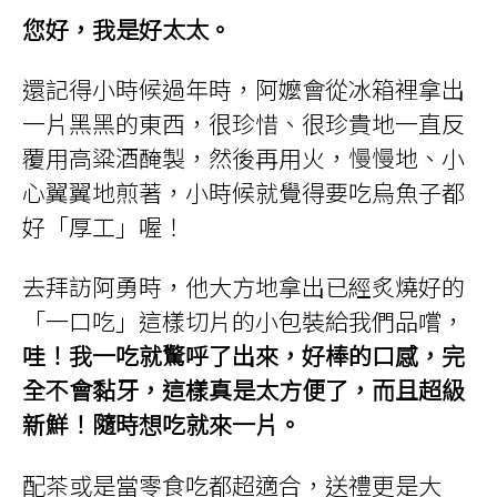
您好，我是好太太。
還記得小時候過年時，阿嬤會從冰箱裡拿出
一片黑黑的東西，很珍惜、很珍貴地一直反
覆用高粱酒醃製，然後再用火，慢慢地、小
心翼翼地煎著，小時候就覺得要吃烏魚子都
好「厚工」喔！
去拜訪阿勇時，他大方地拿出已經炙燒好的
「一口吃」這樣切片的小包裝給我們品嚐，
哇！我一吃就驚呼了出來，好棒的口感，完
全不會黏牙，這樣真是太方便了，而且超級
新鮮！隨時想吃就來一片。
配茶或是當零食吃都超適合，送禮更是大