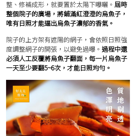
整、修補成形，就要置於太陽下曝曬。
屆時
整個院子的廣場，將鋪滿紅澄澄的烏魚子，
唯有日照才能逼出烏魚子濃郁的香氣。
院子的上方架有遮陽的網子，會依照日照強
度調整網子的開張，以避免過曝。
過程中還
必須人工反覆將烏魚子翻面，每一片烏魚子
一天至少要翻5~6次，才能日照均勻。