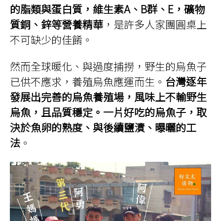
的脂類與蛋白質，維生素A、B群、E，礦物
質銅、鋅等營養精華
，是許多人家團圓桌上
不可缺少的佳餚。
然而全球暖化、與過度捕撈，野生的烏魚子
已供不應求，養殖烏魚應運而生。
台灣逐年
發展出完善的烏魚養殖場，風味上不輸野生
烏魚，且品質穩定。一片好吃的烏魚子，取
決於魚卵的熟度、與後續鹽漬、曝曬的工
法
。