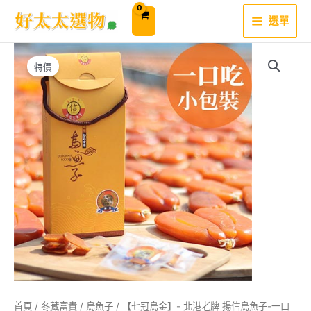
跳
至
選單
主
要
內
容
特價
首頁
/
冬藏富貴
/
烏魚子
/ 【七冠烏金】- 北港老牌 揚信烏魚子-一口