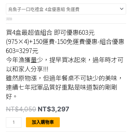
清除
買4盒最超值組合 即可優惠603元
(975×4)+150運費-150免運費優惠-組合優惠
603=3297元
今年漁獲量少，提早買冰起來，過年時才可
以和家人分享!!!
雖然原物漲，但過年餐桌不可缺少的美味，
連續七年冠軍品質好重點是味道製的剛剛
好。
原
目
NT$
4,050
NT$
3,297
始
前
價
價
【七
格：
格：
加入購物車
冠
NT$4,050。
NT$3,297。
烏
金】-