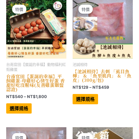
款
在
式。
產
可
特價
特價
品
在
頁
產
面
品
選
頁
擇
面
選
選
項
擇
選
項
台南官田【蛋誕的幸福】動物福利紅
池誠相待
殼雞蛋
【池誠相待】去刺 「虱目魚
柳」 & 「魚里肌肉」 & 「魚
台南官田【蛋誕的幸福】平
皮」(300g/包)
飼雞蛋-母雞好心情生好蛋 香
甜好吃沒腥味(友善雞蛋聯盟
價
NT$
129
–
NT$
459
認證)
格
此
價
NT$
540
–
NT$
1,800
範
產
選擇規格
格
品
圍：
此
有
範
產
NT$129
選擇規格
多
品
圍：
到
種
有
NT$540
NT$459
款
多
到
式。
種
NT$1,800
可
款
在
式。
產
可
特價
特價