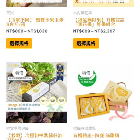
玉米
林內無花果
【玉眾不同】 黑寶水果玉米
【福氣無限果】有機認證
8台斤/箱
『無花果』鮮果組合
價
價
NT$
899
–
NT$
1,830
NT$
699
–
NT$
2,397
格
格
此
此
範
範
產
產
選擇規格
選擇規格
品
品
圍：
圍：
有
有
NT$899
NT$699
多
多
到
到
種
種
NT$1,830
NT$2,397
款
款
式。
式。
可
可
特價
特價
在
在
產
產
品
品
頁
頁
面
面
選
選
擇
擇
選
選
項
項
吃當季最健康
楊梅有機農場
【穀穀】冷壓初榨紫蘇籽油
有機驗證~陶甕 滴雞精
250ml