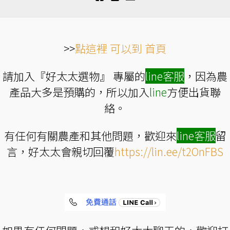
選
選
擇
擇
選
選
項
項
>>
點這裡 可以到 首頁
請加入『好太太選物』 專屬的
line
客服
，因為農
產品大多是預購的，所以加入
line
方便出貨聯
絡。
有任何有關農產和其他問題，歡迎來
line
客服
留
言，好太太會親切回覆
https://lin.ee/t2OnFBS