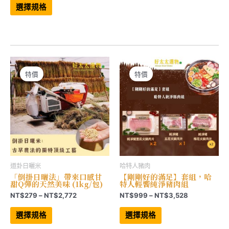
範
產
選擇規格
品
圍：
有
NT$828
多
到
種
NT$1,536
款
式。
可
在
產
特價
特價
品
頁
面
選
擇
選
項
道卦日曬米
哈特人豬肉
「倒掛日曬法」帶來口感甘
【剛剛好的滿足】套組，哈
甜Q彈的天然美味 (1kg/包)
特人輕饗純淨豬肉組
價
價
NT$
279
–
NT$
2,772
NT$
999
–
NT$
3,528
格
格
此
此
範
範
產
產
選擇規格
選擇規格
品
品
圍：
圍：
有
有