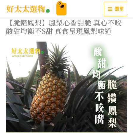
跳
至
選單
主
要
內
【脆鑽鳳梨】鳳梨心香甜脆 真心不咬
容
酸甜均衡不S甜 真食呈現鳳梨味道