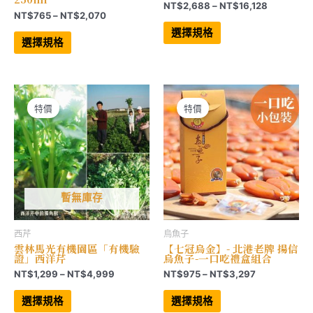
價
NT$
2,688
–
NT$
16,128
價
NT$
765
–
NT$
2,070
格
此
格
範
此
產
選擇規格
範
產
品
圍：
選擇規格
品
有
圍：
NT$2,68
有
多
NT$765
到
多
種
到
NT$16,12
種
款
NT$2,070
款
式。
式。
可
可
在
特價
特價
在
產
產
品
品
頁
頁
面
面
選
選
擇
擇
選
選
項
項
暫無庫存
西芹
烏魚子
雲林馬光有機園區「有機驗
【七冠烏金】- 北港老牌 揚信
證」西洋芹
烏魚子-一口吃禮盒組合
價
價
NT$
1,299
–
NT$
4,999
NT$
975
–
NT$
3,297
格
格
此
此
範
範
產
產
選擇規格
選擇規格
品
品
圍：
圍：