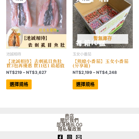
品
在
頁
產
面
品
選
頁
擇
面
選
選
項
擇
選
項
暫無庫存
池誠相待
玉女小番茄
【池誠相待】去刺虱目魚肚
【熊蜂小番茄】玉女小番茄
買3包再優惠 買11送1 最超值
(分享箱)
價
價
NT$
219
–
NT$
3,627
NT$
2,199
–
NT$
4,248
格
格
此
此
範
範
產
產
選擇規格
選擇規格
品
品
圍：
圍：
有
有
NT$219
NT$2,199
多
多
到
到
種
種
NT$3,627
NT$4,248
款
款
式。
式。
可
可
商店
在
在
關於我們
產
產
部落格BLOG
品
品
隱私權政策
頁
頁
面
面