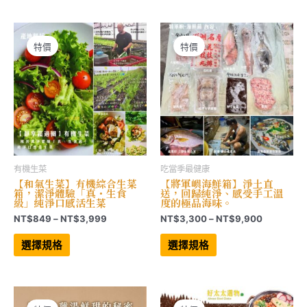
NT$279
NT$999
多
多
到
到
種
種
NT$2,772
NT$3,528
款
款
式。
式。
可
可
特價
特價
在
在
產
產
品
品
頁
頁
面
面
選
選
擇
擇
選
選
項
項
有機生菜
吃當季最健康
【和氣生菜】有機綜合生菜
【將軍嶼海鮮箱】淨土直
箱，潔淨體驗「真・生食
送，回歸純淨、感受手工溫
級」純淨口感活生菜
度的極品海味。
價
價
NT$
849
–
NT$
3,999
NT$
3,300
–
NT$
9,900
格
格
此
此
範
範
產
產
選擇規格
選擇規格
品
品
圍：
圍：
有
有
NT$849
NT$3,30
多
多
到
到
種
種
NT$3,999
NT$9,90
款
款
式。
式。