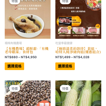
可
可
特價
特價
在
在
產
產
品
品
頁
頁
面
面
選
選
擇
擇
選
選
項
項
楊梅有機農場
吃當季最健康
【有機農場】超鮮甜-「有機
【極致溫柔的款待】套組，
老母雞湯」食材包
哈特人純淨豬肉組(優惠組合)
價
價
NT$
880
–
NT$
4,950
NT$
1,499
–
NT$
4,028
格
格
此
此
範
範
產
產
選擇規格
選擇規格
品
品
圍：
圍：
有
有
NT$880
NT$1,499
多
多
到
到
種
種
NT$4,950
NT$4,028
款
款
式。
式。
可
可
特價
特價
在
在
產
產
品
品
頁
頁
面
面