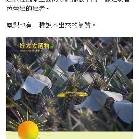
芭蕾舞的舞者~
鳳梨也有一種說不出來的氣質。