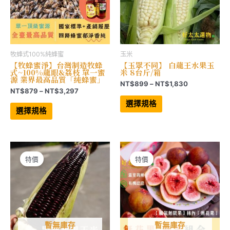
選
選
擇
擇
選
選
項
項
牧蜂式100%純蜂蜜
玉米
【牧蜂蜜淨】台灣制造牧蜂
【玉眾不同】 白龍王水果玉
式~100%龍眼&荔枝 單一蜜
米 8台斤/箱
源 業界最高品質「純蜂蜜」
價
NT$
899
–
NT$
1,830
價
NT$
879
–
NT$
3,297
格
此
格
範
此
產
選擇規格
範
產
品
圍：
選擇規格
品
有
圍：
NT$899
有
多
NT$879
到
多
種
到
NT$1,830
種
款
NT$3,297
款
式。
式。
可
可
在
特價
特價
在
產
產
品
品
頁
頁
面
面
選
選
擇
擇
選
選
項
項
暫無庫存
暫無庫存