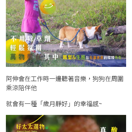
阿伸會在工作時一邊聽著音樂，狗狗在周圍
乘涼陪伴他
就會有一種「歲月靜好」的幸福感
~