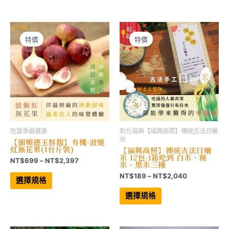
有
有
NT$1,299
NT$975
多
多
到
到
種
種
NT$4,999
NT$3,297
款
款
式。
式。
可
可
特價
特價
在
在
產
產
品
品
頁
頁
面
面
選
選
擇
擇
選
選
項
項
吃當季最健康
彰化福興【福興高照】傳統古法日曬
米
【細嫩德玉鮮馥】有機-波姬
紅無花果(1台斤裝)
【福興高照】傳統古法日曬
米 12包-1箱吃到 白米、糙
價
NT$
699
–
NT$
2,397
米、黑米三種
格
此
價
NT$
189
–
NT$
2,040
範
產
選擇規格
格
品
圍：
此
有
範
產
NT$699
選擇規格
多
品
圍：
到
種
有
NT$189
NT$2,397
款
多
到
式。
種
NT$2,040
可