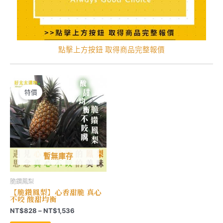
點擊上方按鈕 取得商品完整報價
特價
暫無庫存
脆鑽鳳梨
【脆鑽鳳梨】心香甜脆 真心
不咬 酸甜均衡
價
NT$
828
–
NT$
1,536
格
此