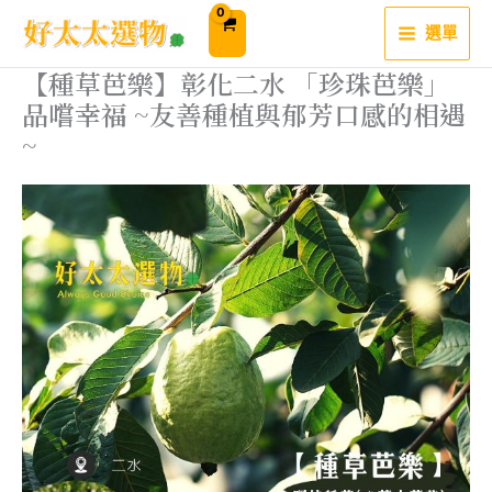
跳
至
選單
主
要
內
【種草芭樂】彰化二水 「珍珠芭樂」
容
品嚐幸福 ~友善種植與郁芳口感的相遇
~