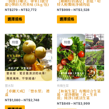
「倒掛日曬法」帶來口感甘
【剛剛好的滿足】套組，哈
甜Q彈的天然美味 (1kg/包)
特人輕饗純淨豬肉組
價
價
NT$
279
–
NT$
2,772
NT$
999
–
NT$
3,528
格
格
此
此
範
範
產
產
選擇規格
選擇規格
品
品
圍：
圍：
有
有
NT$279
NT$999
多
多
到
到
種
種
NT$2,772
NT$3,528
款
款
式。
式。
可
可
特價
特價
在
在
產
產
品
品
頁
頁
面
面
選
選
擇
擇
選
選
項
項
豐水梨
有機生菜
【卓蘭天成】「豐水梨」 禮
【和氣生菜】有機綜合生菜
盒
箱，潔淨體驗「真・生食
級」純淨口感活生菜
價
NT$
1,080
–
NT$
2,748
價
NT$
849
–
NT$
3,999
格
此
格
範
產
此