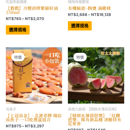
吃當季最健康
楊梅有機農場
【穀穀】冷壓初榨紫蘇籽油
有機驗證~陶甕 滴雞精
250ml
價
NT$
2,688
–
NT$
16,128
價
NT$
765
–
NT$
2,070
格
此
格
範
此
產
選擇規格
範
產
品
圍：
選擇規格
品
有
圍：
NT$2,68
有
多
NT$765
到
多
種
到
NT$16,12
種
款
NT$2,070
款
式。
式。
可
可
在
特價
特價
在
產
產
品
品
頁
頁
面
面
選
選
擇
擇
選
選
項
項
烏魚子
高雄九曲堂-【精緻水薄荷芭樂】
【七冠烏金】- 北港老牌 揚信
【精緻水薄荷芭樂】「紅鑽
烏魚子-一口吃禮盒組合
芭樂」稀有新品種 清脆特有
花果香
價
NT$
975
–
NT$
3,297
價