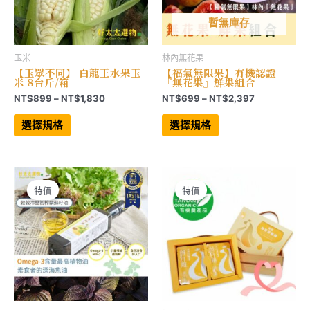
項
擇
選
項
暫無庫存
玉米
林內無花果
【玉眾不同】 白龍王水果玉
【福氣無限果】有機認證
米 8台斤/箱
『無花果』鮮果組合
價
價
NT$
899
–
NT$
1,830
NT$
699
–
NT$
2,397
格
格
此
此
範
範
產
產
選擇規格
選擇規格
品
品
圍：
圍：
有
有
NT$899
NT$699
多
多
到
到
種
種
NT$1,830
NT$2,397
款
款
式。
式。
可
可
特價
特價
在
在
產
產
品
品
頁
頁
面
面
選
選
擇
擇
選
選
項
項