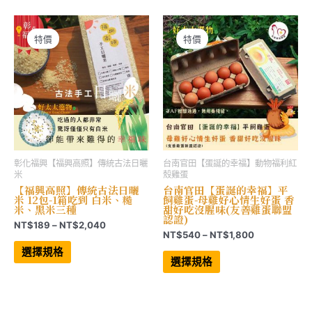
多
多
到
到
種
種
NT$2,397
NT$1,359
款
款
式。
式。
可
可
特價
特價
在
在
產
產
品
品
頁
頁
面
面
選
選
擇
擇
選
選
項
項
彰化福興【福興高照】傳統古法日曬
台南官田【蛋誕的幸福】動物福利紅
米
殼雞蛋
【福興高照】傳統古法日曬
台南官田【蛋誕的幸福】平
米 12包-1箱吃到 白米、糙
飼雞蛋-母雞好心情生好蛋 香
米、黑米三種
甜好吃沒腥味(友善雞蛋聯盟
認證)
價
NT$
189
–
NT$
2,040
價
NT$
540
–
NT$
1,800
格
此
格
範
產
此
選擇規格
範
品
產
圍：
選擇規格
有
品
圍：
NT$189
多
有
NT$540
到
種
多
到
NT$2,040
款
種
NT$1,800
式。
款