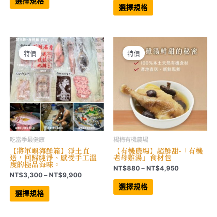
選擇規格
範
品
產
圍：
選擇規格
有
品
圍：
NT$1,080
多
有
NT$849
到
種
多
到
NT$2,748
款
種
NT$3,999
式。
款
可
式。
在
可
特價
特價
產
在
品
產
頁
品
面
頁
選
面
擇
選
選
擇
項
選
項
吃當季最健康
楊梅有機農場
【將軍嶼海鮮箱】淨土直
【有機農場】超鮮甜-「有機
送，回歸純淨、感受手工溫
老母雞湯」食材包
度的極品海味。
價
NT$
880
–
NT$
4,950
價
NT$
3,300
–
NT$
9,900
格
此
格
範
此
產
選擇規格
範
產
品
圍：
選擇規格
品
有
圍：
NT$880
有
多
NT$3,300
到
多
種
到
NT$4,950