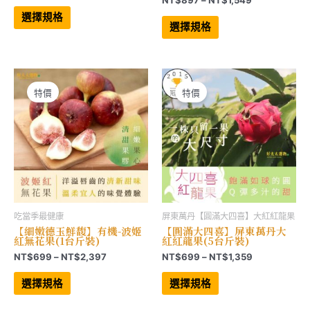
NT$
897
–
NT$
1,549
格
此
格
範
產
此
選擇規格
範
品
產
圍：
選擇規格
有
品
圍：
NT$975
多
有
NT$897
到
種
多
到
NT$3,297
款
種
NT$1,549
式。
款
可
式。
在
可
特價
特價
產
在
品
產
頁
品
面
頁
選
面
擇
選
選
擇
項
選
項
吃當季最健康
屏東萬丹【圓滿大四喜】大紅紅龍果
【細嫩德玉鮮馥】有機-波姬
【圓滿大四喜】屏東萬丹大
紅無花果(1台斤裝)
紅紅龍果(5台斤裝)
價
價
NT$
699
–
NT$
2,397
NT$
699
–
NT$
1,359
格
格
此
此
範
範
產
產
選擇規格
選擇規格
品
品
圍：
圍：
有
有
NT$699
NT$699