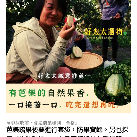
每季採收前，會送農藥檢測「合格」
芭樂疏果後要進行套袋，防果實蠅。另也採