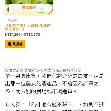
暫無庫存
二水芭樂
【種草芭樂】水薄荷 珍珠芭
樂 (10台斤)
價
NT$
1,290
–
NT$
2,370
格
此
範
產
選擇規格
品
圍：
有
NT$1,290
多
到
種
NT$2,370
款
式。
可
您購買前需要知道的–好太太的保證和經營想法
在
單一果園出貨，我們保證介紹的農友一定是
產
品
頁
出那一位農友的農產品，不會因為訂單太
面
選
多，而去別的農場或市場進貨。
擇
選
項
有人說：「為什麼有錢不賺？」，如果不誠