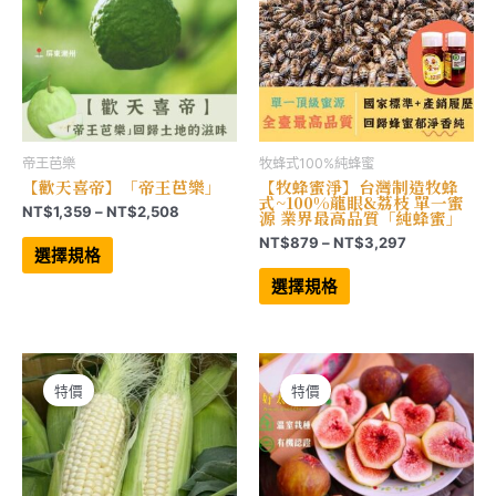
品
品
頁
頁
面
面
選
選
擇
擇
選
選
項
項
帝王芭樂
牧蜂式100%純蜂蜜
【歡天喜帝】「帝王芭樂」
【牧蜂蜜淨】台灣制造牧蜂
式~100%龍眼&荔枝 單一蜜
價
NT$
1,359
–
NT$
2,508
源 業界最高品質「純蜂蜜」
格
此
價
NT$
879
–
NT$
3,297
範
產
選擇規格
格
品
此
圍：
範
有
產
選擇規格
NT$1,359
多
品
圍：
到
種
有
NT$879
NT$2,508
款
多
到
式。
種
NT$3,297
可
款
在
式。
產
可
特價
特價
品
在
頁
產
面
品
選
頁
擇
面
選
選