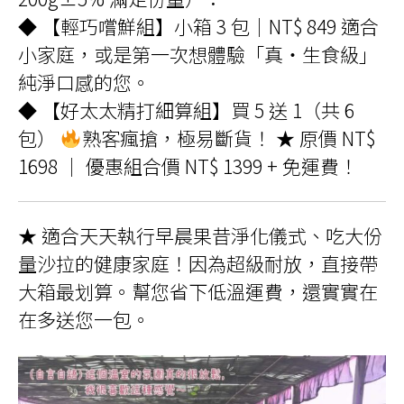
◆ 【輕巧嚐鮮組】小箱 3 包｜NT$ 849 適合
小家庭，或是第一次想體驗「真・生食級」
純淨口感的您。
◆ 【好太太精打細算組】買 5 送 1（共 6
包）
熟客瘋搶，極易斷貨！ ★ 原價 NT$
1698 ｜ 優惠組合價 NT$ 1399 + 免運費！
★ 適合天天執行早晨果昔淨化儀式、吃大份
量沙拉的健康家庭！因為超級耐放，直接帶
大箱最划算。幫您省下低溫運費，還實實在
在多送您一包。