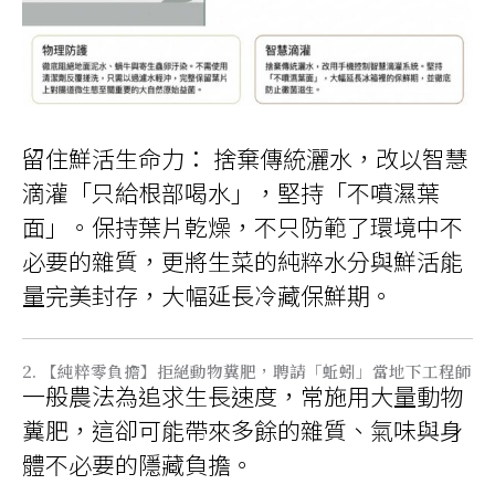
留住鮮活生命力： 捨棄傳統灑水，改以智慧
滴灌「只給根部喝水」，堅持「不噴濕葉
面」。保持葉片乾燥，不只防範了環境中不
必要的雜質，更將生菜的純粹水分與鮮活能
量完美封存，大幅延長冷藏保鮮期。
2. 【純粹零負擔】拒絕動物糞肥，聘請「蚯蚓」當地下工程師
一般農法為追求生長速度，常施用大量動物
糞肥，這卻可能帶來多餘的雜質、氣味與身
體不必要的隱藏負擔。