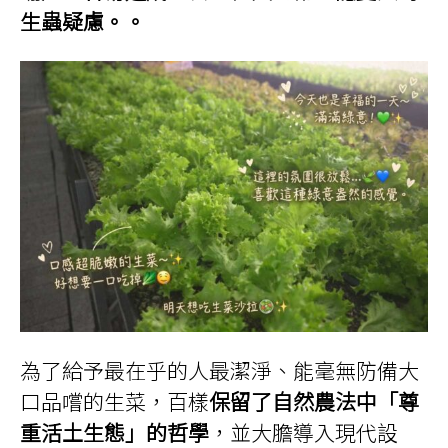
生蟲疑慮。。
為了給予最在乎的人最潔淨、能毫無防備大
口品嚐的生菜，百樣
保留了自然農法中「尊
重活土生態」的哲學
，並大膽導入現代設