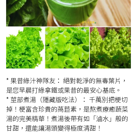
* 果昔綠汁神隊友： 絕對乾淨的無毒葉片，
是您早晨打綠拿鐵或果昔的最安心基底。
* 莖部煮湯（隱藏版吃法）： 千萬別把梗切
掉！梗富含珍貴的萵苣素，是熬煮療癒蔬菜
湯的完美精華！煮湯後帶有如「滷水」般的
甘甜，還能讓湯頭變得極度清甜！