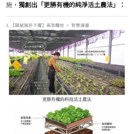
施，
獨創出「更勝有機的純淨活土農法」：
1. 【隔絕無形干擾】高架離地 ＋ 智慧滴灌