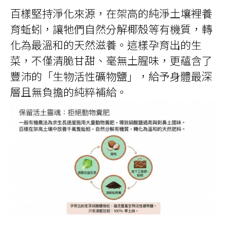
百樣堅持淨化來源，在架高的純淨土壤裡養
育蚯蚓，讓牠們自然分解椰殼等有機質，轉
化為最溫和的天然滋養。這樣孕育出的生
菜，不僅清脆甘甜、毫無土腥味，更蘊含了
豐沛的「生物活性礦物鹽」，給予身體最深
層且無負擔的純粹補給。