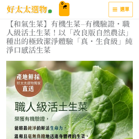
跳
至
選單
主
要
內
【和氣生菜】有機生菜–有機驗證・職
容
人級活土生菜！以「改良版自然農法」
種出的極致潔淨體驗「真・生食級」純
淨口感活生菜