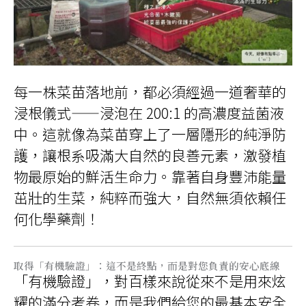
每一株菜苗落地前，都必須經過一道奢華的
浸根儀式——浸泡在 200:1 的高濃度益菌液
中。這就像為菜苗穿上了一層隱形的純淨防
護，讓根系吸滿大自然的良善元素，激發植
物最原始的鮮活生命力。靠著自身豐沛能量
茁壯的生菜，純粹而強大，自然無須依賴任
何化學藥劑！
取得「有機驗證」：這不是終點，而是對您負責的安心底線
「有機驗證」，對百樣來說從來不是用來炫
耀的滿分考卷，而是我們給您的最基本安全