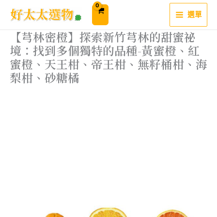
跳
至
選單
主
要
內
【芎林密橙】探索新竹芎林的甜蜜祕
容
境：找到多個獨特的品種-黃蜜橙、紅
蜜橙、天王柑、帝王柑、無籽桶柑、海
梨柑、砂糖橘