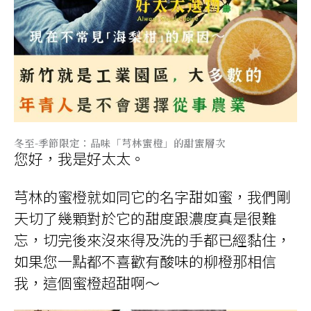
冬至-季節限定：品味「芎林蜜橙」的甜蜜層次
您好，我是好太太。
芎林的蜜橙就如同它的名字甜如蜜，我們剛
天切了幾顆對於它的甜度跟濃度真是很難
忘，切完後來沒來得及洗的手都已經黏住，
如果您一點都不喜歡有酸味的柳橙那相信
我，這個蜜橙超甜啊～