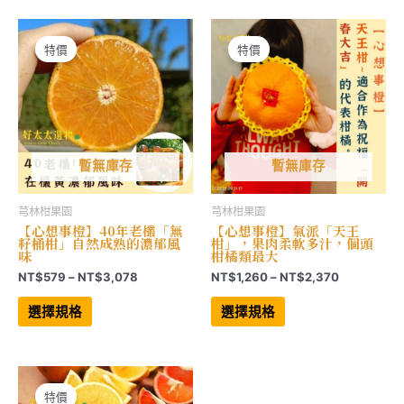
特價
特價
暫無庫存
暫無庫存
芎林柑果園
芎林柑果園
【心想事橙】40年老欉「無
【心想事橙】氣派「天王
籽桶柑」自然成熟的濃郁風
柑」，果肉柔軟多汁，個頭
味
柑橘類最大
價
價
NT$
579
–
NT$
3,078
NT$
1,260
–
NT$
2,370
格
格
此
此
範
範
產
產
選擇規格
選擇規格
品
品
圍：
圍：
有
有
NT$579
NT$1,260
多
多
到
到
種
種
NT$3,078
NT$2,370
款
款
式。
式。
可
可
特價