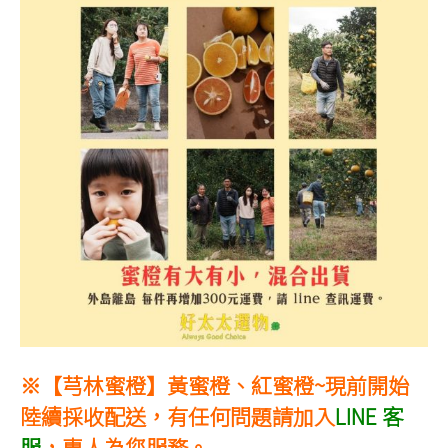
※【芎林蜜橙】黃蜜橙、紅蜜橙~現前開始
陸續採收配送，有任何問題請
加入
LINE 客
服
，專人為您服務。