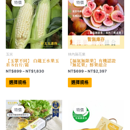
產
可
特價
特價
品
在
頁
產
面
品
選
頁
擇
面
選
選
項
擇
選
項
暫無庫存
玉米
林內無花果
【玉眾不同】 白龍王水果玉
【福氣無限果】有機認證
米 8台斤/箱
『無花果』鮮果組合
價
價
NT$
899
–
NT$
1,830
NT$
699
–
NT$
2,397
格
格
此
此
範
範
產
產
選擇規格
選擇規格
品
品
圍：
圍：
有
有
NT$899
NT$699
多
多
到
到
種
種
NT$1,830
NT$2,397
款
款
式。
式。
可
可
特價
特價
在
在
產
產
品
品
頁
頁