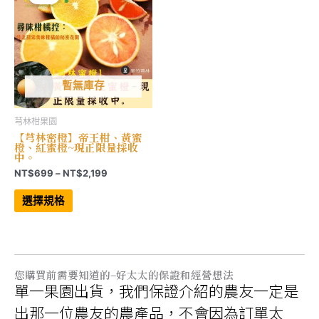
在
在
產
產
品
品
頁
頁
面
面
選
選
擇
擇
選
選
項
項
暫無庫存
芎林柑果園
【芎林密橙】帝王柑、黃蜜
橙、紅蜜橙~現正限量採收
中。
價
NT$
699
–
NT$
2,199
格
此
範
產
選擇規格
品
圍：
有
NT$699
多
到
種
NT$2,199
款
式。
可
您購買前需要知道的–好太太的保證和經營想法
在
單一果園出貨，我們保證介紹的農友一定是
產
品
頁
出那一位農友的農產品，不會因為訂單太
面