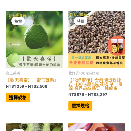
有
有
NT$1,499
NT$499
多
多
到
到
種
種
NT$4,028
NT$780
款
款
式。
式。
可
可
特價
特價
在
在
產
產
品
品
頁
頁
面
面
選
選
擇
擇
選
選
項
項
帝王芭樂
牧蜂式100%純蜂蜜
【歡天喜帝】「帝王芭樂」
【牧蜂蜜淨】台灣制造牧蜂
式~100%龍眼&荔枝 單一蜜
價
NT$
1,359
–
NT$
2,508
源 業界最高品質「純蜂蜜」
格
此
價
NT$
879
–
NT$
3,297
範
產
選擇規格
格
品
此
圍：
範
有
產
選擇規格
NT$1,359
多
品
圍：
到
種
有
NT$879
NT$2,508
款
多
到
式。
種
NT$3,297
可
款
在
式。