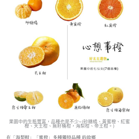
果園中的生態豐富，品種也是不少~(砂糖橘、黃蜜橙、紅蜜
橙、天王柑、無籽桶柑，海梨柑、帝王柑。)
在「海梨柑」「蜜橙」多種獨特品種 的故鄉