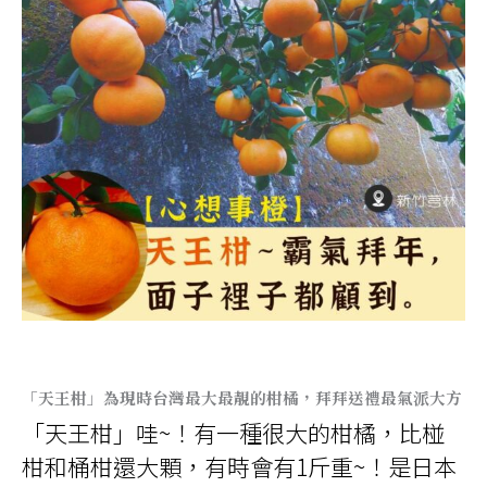
「天王柑」為現時台灣最大最靚的柑橘，拜拜送禮最氣派大方
「天王柑」哇~！有一種很大的柑橘，比椪
柑和桶柑還大顆，有時會有1斤重~！是日本