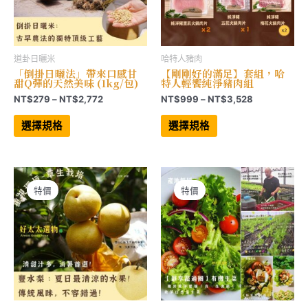
道卦日曬米
哈特人豬肉
「倒掛日曬法」帶來口感甘
【剛剛好的滿足】套組，哈
甜Q彈的天然美味 (1kg/包)
特人輕饗純淨豬肉組
價
價
NT$
279
–
NT$
2,772
NT$
999
–
NT$
3,528
格
格
此
此
範
範
產
產
選擇規格
選擇規格
品
品
圍：
圍：
有
有
NT$279
NT$999
多
多
到
到
種
種
NT$2,772
NT$3,528
款
款
式。
式。
可
可
特價
特價
在
在
產
產
品
品
頁
頁
面
面
選
選
擇
擇
選
選
項
項