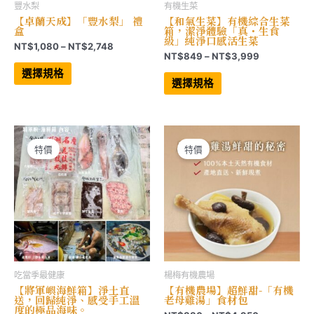
豐水梨
有機生菜
【卓蘭天成】「豐水梨」 禮
【和氣生菜】有機綜合生菜
盒
箱，潔淨體驗「真・生食
級」純淨口感活生菜
價
NT$
1,080
–
NT$
2,748
價
NT$
849
–
NT$
3,999
格
此
格
範
產
此
選擇規格
範
品
產
圍：
選擇規格
有
品
圍：
NT$1,080
多
有
NT$849
到
種
多
到
NT$2,748
款
種
NT$3,999
式。
款
可
式。
在
可
特價
特價
產
在
品
產
頁
品
面
頁
選
面
擇
選
選
擇
項
選
項
吃當季最健康
楊梅有機農場
【將軍嶼海鮮箱】淨土直
【有機農場】超鮮甜-「有機
送，回歸純淨、感受手工溫
老母雞湯」食材包
度的極品海味。