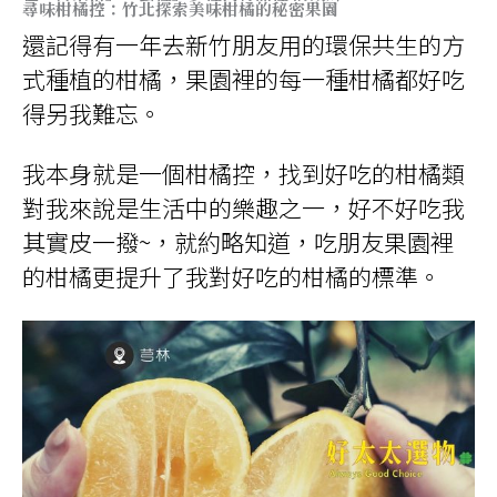
尋味柑橘控：竹北探索美味柑橘的秘密果園
還記得有一年去新竹朋友用的環保共生的方
式種植的柑橘，果園裡的每一種柑橘都好吃
得另我難忘。
我本身就是一個柑橘控，找到好吃的柑橘類
對我來說是生活中的樂趣之一，好不好吃我
其實皮一撥~，就約略知道，吃朋友果園裡
的柑橘更提升了我對好吃的柑橘的標準。