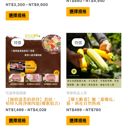
價
NT$
880
–
NT$
4,950
價
NT$
3,300
–
NT$
9,900
格
此
格
範
此
產
選擇規格
範
產
品
圍：
選擇規格
品
有
圍：
NT$880
有
多
NT$3,300
到
多
種
到
NT$4,950
種
款
NT$9,900
款
式。
式。
可
可
在
特價
特價
在
產
產
品
品
頁
頁
面
面
選
選
擇
擇
選
選
項
項
吃當季最健康
季節新品上架
【極致溫柔的款待】套組，
【櫛大歡喜】脆「甜櫛瓜」
哈特人純淨豬肉組(優惠組合)
箱，新社自然熟成．
價
價
NT$
1,499
–
NT$
4,028
NT$
499
–
NT$
780
格
格
此
此
範
範
產
產
選擇規格
選擇規格
品
品
圍：
圍：