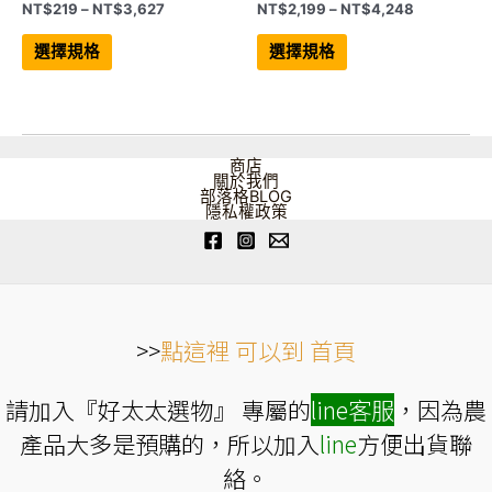
價
價
NT$
219
–
NT$
3,627
NT$
2,199
–
NT$
4,248
格
格
此
此
範
範
產
產
選擇規格
選擇規格
品
品
圍：
圍：
有
有
NT$219
NT$2,199
多
多
到
到
種
種
NT$3,627
NT$4,248
款
款
式。
式。
可
可
商店
在
在
關於我們
產
產
部落格BLOG
品
品
隱私權政策
頁
頁
面
面
選
選
擇
擇
選
選
項
項
>>
點這裡 可以到 首頁
請加入『好太太選物』 專屬的
line
客服
，因為農
產品大多是預購的，所以加入
line
方便出貨聯
絡。