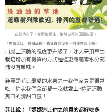
在就待久了，會開始響往，怡然自得的田園生活。
「黑糖芭比」這個品種，我覺得他沒有一般蓮霧的土味~
口感上清脆的程度更升級了，沈大哥用草生
栽培增加有機質的方式種植更讓蓮霧水分充
沛沒有雜味。
蓮霧是菲比最愛的水果之一我們家算是很常
吃，這次我們全部都一吃就愛上~這清清脆
爽口的清甜口感！
菲比說：「媽媽這比你之前買的都好吃多