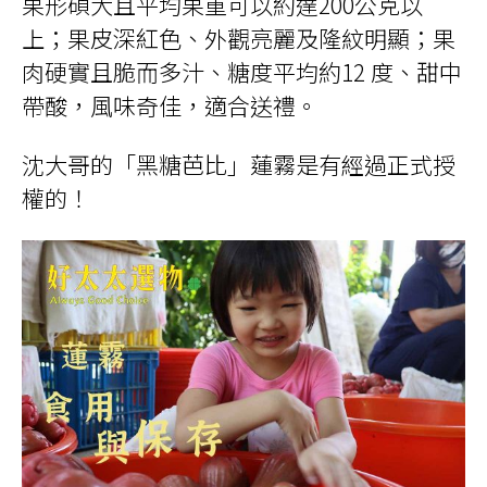
果形碩大且平均果重可以約達200公克以
上；果皮深紅色、外觀亮麗及隆紋明顯；果
肉硬實且脆而多汁、糖度平均約12 度、甜中
帶酸，風味奇佳，適合送禮。
沈大哥的「黑糖芭比」蓮霧是有經過正式授
權的！