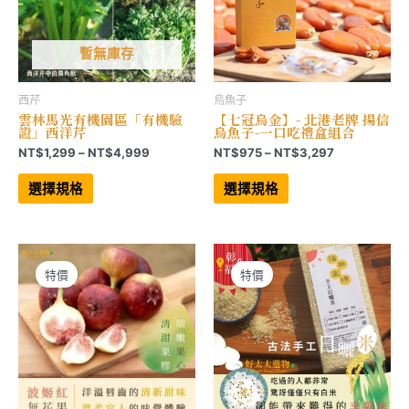
面
選
選
擇
擇
選
選
項
項
暫無庫存
西芹
烏魚子
雲林馬光有機園區「有機驗
【七冠烏金】- 北港老牌 揚信
證」西洋芹
烏魚子-一口吃禮盒組合
價
價
NT$
1,299
–
NT$
4,999
NT$
975
–
NT$
3,297
格
格
此
此
範
範
產
產
選擇規格
選擇規格
品
品
圍：
圍：
有
有
NT$1,299
NT$975
多
多
到
到
種
種
NT$4,999
NT$3,297
款
款
式。
式。
可
可
特價
特價
在
在
產
產
品
品
頁
頁
面
面
選
選
擇
擇
選
選
項
項