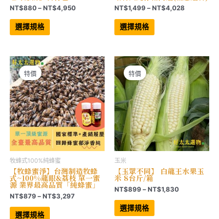
價
價
NT$
880
–
NT$
4,950
NT$
1,499
–
NT$
4,028
格
格
此
此
範
範
產
產
選擇規格
選擇規格
品
品
圍：
圍：
有
有
NT$880
NT$1,499
多
多
到
到
種
種
NT$4,950
NT$4,028
款
款
式。
式。
可
可
特價
特價
在
在
產
產
品
品
頁
頁
面
面
選
選
擇
擇
選
選
項
項
牧蜂式100%純蜂蜜
玉米
【牧蜂蜜淨】台灣制造牧蜂
【玉眾不同】 白龍王水果玉
式~100%龍眼&荔枝 單一蜜
米 8台斤/箱
源 業界最高品質「純蜂蜜」
價
NT$
899
–
NT$
1,830
價
NT$
879
–
NT$
3,297
格
此
格
範
此
產
選擇規格
範
產
品
圍：
選擇規格