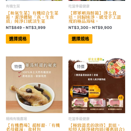
有機生菜
吃當季最健康
【和氣生菜】有機綜合生菜
【將軍嶼海鮮箱】淨土直
箱，潔淨體驗「真・生食
送，回歸純淨、感受手工溫
級」純淨口感活生菜
度的極品海味。
價
價
NT$
849
–
NT$
3,999
NT$
3,300
–
NT$
9,900
格
格
此
此
範
範
產
產
選擇規格
選擇規格
品
品
圍：
圍：
有
有
NT$849
NT$3,30
多
多
到
到
種
種
NT$3,999
NT$9,90
款
款
式。
式。
可
可
特價
特價
在
在
產
產
品
品
頁
頁
面
面
選
選
擇
擇
選
選
項
項
楊梅有機農場
吃當季最健康
【有機農場】超鮮甜-「有機
【極致溫柔的款待】套組，
老母雞湯」食材包
哈特人純淨豬肉組(優惠組合)