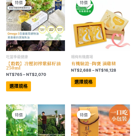
可
可
特價
特價
在
在
產
產
品
品
頁
頁
面
面
選
選
擇
擇
選
選
項
項
吃當季最健康
楊梅有機農場
【穀穀】冷壓初榨紫蘇籽油
有機驗證~陶甕 滴雞精
250ml
價
NT$
2,688
–
NT$
16,128
價
NT$
765
–
NT$
2,070
格
此
格
範
此
產
選擇規格
範
產
品
圍：
選擇規格
品
有
圍：
NT$2,68
有
多
NT$765
到
多
種
到
NT$16,12
種
款
NT$2,070
款
式。
式。
可
可
在
特價
特價
在
產
產
品
品
頁
頁
面