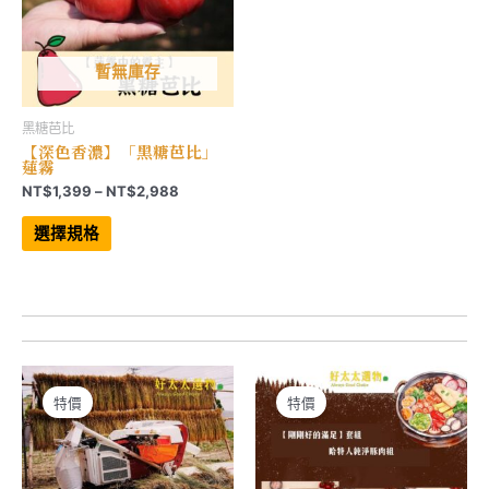
暫無庫存
黑糖芭比
【深色香濃】「黑糖芭比」
蓮霧
價
NT$
1,399
–
NT$
2,988
格
此
範
產
選擇規格
品
圍：
有
NT$1,399
多
到
種
NT$2,988
款
式。
可
在
產
品
頁
特價
特價
面
選
擇
選
項