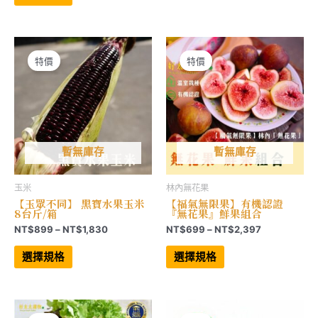
品
有
圍：
NT$899
有
多
NT$879
到
多
種
到
NT$1,830
種
款
NT$3,297
款
式。
式。
可
可
在
特價
特價
在
產
產
品
品
頁
頁
面
面
選
選
擇
擇
選
選
項
項
暫無庫存
暫無庫存
玉米
林內無花果
【玉眾不同】 黑寶水果玉米
【福氣無限果】有機認證
8台斤/箱
『無花果』鮮果組合
價
價
NT$
899
–
NT$
1,830
NT$
699
–
NT$
2,397
格
格
此
此
範
範
產
產
選擇規格
選擇規格
品
品
圍：
圍：
有
有
NT$899
NT$699
多
多
到
到
種
種
NT$1,830
NT$2,397
款
款
式。
式。