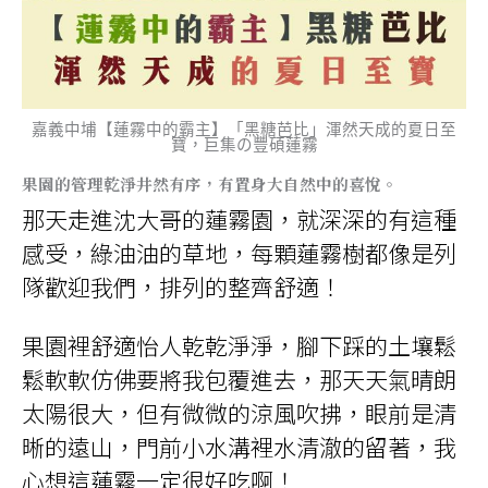
嘉義中埔【蓮霧中的霸主】「黑糖芭比」渾然天成的夏日至
寶，巨集の豐碩蓮霧
果園的管理乾淨井然有序，有置身大自然中的喜悅。
那天走進沈大哥的蓮霧園，就深深的有這種
感受，綠油油的草地，每顆蓮霧樹都像是列
隊歡迎我們，排列的整齊舒適！
果園裡舒適怡人乾乾淨淨，腳下踩的土壤鬆
鬆軟軟仿佛要將我包覆進去，那天天氣晴朗
太陽很大，但有微微的涼風吹拂，眼前是清
晰的遠山，門前小水溝裡水清澈的留著，我
心想這蓮霧一定很好吃啊！