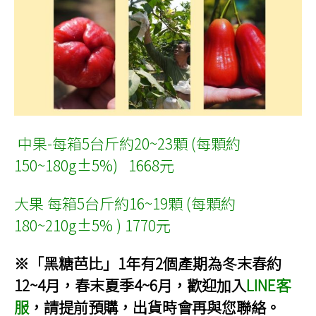
中果-每箱5台斤約20~23顆 (每顆約
150~180g±5%)
1668元
大果 每箱5台斤約16~19顆 (每顆約
180~210g±5% ) 1770元
※「黑糖芭比」1年有2個產期為冬末春約
12~4月，春末夏季4~6月，歡迎加入
LINE客
服
，請提前預購，出貨時會再與您聯絡
。