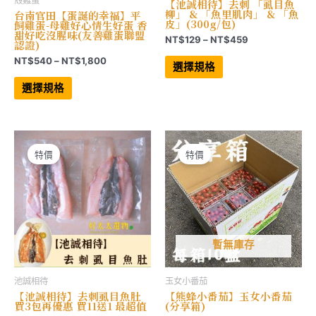
殼雞蛋
【池誠相待】去刺 「虱目魚
柳」 & 「魚里肌肉」 & 「魚
台南官田【蛋誕的幸福】平
皮」(300g/包)
飼雞蛋-母雞好心情生好蛋 香
甜好吃沒腥味(友善雞蛋聯盟
價
NT$
129
–
NT$
459
認證)
格
此
價
NT$
540
–
NT$
1,800
範
產
選擇規格
格
品
圍：
此
有
範
產
NT$129
選擇規格
多
品
圍：
到
種
有
NT$540
NT$459
款
多
到
式。
種
NT$1,800
可
款
在
式。
產
可
特價
特價
品
在
頁
產
面
品
選
頁
擇
面
選
選
項
擇
選
項
暫無庫存
池誠相待
玉女小番茄
【池誠相待】去刺虱目魚肚
【熊蜂小番茄】玉女小番茄
買3包再優惠 買11送1 最超值
(分享箱)