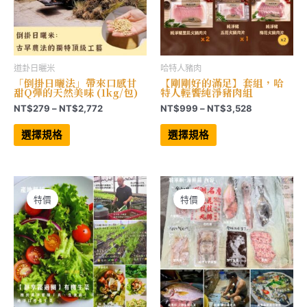
道卦日曬米
哈特人豬肉
「倒掛日曬法」帶來口感甘
【剛剛好的滿足】套組，哈
甜Q彈的天然美味 (1kg/包)
特人輕饗純淨豬肉組
價
價
NT$
279
–
NT$
2,772
NT$
999
–
NT$
3,528
格
格
此
此
範
範
產
產
選擇規格
選擇規格
品
品
圍：
圍：
有
有
NT$279
NT$999
多
多
到
到
種
種
NT$2,772
NT$3,528
款
款
式。
式。
可
可
特價
特價
在
在
產
產
品
品
頁
頁
面
面
選
選
擇
擇
選
選
項
項