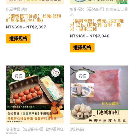
吃當季最健康
彰化福興【福興高照】傳統古法日曬
米
【細嫩德玉鮮馥】有機-波姬
紅無花果(1台斤裝)
【福興高照】傳統古法日曬
米 12包-1箱吃到 白米、糙
價
NT$
699
–
NT$
2,397
米、黑米三種
格
此
價
NT$
189
–
NT$
2,040
範
產
選擇規格
格
品
圍：
此
有
範
產
NT$699
選擇規格
多
品
圍：
到
種
有
NT$189
NT$2,397
款
多
到
式。
種
NT$2,040
可
款
在
式。
產
可
特價
特價
品
在
頁
產
面
品
選
頁
擇
面
選
選
項
擇
選
項
台南官田【蛋誕的幸福】動物福利紅
池誠相待