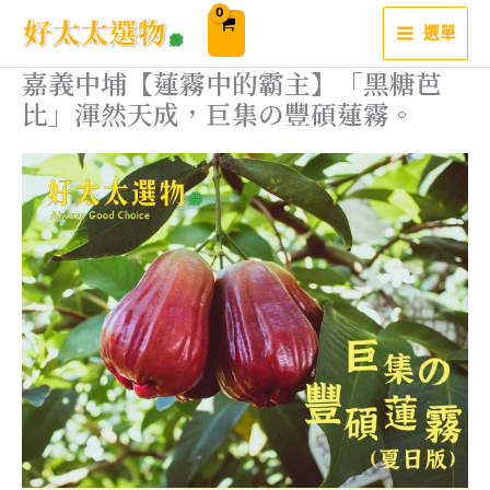
跳
至
選單
主
要
內
嘉義中埔【蓮霧中的霸主】「黑糖芭
容
比」渾然天成，巨集の豐碩蓮霧。