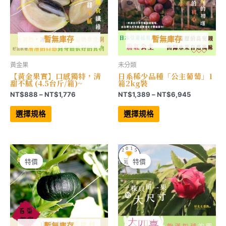
頁
頁
面
面
選
選
擇
擇
選
選
項
項
暫無庫存
暫無庫存
黃金果
未分類
【黃金果實】口感獨特，清
日系稀少品種「公主葡萄」1
甜不膩 (4.5台斤/箱)~
箱2kg裝
價
價
NT$
888
–
NT$
1,776
NT$
1,389
–
NT$
6,945
格
格
此
此
範
範
產
產
選擇規格
選擇規格
品
品
圍：
圍：
有
有
NT$888
NT$1,389
多
多
到
到
種
種
NT$1,776
NT$6,945
款
款
式。
式。
可
可
特價
特價
在
在
產
產
品
品
頁
頁
面
面
選
選
擇
擇
選
選
項
項