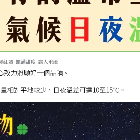
澤
紅透
飽滿甜度
讓人垂涎
心致力照顧好一個品項
。
量相對平地較少，日夜溫差可達10至15℃。