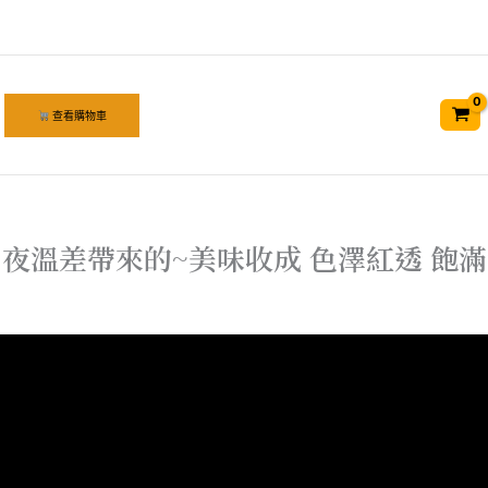
查看購物車
夜溫差帶來的~美味收成 色澤紅透 飽滿