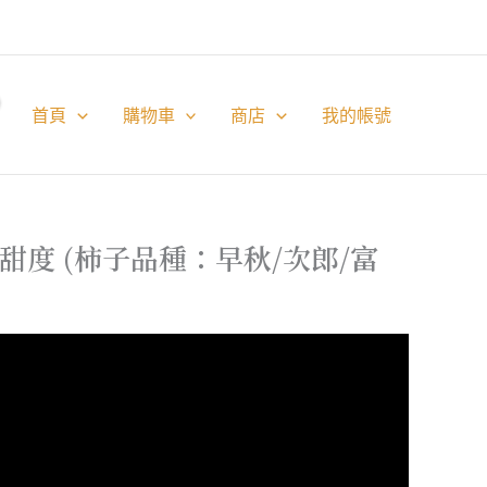
首頁
購物車
商店
我的帳號
甜度 (柿子品種：早秋/次郎/富