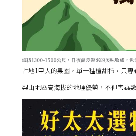
海拔1300-1500公尺
，
日夜溫差帶來的美味收成
，色
占地1
甲
大的果園，
單一種植甜柿，只專
梨山地區高
海拔的地理優勢，不但害蟲數