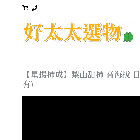
跳
至
主
要
內
容
【星揚柿成】梨山甜柿 高海拔 日
有)