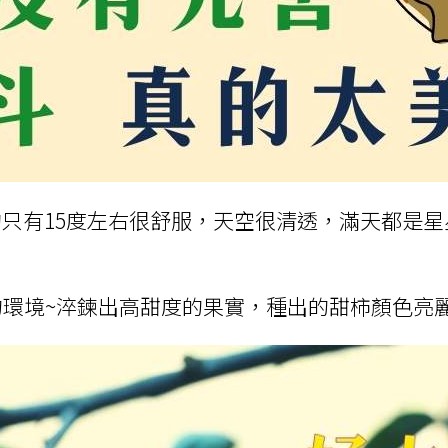
只有15度左右很舒服，天空很清透，滿天都是
然的環境~淬鍊出高甜度的果實，種出的甜柿顏色亮