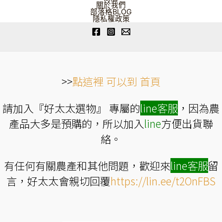
頁
產
關於我們
面
品
部落格BLOG
選
頁
隱私權政策
擇
面
選
選
項
擇
選
項
>>
點這裡 可以到 首頁
請加入『好太太選物』 專屬的
line
客服
，因為農
產品大多是預購的，所以加入
line
方便出貨聯
絡。
有任何有關農產和其他問題，歡迎來
line
客服
留
言，好太太會親切回覆
https://lin.ee/t2OnFBS