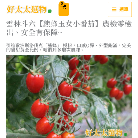
跳
至
選單
主
要
內
雲林斗六【熊蜂玉女小番茄】農檢零檢
容
出、安全有保障~
引進歐洲斯洛伐克「熊蜂」 授粉，口感Q彈、外型飽滿，完美
的酸甜黃金比例，嚐的到多層次風味。