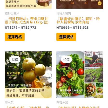
道卦日曬米
哈特人豬肉
「倒掛日曬法」帶來口感甘
【剛剛好的滿足】套組，哈
甜Q彈的天然美味 (1kg/包)
特人輕饗純淨豬肉組
價
價
NT$
279
–
NT$
2,772
NT$
999
–
NT$
3,528
格
格
此
此
範
範
產
產
選擇規格
選擇規格
品
品
圍：
圍：
有
有
NT$279
NT$999
多
多
到
到
種
種
NT$2,772
NT$3,528
款
款
式。
式。
可
可
特價
特價
在
在
產
產
品
品
頁
頁
面
面
選
選
擇
擇
選
選
項
項
豐水梨
有機生菜
【卓蘭天成】「豐水梨」 禮
【和氣生菜】有機綜合生菜