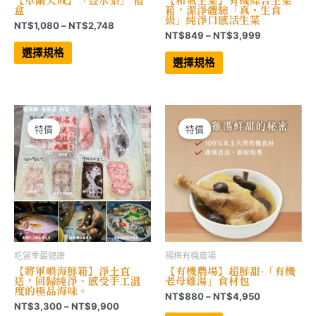
盒
箱，潔淨體驗「真・生食
級」純淨口感活生菜
價
NT$
1,080
–
NT$
2,748
價
NT$
849
–
NT$
3,999
格
此
格
範
產
此
選擇規格
範
品
產
圍：
選擇規格
有
品
圍：
NT$1,080
多
有
NT$849
到
種
多
到
NT$2,748
款
種
NT$3,999
式。
款
可
式。
在
可
特價
特價
產
在
品
產
頁
品
面
頁
選
面
擇
選
選
擇
項
選
項
吃當季最健康
楊梅有機農場
【將軍嶼海鮮箱】淨土直
【有機農場】超鮮甜-「有機
送，回歸純淨、感受手工溫
老母雞湯」食材包
度的極品海味。
價
NT$
880
–
NT$
4,950
價
NT$
3,300
–
NT$
9,900
格
此