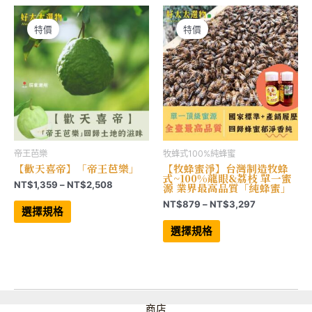
NT$4,028
NT$780
款
款
式。
式。
可
可
特價
特價
在
在
產
產
品
品
頁
頁
面
面
選
選
擇
擇
選
選
項
項
帝王芭樂
牧蜂式100%純蜂蜜
【歡天喜帝】「帝王芭樂」
【牧蜂蜜淨】台灣制造牧蜂
式~100%龍眼&荔枝 單一蜜
價
NT$
1,359
–
NT$
2,508
源 業界最高品質「純蜂蜜」
格
此
價
NT$
879
–
NT$
3,297
範
產
選擇規格
格
品
此
圍：
範
有
產
選擇規格
NT$1,359
多
品
圍：
到
種
有
NT$879
NT$2,508
款
多
到
式。
種
NT$3,297
可
款
在
式。
產
可
品
在
商店