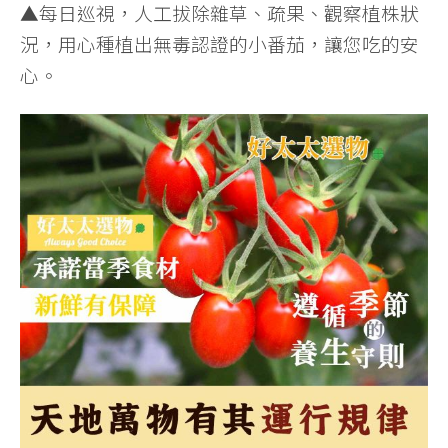
▲每日巡視，人工拔除雜草、疏果、觀察植株狀
況，用心種植出無毒認證的小番茄，讓您吃的安
心。