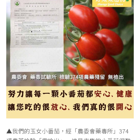
▲我們的玉女小番茄，經「農委會藥毒所」374