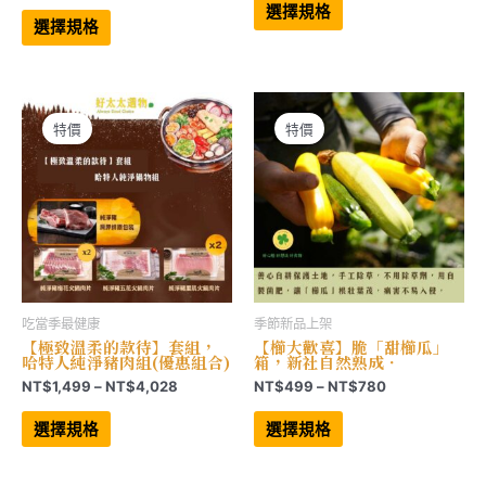
格
範
此
產
選擇規格
範
產
品
圍：
選擇規格
品
有
圍：
NT$880
有
多
NT$3,300
到
多
種
到
NT$4,950
種
款
NT$9,900
款
式。
式。
可
可
在
特價
特價
在
產
產
品
品
頁
頁
面
面
選
選
擇
擇
選
選
項
項
吃當季最健康
季節新品上架
【極致溫柔的款待】套組，
【櫛大歡喜】脆「甜櫛瓜」
哈特人純淨豬肉組(優惠組合)
箱，新社自然熟成．
價
價
NT$
1,499
–
NT$
4,028
NT$
499
–
NT$
780
格
格
此
此
範
範
產
產
選擇規格
選擇規格
品
品
圍：
圍：
有
有
NT$1,499
NT$499
多
多
到
到
種
種