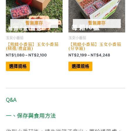
暫無庫存
暫無庫存
玉女小番茄
玉女小番茄
【熊蜂小番茄】玉女小番茄
【熊蜂小番茄】玉女小番茄
(精選/禮盒箱)
(分享箱)
價
價
NT$
1,080
–
NT$
2,100
NT$
2,199
–
NT$
4,248
格
格
此
此
範
範
產
產
選擇規格
選擇規格
品
品
圍：
圍：
有
有
NT$1,080
NT$2,199
多
多
到
到
種
種
NT$2,100
NT$4,248
款
款
式。
式。
可
可
在
在
Q&A
產
產
品
品
頁
頁
一、保存與食用方法
面
面
選
選
擇
擇
選
選
項
項