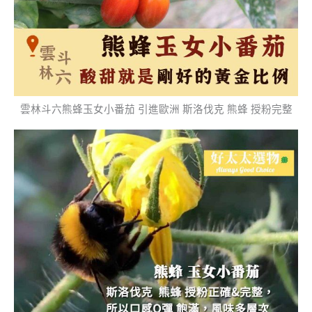
雲林斗六熊蜂玉女小番茄 引進歐洲 斯洛伐克 熊蜂 授粉完整