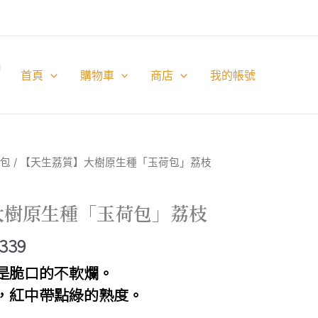
首頁
購物車
商店
我的帳號
包
/ 【天生荔質】大樹原生種「玉荷包」荔枝
大樹原生種「玉荷包」荔枝
價
,339
格
是脆口的不軟爛。
範
，紅中帶點綠的熟度。
」