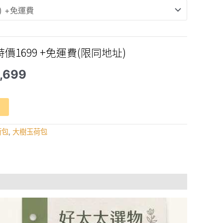
特價1699 +免運費(限同地址)
目
1,699
前
價
格：
,974。
NT$1,699。
荷包
,
大樹玉荷包