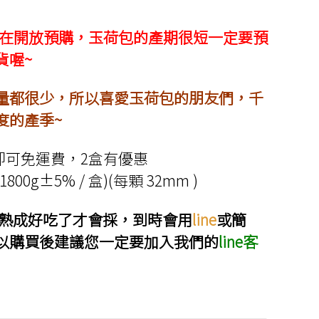
圍：
NT$897
~現在開放預購，玉荷包的產期很短一定要預
到
貨喔~
NT$3,339
量都很少，所以喜愛玉荷包的朋友們，千
度的產季~
即可免運費，2盒有優惠
00g±5% / 盒)(每顆 32mm )
，熟成好吃了才會採，到時會用
line
或簡
以購買後建議您一定要加入我們的
line客