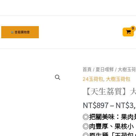
查看購物車
首頁
/
夏日嚐鮮
/
大樹玉荷
24玉荷包
,
大樹玉荷包
【天生荔質】
NT$
897
–
NT$
3
◎
把關美味：果肉
◎
肉豐厚、果核小
◎
原生種「玉荷包