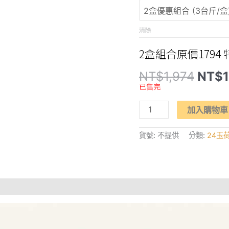
清除
2盒組合原價1794 
原
NT$
1,974
NT$
始
已售完
價
格：
【天
NT$1
加入購物車
生
荔
質】
貨號:
不提供
分類:
24玉
大
樹
原
生
種
「玉
荷
包」
荔
枝
數
量