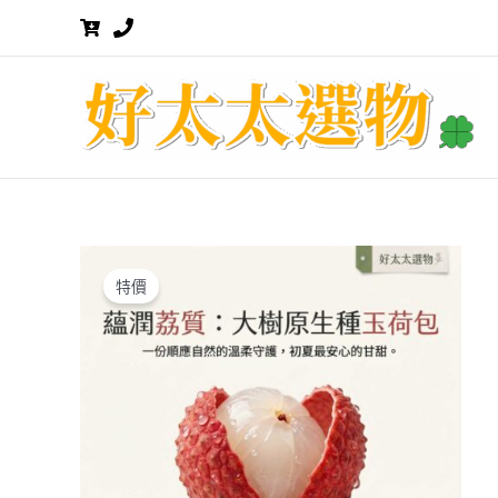
跳
至
主
要
內
容
特價