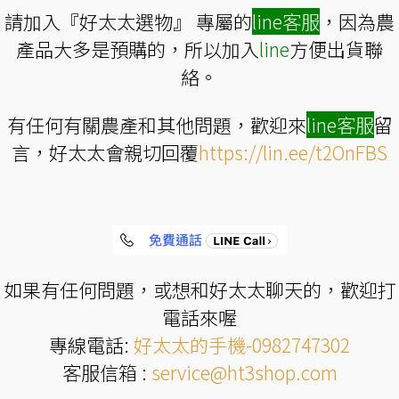
請加入『好太太選物』 專屬的
line
客服
，因為農
產品大多是預購的，所以加入
line
方便出貨聯
絡。
有任何有關農產和其他問題，歡迎來
line
客服
留
言，好太太會親切回覆
https://lin.ee/t2OnFBS
如果有任何問題，或想和好太太聊天的，歡迎打
電話來喔
專線電話:
好太太的手機-0982747302
客服信箱 :
service@ht3shop.com