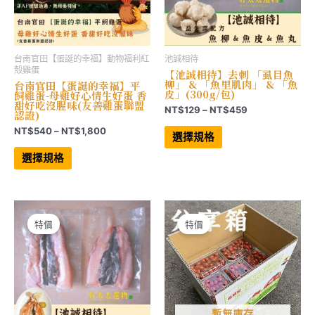
項
擇
選
項
台南官田【蛋誕的幸福】動物福利紅
池誠相待
殼雞蛋
【池誠相待】去刺 「虱目魚
柳」 & 「魚里肌肉」 & 「魚
台南官田【蛋誕的幸福】平
皮」(300g/包)
飼雞蛋-母雞好心情生好蛋 香
甜好吃沒腥味(友善雞蛋聯盟
價
NT$
129
–
NT$
459
認證)
格
此
價
NT$
540
–
NT$
1,800
範
產
選擇規格
格
品
圍：
此
有
範
產
NT$129
選擇規格
多
品
圍：
到
種
有
NT$540
NT$459
款
多
到
式。
種
NT$1,800
可
款
在
式。
產
可
特價
特價
品
在
頁
產
面
品
選
頁
擇
面
選
選
項
擇
選
項
暫無庫存