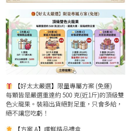
【好太太嚴選】限量專屬方案 (免運)
每顆皆是嚴選重達約 500 克(近1斤)的頂級雙
色火龍果。裝箱出貨絕對足重，只會多給，
絕不讓您吃虧！
【方案 A】嚐鮮精品禮盒