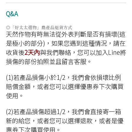
款
式。
可
Q&A
在
產
品
頁
◎「好太太選物」農產品退貨方式
面
天然作物有時無法從外表判斷是否有損壞(這
選
擇
是極小的部分)，如果您遇到這種情況，請在
選
項
收貨後
2天內
與我們聯絡，您可以加入Line將
損傷的部份拍照並且留言客服。
(1)若產品損傷小於1/2，我們會依損壞比例
賠償金額，或者您可以選擇優惠券下次購買
使用。
(2)若產品損傷超過1/2，我們會直接寄一箱
新的給您，或者您可以選擇退款，或者是優
惠券下次購買使用。