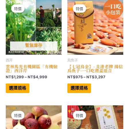
款
式。
式。
可
可
在
特價
特價
在
產
產
品
品
頁
頁
面
面
選
選
擇
擇
選
選
項
項
暫無庫存
西芹
烏魚子
雲林馬光有機園區「有機驗
【七冠烏金】- 北港老牌 揚信
證」西洋芹
烏魚子-一口吃禮盒組合
價
價
NT$
1,299
–
NT$
4,999
NT$
975
–
NT$
3,297
格
格
此
此
範
範
產
產
選擇規格
選擇規格
品
品
圍：
圍：
有
有
NT$1,299
NT$975
多
多
到
到
種
種
NT$4,999
NT$3,297
款
款
式。
式。
可
可
特價
特價
在
在
產
產
品
品