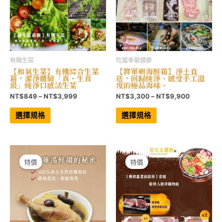
面
面
選
選
擇
擇
選
選
項
項
有機生菜
吃當季最健康
【和氣生菜】有機綜合生菜
【將軍嶼海鮮箱】淨土直
箱，潔淨體驗「真・生食
送，回歸純淨、感受手工溫
級」純淨口感活生菜
度的極品海味。
價
價
NT$
849
–
NT$
3,999
NT$
3,300
–
NT$
9,900
格
格
此
此
範
範
產
產
選擇規格
選擇規格
品
品
圍：
圍：
有
有
NT$849
NT$3,30
多
多
到
到
種
種
NT$3,999
NT$9,90
款
款
式。
式。
可
可
特價
特價
在
在
產
產
品
品
頁
頁
面
面
選
選
擇
擇
選
選