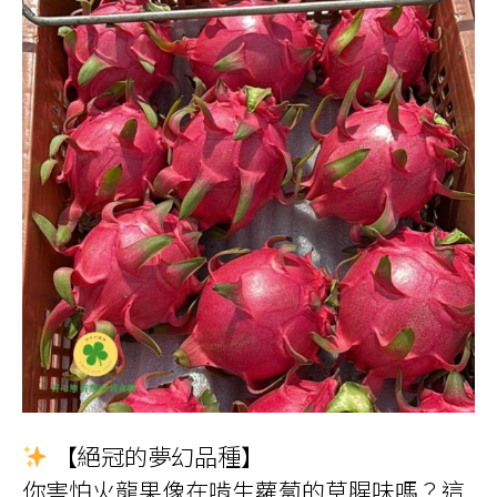
【絕冠的夢幻品種】
你害怕火龍果像在啃生蘿蔔的草腥味嗎？這