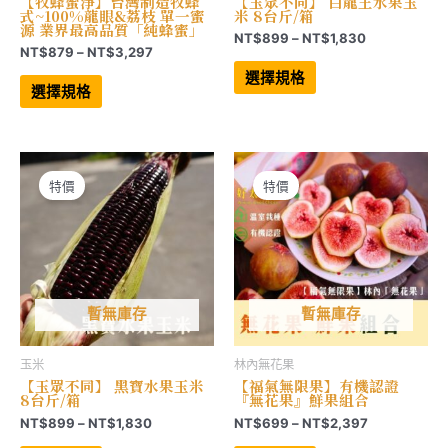
【牧蜂蜜淨】台灣制造牧蜂
【玉眾不同】 白龍王水果玉
式~100%龍眼&荔枝 單一蜜
米 8台斤/箱
源 業界最高品質「純蜂蜜」
價
NT$
899
–
NT$
1,830
價
NT$
879
–
NT$
3,297
格
此
格
範
此
產
選擇規格
範
產
品
圍：
選擇規格
品
有
圍：
NT$899
有
多
NT$879
到
多
種
到
NT$1,830
種
款
NT$3,297
款
式。
式。
可
可
在
特價
特價
在
產
產
品
品
頁
頁
面
面
選
選
擇
擇
選
選
項
項
暫無庫存
暫無庫存
玉米
林內無花果
【玉眾不同】 黑寶水果玉米
【福氣無限果】有機認證
8台斤/箱
『無花果』鮮果組合
價
價
NT$
899
–
NT$
1,830
NT$
699
–
NT$
2,397
格
格
此
此