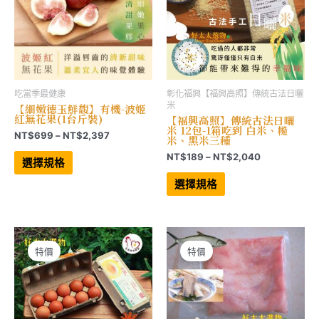
頁
頁
面
面
選
選
擇
擇
選
選
項
項
吃當季最健康
彰化福興【福興高照】傳統古法日曬
米
【細嫩德玉鮮馥】有機-波姬
紅無花果(1台斤裝)
【福興高照】傳統古法日曬
米 12包-1箱吃到 白米、糙
價
NT$
699
–
NT$
2,397
米、黑米三種
格
此
價
NT$
189
–
NT$
2,040
範
產
選擇規格
格
品
圍：
此
有
範
產
NT$699
選擇規格
多
品
圍：
到
種
有
NT$189
NT$2,397
款
多
到
式。
種
NT$2,040
可
款
在
式。
產
可
特價
特價
品
在
頁
產
面
品
選
頁
擇
面
選
選