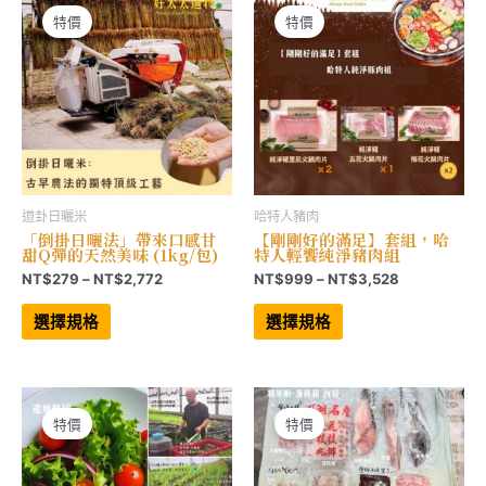
特價
特價
道卦日曬米
哈特人豬肉
「倒掛日曬法」帶來口感甘
【剛剛好的滿足】套組，哈
甜Q彈的天然美味 (1kg/包)
特人輕饗純淨豬肉組
價
價
NT$
279
–
NT$
2,772
NT$
999
–
NT$
3,528
格
格
此
此
範
範
產
產
選擇規格
選擇規格
品
品
圍：
圍：
有
有
NT$279
NT$999
多
多
到
到
種
種
NT$2,772
NT$3,528
款
款
式。
式。
可
可
特價
特價
在
在
產
產
品
品
頁
頁