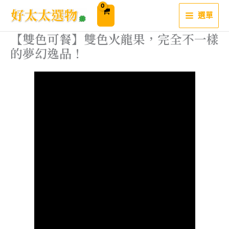
跳
至
選單
主
要
內
【雙色可餐】雙色火龍果，完全不一樣
容
的夢幻逸品！