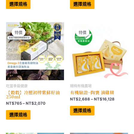
範
範
產
產
選擇規格
選擇規格
品
品
圍：
圍：
有
有
NT$899
NT$699
多
多
到
到
種
種
NT$1,830
NT$2,397
款
款
式。
式。
可
可
特價
特價
在
在
產
產
品
品
頁
頁
面
面
選
選
擇
擇
選
選
項
項
吃當季最健康
楊梅有機農場
【穀穀】冷壓初榨紫蘇籽油
有機驗證~陶甕 滴雞精
250ml
價
NT$
2,688
–
NT$
16,128
價
NT$
765
–
NT$
2,070
格
此
格
範
此
產
選擇規格
範
產
品
圍：
選擇規格
品
有
圍：
NT$2,68
有
多
NT$765
到
多
種
到
NT$16,12
種
款
NT$2,070