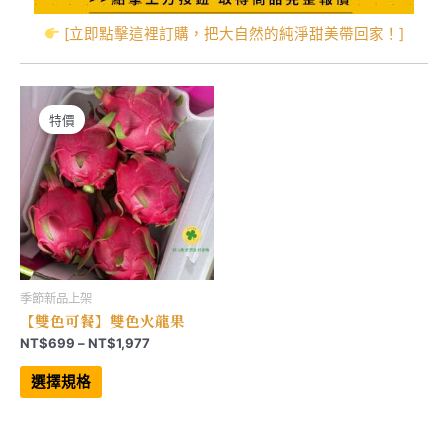
[立即點擊這裡訂購，把大自然的純淨甜美帶回家！]
特價
季節新品上架
【雙色可餐】雙色火龍果
價
NT$
699
–
NT$
1,977
格
此
範
產
選擇規格
品
圍：
有
NT$699
多
到
種
NT$1,977