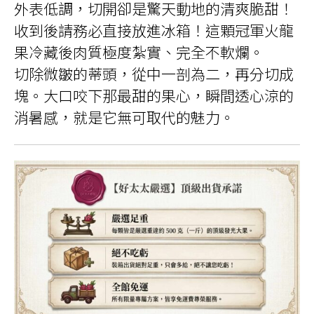
外表低調，切開卻是驚天動地的清爽脆甜！
收到後請務必直接放進冰箱！這顆冠軍火龍
果冷藏後肉質極度紮實、完全不軟爛。
切除微皺的蒂頭，從中一剖為二，再分切成
塊。大口咬下那最甜的果心，瞬間透心涼的
消暑感，就是它無可取代的魅力。