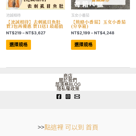
池誠相待
玉女小番茄
【池誠相待】去刺虱目魚肚
【熊蜂小番茄】玉女小番茄
買3包再優惠 買11送1 最超值
(分享箱)
價
價
NT$
219
–
NT$
3,627
NT$
2,199
–
NT$
4,248
格
格
此
此
範
範
產
產
選擇規格
選擇規格
品
品
圍：
圍：
有
有
NT$219
NT$2,199
多
多
到
到
種
種
NT$3,627
NT$4,248
款
款
式。
式。
可
可
商店
在
在
關於我們
產
產
部落格BLOG
品
品
隱私權政策
頁
頁
面
面
選
選
擇
擇
選
選
項
項
>>
點這裡 可以到 首頁