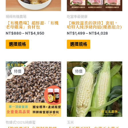
項
項
楊梅有機農場
吃當季最健康
【有機農場】超鮮甜-「有機
【極致溫柔的款待】套組，
老母雞湯」食材包
哈特人純淨豬肉組(優惠組合)
價
價
NT$
880
–
NT$
4,950
NT$
1,499
–
NT$
4,028
格
格
此
此
範
範
產
產
選擇規格
選擇規格
品
品
圍：
圍：
有
有
NT$880
NT$1,499
多
多
到
到
種
種
NT$4,950
NT$4,028
款
款
式。
式。
可
可
特價
特價
在
在
產
產
品
品
頁
頁
面
面
選
選
擇
擇
選
選
項
項
牧蜂式100%純蜂蜜
玉米