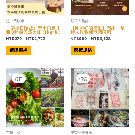
道卦日曬米
哈特人豬肉
「倒掛日曬法」帶來口感甘
【剛剛好的滿足】套組，哈
甜Q彈的天然美味 (1kg/包)
特人輕饗純淨豬肉組
價
價
NT$
279
–
NT$
2,772
NT$
999
–
NT$
3,528
格
格
此
此
範
範
產
產
選擇規格
選擇規格
品
品
圍：
圍：
有
有
NT$279
NT$999
多
多
到
到
種
種
NT$2,772
NT$3,528
款
款
式。
式。
可
可
特價
特價
特價
特價
在
在
產
產
品
品
頁
頁
面
面
選
選
擇
擇
選
選
項
項
有機生菜
吃當季最健康