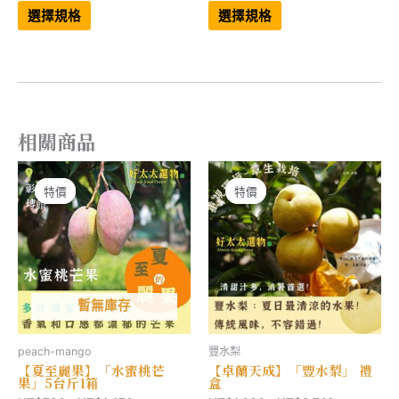
此
此
範
範
產
產
選擇規格
選擇規格
品
品
圍：
圍：
有
有
NT$219
NT$2,199
多
多
到
到
種
種
NT$3,627
NT$4,248
款
款
式。
式。
可
可
在
在
產
產
相關商品
品
品
頁
頁
面
面
選
選
擇
擇
特價
特價
特價
特價
選
選
項
項
暫無庫存
peach-mango
豐水梨
【夏至麗果】「水蜜桃芒
【卓蘭天成】「豐水梨」 禮
果」5台斤1箱
盒