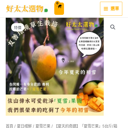
跳
至
選單
主
要
內
容
特價
首頁
/
夏日嚐鮮
/
夏雪芒果
/ 【夏天的奇蹟】「夏雪芒果」5台斤/箱