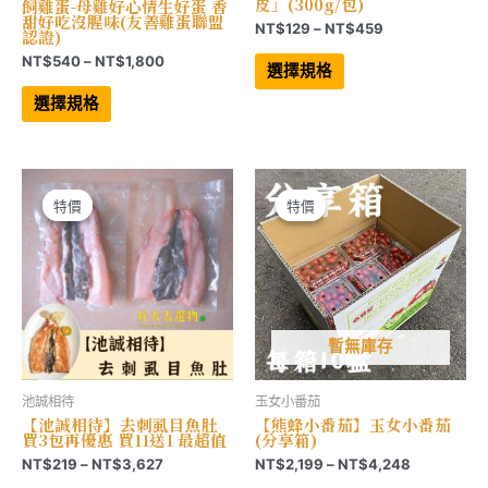
皮」(300g/包)
飼雞蛋-母雞好心情生好蛋 香
甜好吃沒腥味(友善雞蛋聯盟
價
NT$
129
–
NT$
459
認證)
格
此
價
NT$
540
–
NT$
1,800
範
產
選擇規格
格
品
圍：
此
有
範
產
NT$129
選擇規格
多
品
圍：
到
種
有
NT$540
NT$459
款
多
到
式。
種
NT$1,800
可
款
在
式。
產
可
特價
特價
特價
特價
品
在
頁
產
面
品
選
頁
擇
面
選
選
項
擇
選
項
暫無庫存
池誠相待
玉女小番茄
【池誠相待】去刺虱目魚肚
【熊蜂小番茄】玉女小番茄
買3包再優惠 買11送1 最超值
(分享箱)
價
價
NT$
219
–
NT$
3,627
NT$
2,199
–
NT$
4,248
格
格