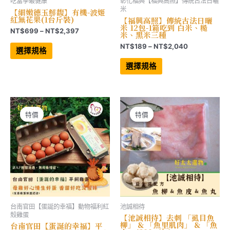
吃當季最健康
彰化福興【福興高照】傳統古法日曬
米
【細嫩德玉鮮馥】有機-波姬
紅無花果(1台斤裝)
【福興高照】傳統古法日曬
米 12包-1箱吃到 白米、糙
價
NT$
699
–
NT$
2,397
米、黑米三種
格
此
價
NT$
189
–
NT$
2,040
範
產
選擇規格
格
品
圍：
此
有
範
產
NT$699
選擇規格
多
品
圍：
到
種
有
NT$189
NT$2,397
款
多
到
式。
種
NT$2,040
可
款
在
式。
產
可
特價
特價
特價
特價
品
在
頁
產
面
品
選
頁
擇
面
選
選
項
擇
選
項
台南官田【蛋誕的幸福】動物福利紅
池誠相待
殼雞蛋
【池誠相待】去刺 「虱目魚
柳」 & 「魚里肌肉」 & 「魚
台南官田【蛋誕的幸福】平