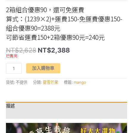
2箱組合優惠90，還可免運費
算式：(1239×2)+運費150-免運費優惠150-
組合優惠90=2388元
可節省運費150+2箱優惠90元=240元
原
目
NT$
2,628
NT$
2,388
始
前
已售完
價
價
格：
格：
【夏
NT$2,628。
NT$2,388。
加入購物車
天
的
奇
蹟】
貨號:
不提供
分類:
夏雪芒果
標籤:
mango
「夏
雪
芒
果」
5
描述
台
斤/
額外資訊
箱
6~7
顆
數
量