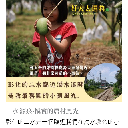
二水 源泉-樸實的農村風光
彰化的二水是一個臨近我們在濁水溪旁的小