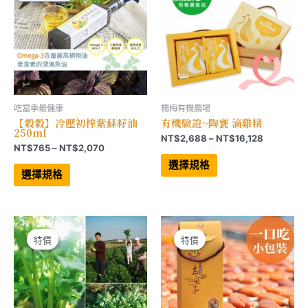
產
產
品
品
頁
頁
面
面
選
選
擇
擇
選
選
項
項
吃當季最健康
楊梅有機農場
【穀穀】冷壓初榨紫蘇籽油
有機驗證~陶甕 滴雞精
250ml
價
NT$
2,688
–
NT$
16,128
價
NT$
765
–
NT$
2,070
格
此
格
範
此
產
選擇規格
範
產
品
圍：
選擇規格
品
有
圍：
NT$2,68
有
多
NT$765
到
多
種
到
NT$16,12
種
款
NT$2,070
款
式。
式。
可
可
在
特價
特價
特價
特價
在
產
產
品
品
頁
頁
面
面
選
選
擇
擇
選