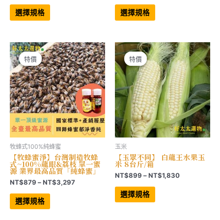
格
格
此
此
範
範
產
產
選擇規格
選擇規格
品
品
圍：
圍：
有
有
NT$880
NT$1,499
多
多
到
到
種
種
NT$4,950
NT$4,028
款
款
式。
式。
可
可
特價
特價
特價
特價
在
在
產
產
品
品
頁
頁
面
面
選
選
擇
擇
選
選
項
項
牧蜂式100%純蜂蜜
玉米
【牧蜂蜜淨】台灣制造牧蜂
【玉眾不同】 白龍王水果玉
式~100%龍眼&荔枝 單一蜜
米 8台斤/箱
源 業界最高品質「純蜂蜜」
價
NT$
899
–
NT$
1,830
價
NT$
879
–
NT$
3,297
格
此
格
範
此
產
選擇規格
範
產
品
圍：
選擇規格
品
有
圍：
NT$899
有
多
NT$879
到