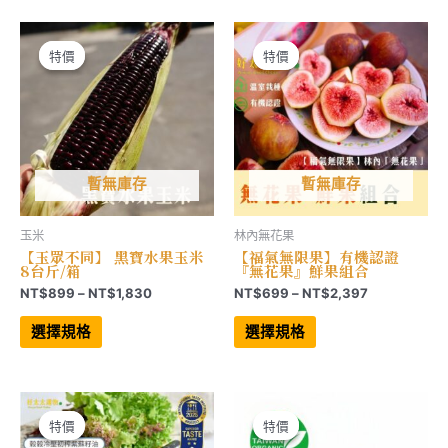
多
種
到
NT$1,830
種
款
NT$3,297
款
式。
式。
可
可
在
特價
特價
特價
特價
在
產
產
品
品
頁
頁
面
面
選
選
擇
擇
選
選
項
項
暫無庫存
暫無庫存
玉米
林內無花果
【玉眾不同】 黑寶水果玉米
【福氣無限果】有機認證
8台斤/箱
『無花果』鮮果組合
價
價
NT$
899
–
NT$
1,830
NT$
699
–
NT$
2,397
格
格
此
此
範
範
產
產
選擇規格
選擇規格
品
品
圍：
圍：
有
有
NT$899
NT$699
多
多
到
到
種
種
NT$1,830
NT$2,397
款
款
式。
式。
可
可
特價
特價
特價
特價
在
在