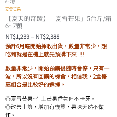
6~7顆
夏雪芒果
【夏天的奇蹟】「夏雪芒果」5台斤/箱
6~7顆
價
NT$
1,239
–
NT$
2,388
格
預計6月底開始採收出貨，數量非常少，想
範
吃到就是在欉上就先預購下來 !!!
圍：
數量非常少，開始預購後隨時會停，只有一
NT$1,239
波，所以沒有回購的機會，相信我，2盒優
到
惠組合是比較好的選擇。
NT$2,388
◎夏雪芒果~有土芒果香氣但不卡牙。
◎改善土壤，增加有機質，果味天然不做
作。