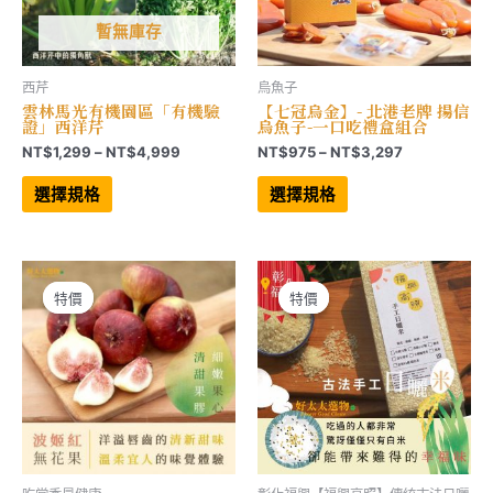
選
項
項
暫無庫存
西芹
烏魚子
雲林馬光有機園區「有機驗
【七冠烏金】- 北港老牌 揚信
證」西洋芹
烏魚子-一口吃禮盒組合
價
價
NT$
1,299
–
NT$
4,999
NT$
975
–
NT$
3,297
格
格
此
此
範
範
產
產
選擇規格
選擇規格
品
品
圍：
圍：
有
有
NT$1,299
NT$975
多
多
到
到
種
種
NT$4,999
NT$3,297
款
款
式。
式。
可
可
特價
特價
特價
特價
在
在
產
產
品
品
頁
頁
面
面
選
選
擇
擇
選
選
項
項