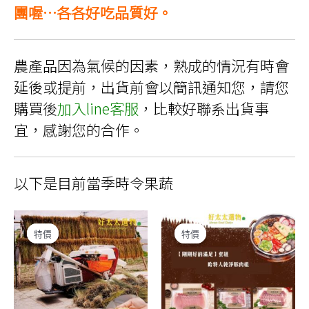
品
團喔…各各好吃品質好。
頁
面
選
擇
選
農產品因為氣候的因素，熟成的情況有時會
項
延後或提前，出貨前會以簡訊通知您，請您
購買後
加入line客服
，比較好聯系出貨事
宜，感謝您的合作。
以下是目前當季時令果蔬
特價
特價
特價
特價