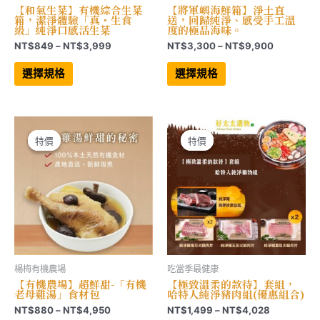
【和氣生菜】有機綜合生菜
【將軍嶼海鮮箱】淨土直
箱，潔淨體驗「真・生食
送，回歸純淨、感受手工溫
級」純淨口感活生菜
度的極品海味。
價
價
NT$
849
–
NT$
3,999
NT$
3,300
–
NT$
9,900
格
格
此
此
範
範
產
產
選擇規格
選擇規格
品
品
圍：
圍：
有
有
NT$849
NT$3,30
多
多
到
到
種
種
NT$3,999
NT$9,90
款
款
式。
式。
可
可
特價
特價
特價
特價
在
在
產
產
品
品
頁
頁
面
面
選
選
擇
擇
選
選
項
項
楊梅有機農場
吃當季最健康
【有機農場】超鮮甜-「有機
【極致溫柔的款待】套組，
老母雞湯」食材包
哈特人純淨豬肉組(優惠組合)
價
價
NT$
880
–
NT$
4,950
NT$
1,499
–
NT$
4,028