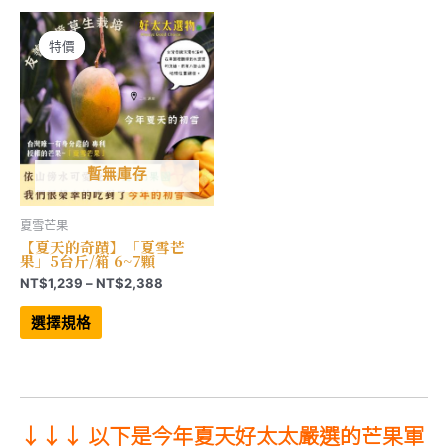
特價
特價
暫無庫存
夏雪芒果
【夏天的奇蹟】「夏雪芒
果」5台斤/箱 6~7顆
價
NT$
1,239
–
NT$
2,388
格
此
範
產
選擇規格
品
圍：
有
NT$1,239
多
到
種
NT$2,388
款
式。
可
↓↓↓ 以下是今年夏天好太太嚴選的芒果軍
在
產