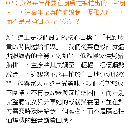
Q2：身為每年都要在廚房忙進忙出的「掌廚
人」，這套年菜真的能讓我「優雅入座」，
而不是只換個地方忙碌嗎？
A： 這正是我們設計的核心目標：「把最珍
貴的時間還給相聚」。我們從菜色設計就體
貼照顧者的辛勞，例如**「低溫慢火烘烤豬
肋排」，主廚將其烹調至「輕輕一抿便順勢
脫骨」，這讓您不必再忙於辛苦地分切服務
**，能與家人同步享受美味。我們希望您放
下圍裙，不再被煙霧與瓦斯爐困住，而是能
完整聽完女兒分享她的成就與委屈，並在對
方需要時及時給予一個擁抱，而不是隔著抽
油煙機的聲音斷續回應。