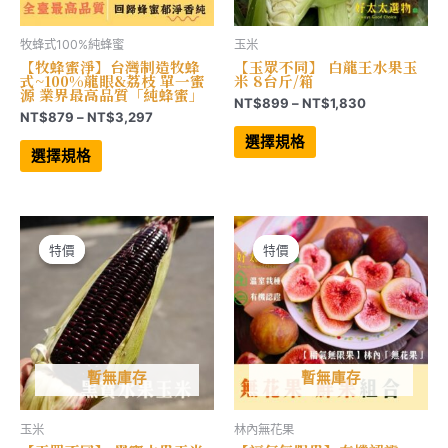
牧蜂式100%純蜂蜜
玉米
【牧蜂蜜淨】台灣制造牧蜂
【玉眾不同】 白龍王水果玉
式~100%龍眼&荔枝 單一蜜
米 8台斤/箱
源 業界最高品質「純蜂蜜」
價
NT$
899
–
NT$
1,830
價
NT$
879
–
NT$
3,297
格
此
格
範
此
產
選擇規格
範
產
品
圍：
選擇規格
品
有
圍：
NT$899
有
多
NT$879
到
多
種
到
NT$1,830
種
款
NT$3,297
款
式。
式。
可
可
在
特價
特價
特價
特價
在
產
產
品
品
頁
頁
面
面
選
選
擇
擇
選
選
項
項
暫無庫存
暫無庫存
玉米
林內無花果