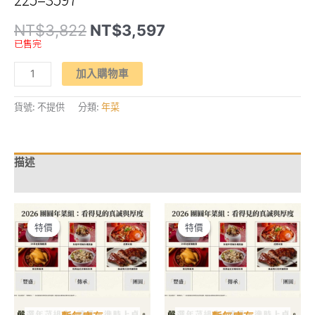
原
目
NT$
3,822
NT$
3,597
始
前
已售完
價
價
格：
格：
【團
NT$3,822。
NT$3,597。
加入購物車
圓
年
菜】
老
貨號:
不提供
分類:
年菜
菜
脯
雞
湯、
無
描述
花
果
額外資訊
雞
湯、
白
鯧
米
特價
特價
特價
特價
粉
湯
數
量