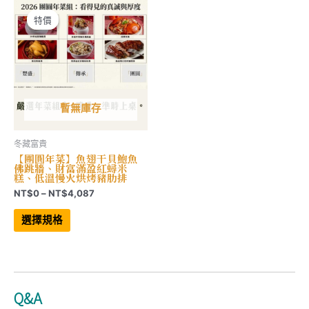
款
款
式。
式。
可
可
特價
特價
在
在
產
產
品
品
頁
頁
面
面
選
選
擇
擇
選
選
項
項
暫無庫存
冬藏富貴
【團圓年菜】魚翅干貝鮑魚
佛跳牆、財富滿盈紅蟳米
糕、低溫慢火烘烤豬肋排
價
NT$
0
–
NT$
4,087
格
此
範
產
選擇規格
品
圍：
有
NT$0
多
到
種
NT$4,087
款
式。
可
Q&A
在
產