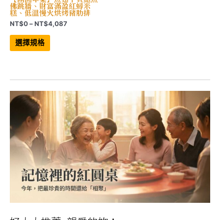
佛跳牆、財富滿盈紅蟳米
糕、低溫慢火烘烤豬肋排
價
NT$
0
–
NT$
4,087
格
此
範
產
選擇規格
品
圍：
有
NT$0
多
到
種
NT$4,087
款
式。
可
在
產
品
頁
面
選
擇
選
項