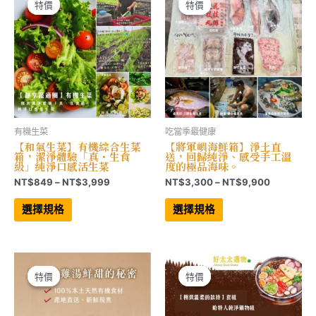
可
可
特價
特價
特價
特價
在
在
產
產
品
品
頁
頁
面
面
選
選
擇
擇
選
選
項
項
有機生菜
吃當季最健康
【和氣生菜】有機綜合生菜
【將軍嶼海鮮箱】淨土直
箱，潔淨體驗「真・生食
送，回歸純淨、感受手工溫
級」純淨口感活生菜
度的極品海味。
價
價
NT$
849
–
NT$
3,999
NT$
3,300
–
NT$
9,900
格
格
此
此
範
範
產
產
選擇規格
選擇規格
品
品
圍：
圍：
有
有
NT$849
NT$3,30
多
多
到
到
種
種
NT$3,999
NT$9,90
款
款
式。
式。
可
可
特價
特價
特價
特價
在
在
產
產
品
品
頁
頁