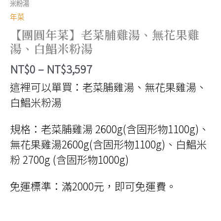
米粉湯
年菜
【團圓年菜】老菜脯雞湯、無花果雞
湯、白鯧米粉湯
價
NT$
0
–
NT$
3,597
格
這裡可以單買：老菜脯雞湯、無花果雞湯、
範
白鯧米粉湯
圍：
規格：
老菜脯雞湯
2600g(含固形物1100g)
、
NT$0
無花果雞湯2600g(含固形物1100g)、
白鯧米
到
粉 2700g (含固形物1000g)
NT$3,597
免運標準：滿2000元，即可免運費。