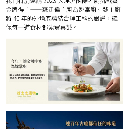
我們特別邀請 2023 大洋洲國際名廚挑戰賽
金牌得主——蘇建偉主廚為妳掌廚。蘇主廚
將 40 年的外燴底蘊結合理工科的嚴謹，確
保每一道食材都紮實真誠。