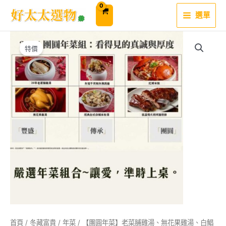
跳
至
選單
主
要
內
容
特價
首頁
/
冬藏富貴
/
年菜
/ 【團圓年菜】老菜脯雞湯、無花果雞湯、白鯧