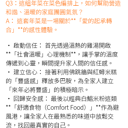
Q3：這組年菜在菜色編排上，如何幫助營造
和諧、溫暖的家庭團圓氣氛？
A： 這套年菜是一場關於**「愛的起承轉
合」**的感性體驗。
• 啟動信任： 首先透過溫熱的雞湯開啟
**「社會溫暖」心理機制**，讓手掌的溫度
傳遞到心靈，瞬間提升家人間的信任感。
• 建立信心： 接著利用佛跳牆與紅蟳米糕
的「豐盛感」釋放多巴胺，為全家人建立
「來年必將豐盛」的積極暗示。
• 回歸安全感： 最後以經典白鯧米粉這類
**「舒適食物（Comfort Food）」**作為避
風港，讓全家人在最熟悉的味道中放鬆交
流，找回最真實的自己。