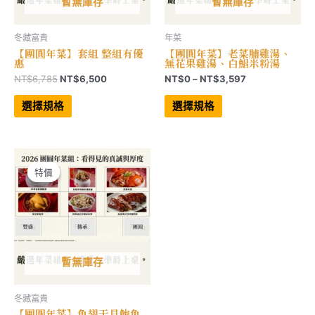
暫無庫存
暫無庫存
冬藏富貴
年菜
【團圓年菜】套組 整組有優
【團圓年菜】老菜脯雞湯、
惠
無花果雞湯、白鯧米粉湯
原
目
價
NT$
6,785
NT$
6,500
NT$
0
–
NT$
3,597
始
前
格
此
此
價
價
範
產
產
選擇規格
選擇規格
品
品
格：
格：
圍：
有
有
NT$6,785。
NT$6,500。
NT$0
多
多
到
種
種
NT$3,597
款
款
式。
式。
可
可
特價
特價
在
在
產
產
品
品
頁
頁
面
面
選
選
擇
擇
選
選
項
項
暫無庫存
冬藏富貴
【團圓年菜】魚翅干貝鮑魚