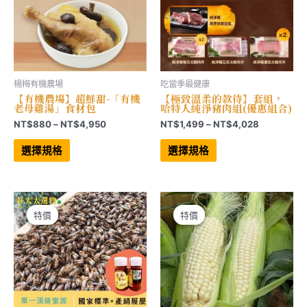
面
面
選
選
擇
擇
選
選
項
項
楊梅有機農場
吃當季最健康
【有機農場】超鮮甜-「有機
【極致溫柔的款待】套組，
老母雞湯」食材包
哈特人純淨豬肉組(優惠組合)
價
價
NT$
880
–
NT$
4,950
NT$
1,499
–
NT$
4,028
格
格
此
此
範
範
產
產
選擇規格
選擇規格
品
品
圍：
圍：
有
有
NT$880
NT$1,499
多
多
到
到
種
種
NT$4,950
NT$4,028
款
款
式。
式。
可
可
特價
特價
特價
特價
在
在
產
產
品
品
頁
頁
面
面
選
選
擇
擇
選
選
項
項