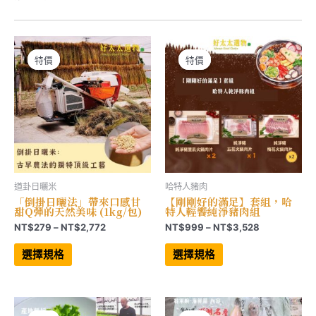
特價
特價
特價
特價
道卦日曬米
哈特人豬肉
「倒掛日曬法」帶來口感甘
【剛剛好的滿足】套組，哈
甜Q彈的天然美味 (1kg/包)
特人輕饗純淨豬肉組
價
價
NT$
279
–
NT$
2,772
NT$
999
–
NT$
3,528
格
格
此
此
範
範
產
產
選擇規格
選擇規格
品
品
圍：
圍：
有
有
NT$279
NT$999
多
多
到
到
種
種
NT$2,772
NT$3,528
款
款
式。
式。