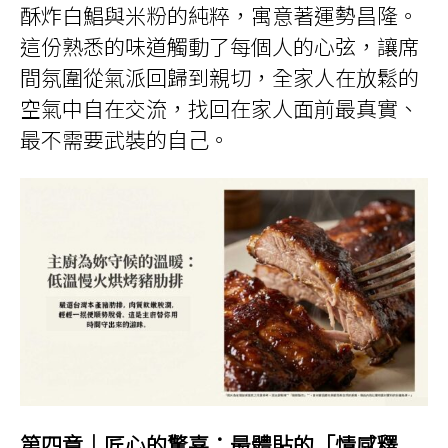
酥炸白鯧與米粉的純粹，寓意著運勢昌隆。
這份熟悉的味道觸動了每個人的心弦，讓席
間氛圍從氣派回歸到親切，全家人在放鬆的
空氣中自在交流，找回在家人面前最真實、
最不需要武裝的自己。
第四章｜匠心的驚喜：最體貼的「情感釋