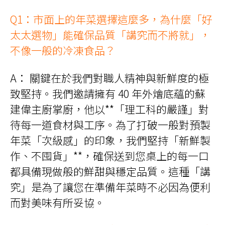
品
頁
Q1：市面上的年菜選擇這麼多，為什麼「好
面
選
太太選物」能確保品質「講究而不將就」，
擇
選
項
不像一般的冷凍食品？
A： 關鍵在於我們對職人精神與新鮮度的極
致堅持。我們邀請擁有 40 年外燴底蘊的蘇
建偉主廚掌廚，他以**「理工科的嚴謹」對
待每一道食材與工序。為了打破一般對預製
年菜「次級感」的印象，我們堅持「新鮮製
作、不囤貨」**，確保送到您桌上的每一口
都具備現做般的鮮甜與穩定品質。這種「講
究」是為了讓您在準備年菜時不必因為便利
而對美味有所妥協。