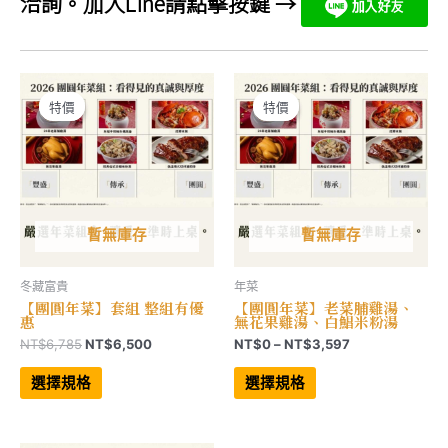
洽詢。加入Line請點擊按鍵 →
特價
特價
特價
特價
暫無庫存
暫無庫存
冬藏富貴
年菜
【團圓年菜】套組 整組有優
【團圓年菜】老菜脯雞湯、
惠
無花果雞湯、白鯧米粉湯
原
目
價
NT$
6,785
NT$
6,500
NT$
0
–
NT$
3,597
始
前
格
此
此
價
價
範
產
產
選擇規格
選擇規格
品
品
格：
格：
圍：
有
有
NT$6,785。
NT$6,500。
NT$0
多
多
到
種
種
NT$3,597