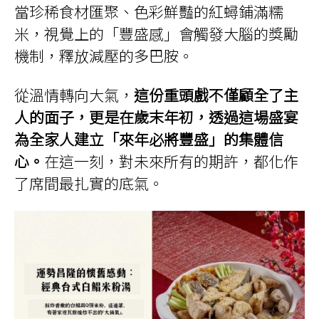
當珍稀食材匯聚、色彩鮮豔的紅蟳鋪滿糯
米，視覺上的「豐盛感」會觸發大腦的獎勵
機制，釋放減壓的多巴胺。
從溫情轉向大氣，
這份重頭戲不僅顧全了主
人的面子，更是在歲末年初，透過這場盛宴
為全家人建立「來年必將豐盛」的集體信
心。
在這一刻，對未來所有的期許，都化作
了席間最扎實的底氣。