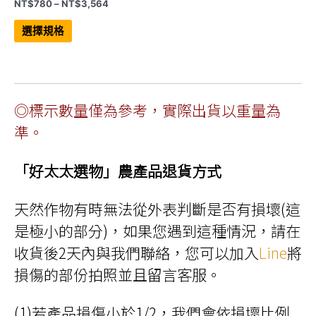
價
NT$
780
–
NT$
3,564
格
此
範
產
選擇規格
品
圍：
有
NT$780
多
到
種
NT$3,564
款
式。
可
◎標示數量僅為參考，實際出貨以重量為
在
產
品
準。
頁
面
選
「好太太選物」農產品退貨方式
擇
選
項
天然作物有時無法從外表判斷是否有損壞(這
是極小的部分)，如果您遇到這種情況，請在
收貨後2天內與我們聯絡，您可以加入
Line
將
損傷的部份拍照並且留言客服。
(1)若產品損傷小於1/2，我們會依損壞比例