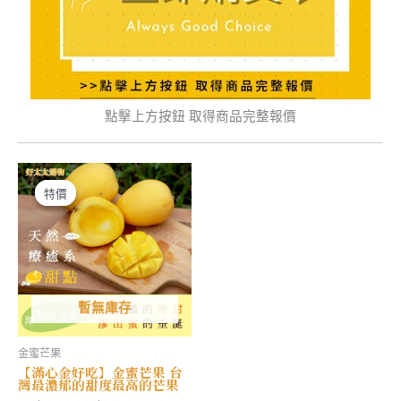
點擊上方按鈕 取得商品完整報價
特價
特價
暫無庫存
金蜜芒果
【滿心金好吃】金蜜芒果 台
灣最濃郁的甜度最高的芒果