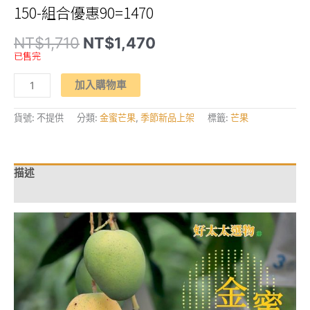
150-組合優惠90=1470
原
目
NT$
1,710
NT$
1,470
始
前
已售完
價
價
格：
格：
【滿
NT$1,710。
NT$1,470。
加入購物車
心
金
好
吃】
貨號:
不提供
分類:
金蜜芒果
,
季節新品上架
標籤:
芒果
金
蜜
芒
果
台
描述
灣
最
額外資訊
濃
郁
的
甜
度
最
高
的
芒
果
數
量