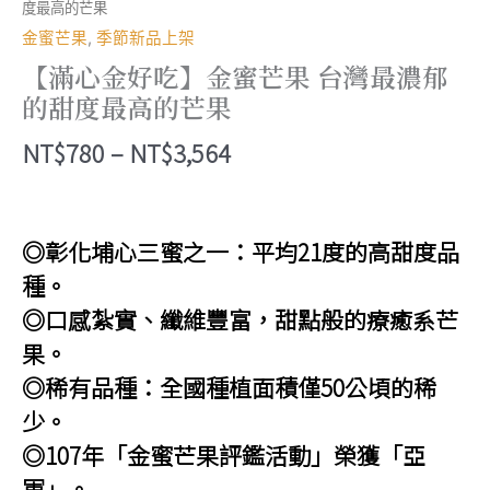
度最高的芒果
金蜜芒果
,
季節新品上架
【滿心金好吃】金蜜芒果 台灣最濃郁
的甜度最高的芒果
價
NT$
780
–
NT$
3,564
格
範
◎彰化埔心三蜜之一：平均21度的高甜度品
圍：
種。
NT$780
◎口感紮實、纖維豐富，甜點般的療癒系芒
到
果。
NT$3,564
◎稀有品種：全國種植面積僅50公頃的稀
少。
◎107年「金蜜芒果評鑑活動」榮獲「亞
軍」。