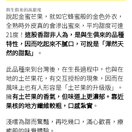
與生俱來的高甜度
說起金蜜芒果，就如它蜂蜜般的金色外衣，
全熟時外皮真的會滲出蜜來，平均甜度可達
21度！
這股香甜非人為，是與生俱來的品種
特性，因而吃起來不膩口，可說是「渾然天
然的甜點」
。
此品種來到台灣後，在生長過程中，也與在
地的土芒果花，有交互授粉的現象，因而在
風味上也有人形容是「土芒果的升級版」。
擁
有土芒果的香氣，但味道上更濃郁。靠近
果核的地方纖維較粗，口感紮實
。
淺嚐為甜而驚豔，再吃幾口，滿心歡喜，療
癒般的味覺體驗。