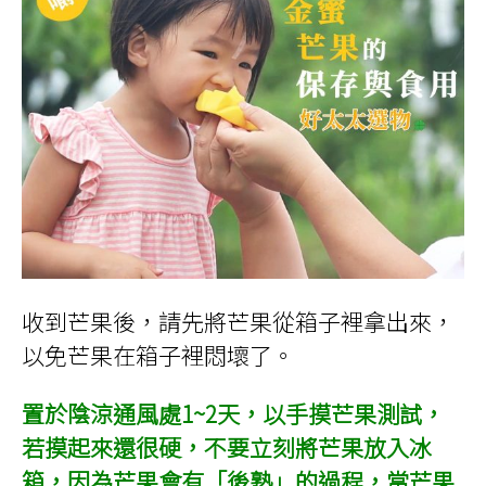
收到芒果後，請先將芒果從箱子裡拿出來，
以免芒果在箱子裡悶壞了。
置於陰涼通風處1~2天，以手摸芒果測試，
若摸起來還很硬，不要立刻將芒果放入冰
箱，因為芒果會有「後熟」的過程，當芒果