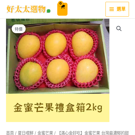
跳
至
選單
主
要
內
容
特價
首頁
/
夏日嚐鮮
/
金蜜芒果
/ 【滿心金好吃】金蜜芒果 台灣最濃郁的甜