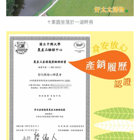
↑果園坐落於一湖畔旁