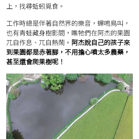
上，找尋蚯蚓覓食。
工作時總是伴著自然界的樂音，蟬鳴鳥叫，
也有青蛙藏身樹影間，瞧牠們在阿杰的果園
兀自作息、兀自熱鬧。
阿杰說自己的孩子來
到果園都是赤著腳，不用擔心噴太多農藥，
甚至還會爬果樹呢！