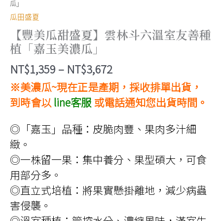
瓜」
瓜田盛夏
【豐美瓜甜盛夏】雲林斗六溫室友善種
植「嘉玉美濃瓜」
價
NT$
1,359
–
NT$
3,672
格
※美濃瓜~現在正是產期，採收排單出貨，
範
到時會以
line客服
或電話通知您出貨時間。
圍：
◎「嘉玉」品種：皮脆肉豐、果肉多汁細
NT$1,359
緻。
到
◎一株留一果：集中養分、果型碩大，可食
NT$3,672
用部分多。
◎直立式培植：將果實懸掛離地，減少病蟲
害侵襲。
◎溫室種植：管控水分、濃縮風味，滿室生