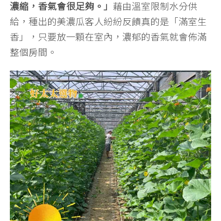
濃縮，香氣會很足夠。」
藉由溫室限制水分供
給，種出的美濃瓜客人紛紛反饋真的是「滿室生
香」，只要放一顆在室內，濃郁的香氣就會佈滿
整個房間。