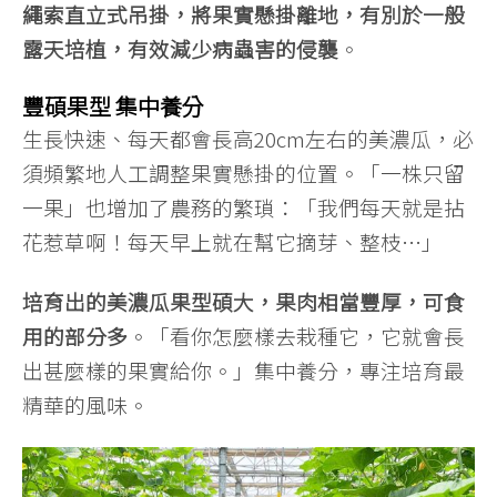
繩索直立式吊掛，將果實懸掛離地，有別於一般
露天培植，有效減少病蟲害的侵襲
。
豐碩果型 集中養分
生長快速、每天都會長高20cm左右的美濃瓜，必
須頻繁地人工調整果實懸掛的位置。「一株只留
一果」也增加了農務的繁瑣：「我們每天就是拈
花惹草啊！每天早上就在幫它摘芽、整枝…」
培育出的美濃瓜果型碩大，果肉相當豐厚，可食
用的部分多
。「看你怎麼樣去栽種它，它就會長
出甚麼樣的果實給你。」集中養分，專注培育最
精華的風味。