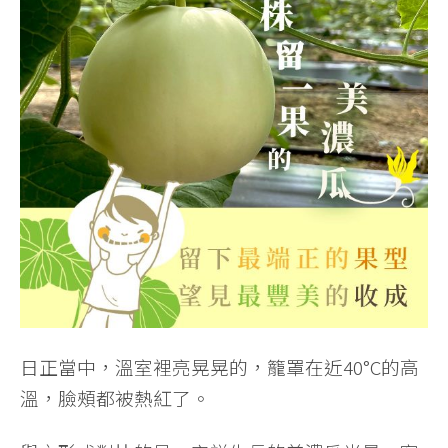
瓜」
數
量
日正當中，溫室裡亮晃晃的，籠罩在近40°C的高
溫，臉頰都被熱紅了。