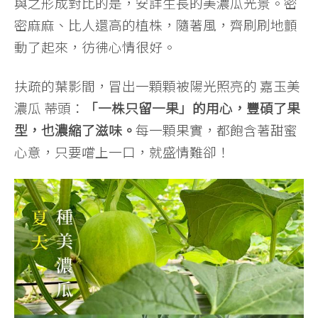
與之形成對比的是，安詳生長的美濃瓜光景。密
密麻麻、比人還高的植株，隨著風，齊刷刷地顫
動了起來，彷彿心情很好。
扶疏的葉影間，冒出一顆顆被陽光照亮的 嘉玉美
濃瓜 蒂頭：
「一株只留一果」的用心，豐碩了果
型，也濃縮了滋味。
每一顆果實，都飽含著甜蜜
心意，只要嚐上一口，就盛情難卻！