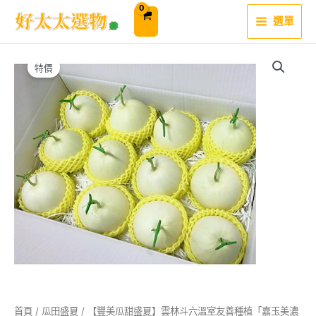
跳
至
選單
主
要
內
容
特價
首頁
/
瓜田盛夏
/ 【豐美瓜甜盛夏】雲林斗六溫室友善種植「嘉玉美濃