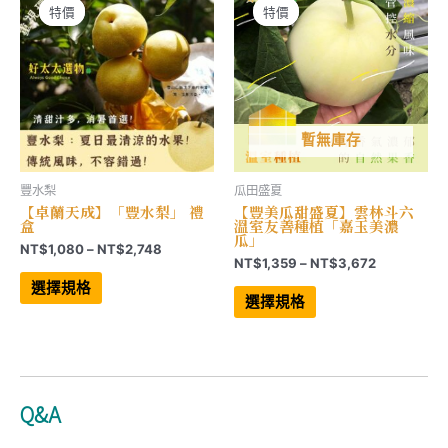
特價
特價
特價
特價
暫無庫存
豐水梨
瓜田盛夏
【卓蘭天成】「豐水梨」 禮
【豐美瓜甜盛夏】雲林斗六
盒
溫室友善種植「嘉玉美濃
瓜」
價
NT$
1,080
–
NT$
2,748
價
NT$
1,359
–
NT$
3,672
格
此
格
範
產
此
選擇規格
範
品
產
圍：
選擇規格
有
品
圍：
NT$1,080
多
有
NT$1,359
到
種
多
到
NT$2,748
款
種
NT$3,672
式。
款
可
式。
在
可
Q&A
產
在
品
產
頁
品