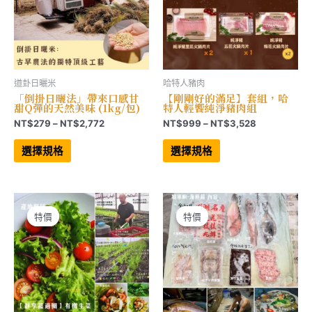
道卦日曬米
哈特人豬肉
「倒掛日曬法」帶來口感甘
【剛剛好的滿足】套組，哈
甜Q彈的天然美味 (1kg/包)
特人輕饗純淨豬肉組
價
價
NT$
279
–
NT$
2,772
NT$
999
–
NT$
3,528
格
格
此
此
範
範
產
產
選擇規格
選擇規格
品
品
圍：
圍：
有
有
NT$279
NT$999
多
多
到
到
種
種
NT$2,772
NT$3,528
款
款
式。
式。
可
可
特價
特價
特價
特價
在
在
產
產
品
品
頁
頁
面
面
選
選
擇
擇
選
選
項
項