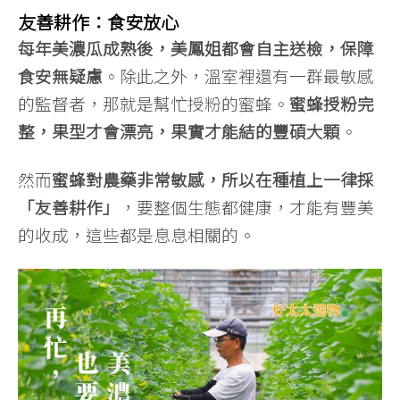
友善耕作：食安放心
每年美濃瓜成熟後，美鳳姐都會自主送檢，保障
食安無疑慮
。除此之外，溫室裡還有一群最敏感
的監督者，那就是幫忙授粉的蜜蜂。
蜜蜂授粉完
整，果型才會漂亮，果實才能結的豐碩大顆
。
然而
蜜蜂對農藥非常敏感，所以在種植上一律採
「友善耕作」
，要整個生態都健康，才能有豐美
的收成，這些都是息息相關的。