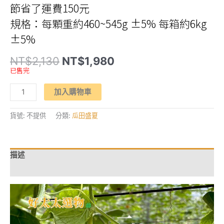
節省了運費150元
規格：每顆重約460~545g ±5% 每箱約6kg
±5%
原
目
NT$
2,130
NT$
1,980
始
前
已售完
價
價
格：
格：
【豐
NT$2,130。
NT$1,980。
加入購物車
美
瓜
甜
盛
貨號:
不提供
分類:
瓜田盛夏
夏】
雲
林
斗
六
描述
溫
室
額外資訊
友
善
種
植
「嘉
玉
美
濃