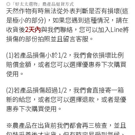
面
頁
◎「好太太選物」農產品退貨方式
選
面
天然作物有時無法從外表判斷是否有損壞(這
擇
選
選
擇
是極小的部分)，如果您遇到這種情況，請在
項
選
項
收貨後
2天內
與我們聯絡，您可以加入Line將
損傷的部份拍照並且留言客服。
(1)若產品損傷小於1/2，我們會依損壞比例
賠償金額，或者您可以選擇優惠券下次購買
使用。
(2)若產品損傷超過1/2，我們會直接寄一箱
新的給您，或者您可以選擇退款，或者是優
惠券下次購買使用。
※農產品在出貨前我們都會再三檢查，並且
包裝妥善後才出貨，但有時容易受到氣候、