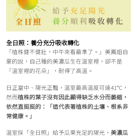
全日照：養分充分吸收轉化
「植株健不健壯，中午來看最準了。」美鳳姐自
豪的說，自己種的美濃瓜生在溫室裡，卻不是
「溫室裡的花朵」，耐得了高溫。
日正當中、陽光正豔，溫室最高溫度可達41°C，
然而
植株的葉子沒有因此顯得缺乏水分而萎縮，
依然直挺挺的：「這代表著植株的土壤、根系非
常健康。」
溫室採「全日照」給予瓜果充足的陽光，
美濃瓜