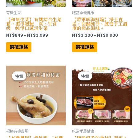
有機生菜
吃當季最健康
【和氣生菜】有機綜合生菜
【將軍嶼海鮮箱】淨土直
箱，潔淨體驗「真・生食
送，回歸純淨、感受手工溫
級」純淨口感活生菜
度的極品海味。
價
價
NT$
849
–
NT$
3,999
NT$
3,300
–
NT$
9,900
格
格
此
此
範
範
產
產
選擇規格
選擇規格
品
品
圍：
圍：
有
有
NT$849
NT$3,30
多
多
到
到
種
種
NT$3,999
NT$9,90
款
款
式。
式。
可
可
特價
特價
特價
特價
在
在
產
產
品
品
頁
頁
面
面
選
選
擇
擇
選
選
項
項
楊梅有機農場
吃當季最健康
【有機農場】超鮮甜-「有機
【極致溫柔的款待】套組，