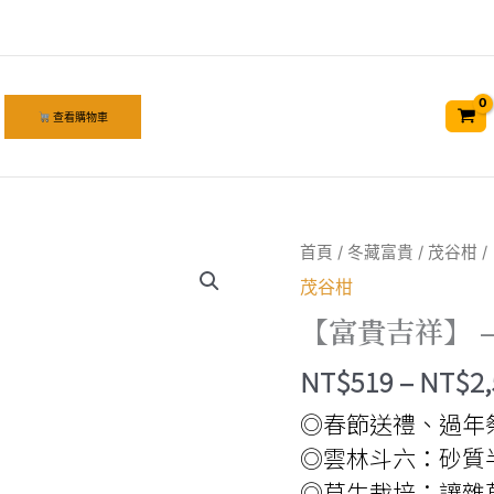
查看購物車
首頁
/
冬藏富貴
/
茂谷柑
/
茂谷柑
【富貴吉祥】 –
NT$
519
–
NT$
2
◎春節送禮、過年
◎雲林斗六：砂質
◎草生栽培：讓雜