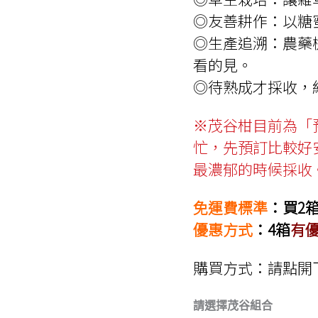
◎友善耕作：以糖
◎生產追溯：農藥檢
看的見。
◎待熟成才採收，
※茂谷柑目前為「
忙，先預訂比較好
最濃郁的時候採收
免運費標準
：買2
優惠方式
：4箱
有優
購買方式：請點開
請選擇茂谷組合