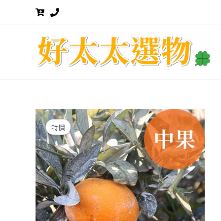
跳
至
主
要
內
容
特價