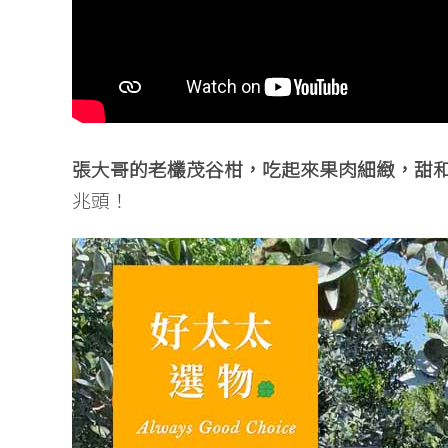
張大哥的老欉茂谷柑，吃起來果肉細緻，甜
兆頭！