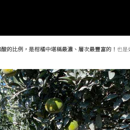
和酸的比例，是柑橘中堪稱最濃、層次最豐富的！
也是