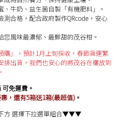
圍：
蜜、牛奶、益生菌自製「有機肥料」。
NT$519
測合格，配合政府製作QRcode，安心
到
NT$2,595
給您風味最濃郁、最鮮甜的茂谷柑。
預購」，預計1月上旬採收，春節貨運繁
安排出貨，我們也安心的將茂谷在欉放到
。
箱 可免運費。
惠，還有5箱送1箱(最超值)
。
下方 選擇下拉選單組合▼▼▼