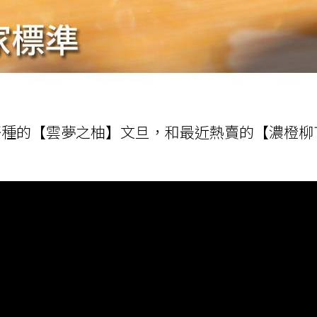
哥種的【雲夢之柚】文旦，和最近熱賣的【濃橙柳