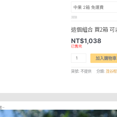
清除
這個組合 買2箱 可
NT$
1,038
已售完
【富
加入購物車
貴
吉
祥】
貨號:
不提供
分類:
茂谷柑
–
雲
林
斗
六
茂
谷
柑
(中
意~
果)
數