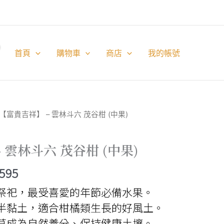
首頁
購物車
商店
我的帳號
 【富貴吉祥】 – 雲林斗六 茂谷柑 (中果)
 雲林斗六 茂谷柑 (中果)
價
,595
格
祭祀，最受喜愛的年節必備水果。
範
半黏土，適合柑橘類生長的好風土。
草成為自然養分、保持健康土壤。