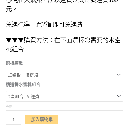
NT$4,296
元。
免運標準：買2箱 即可免運費
▼▼▼購買方法：在下面選擇您需要的水蜜
桃組合
選擇顆數
請選擇水蜜桃組合
清除
摩
加入購物車
天
嶺/
東