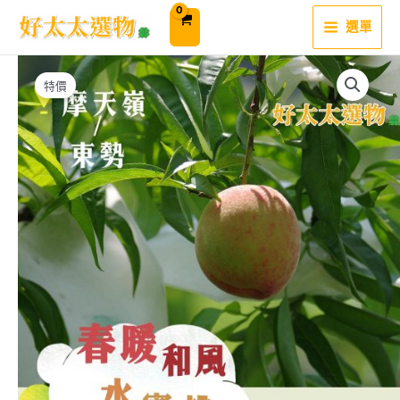
跳
至
選單
主
要
內
容
特價