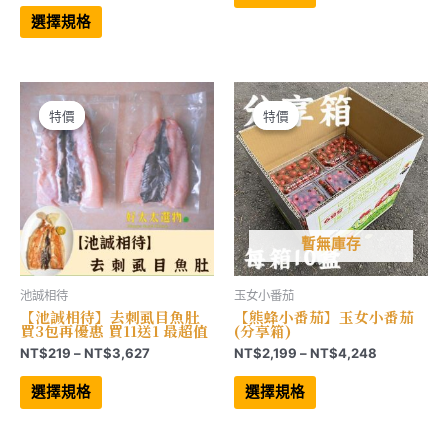
品
圍：
此
有
範
產
NT$129
選擇規格
多
品
圍：
到
種
有
NT$540
NT$459
款
多
到
式。
種
NT$1,800
可
款
在
式。
產
可
特價
特價
特價
特價
品
在
頁
產
面
品
選
頁
擇
面
選
選
項
擇
選
項
暫無庫存
池誠相待
玉女小番茄
【池誠相待】去刺虱目魚肚
【熊蜂小番茄】玉女小番茄
買3包再優惠 買11送1 最超值
(分享箱)
價
價
NT$
219
–
NT$
3,627
NT$
2,199
–
NT$
4,248
格
格
此
此
範
範
產
產
選擇規格
選擇規格
品
品
圍：
圍：
有
有
NT$219
NT$2,199
多
多
到
到
種
種