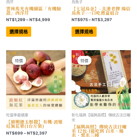
西芹
烏魚子
雲林馬光有機園區「有機驗
【七冠烏金】- 北港老牌 揚信
證」西洋芹
烏魚子-一口吃禮盒組合
價
價
NT$
1,299
–
NT$
4,999
NT$
975
–
NT$
3,297
格
格
此
此
範
範
產
產
選擇規格
選擇規格
品
品
圍：
圍：
有
有
NT$1,299
NT$975
多
多
到
到
種
種
NT$4,999
NT$3,297
款
款
式。
式。
可
可
特價
特價
特價
特價
在
在
產
產
品
品
頁
頁
面
面
選
選
擇
擇
選
選
項
項
吃當季最健康
彰化福興【福興高照】傳統古法日曬
米
【細嫩德玉鮮馥】有機-波姬
紅無花果(1台斤裝)
【福興高照】傳統古法日曬
米 12包-1箱吃到 白米、糙
價
NT$
699
–
NT$
2,397
米、黑米三種