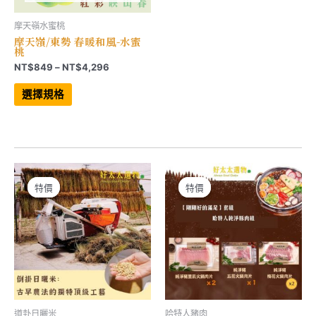
摩天嶺水蜜桃
摩天嶺/東勢 春暖和風-水蜜
桃
價
NT$
849
–
NT$
4,296
格
此
範
產
選擇規格
品
圍：
有
NT$849
多
到
種
NT$4,296
款
式。
可
在
產
特價
特價
特價
特價
品
頁
面
選
擇
選
項
道卦日曬米
哈特人豬肉