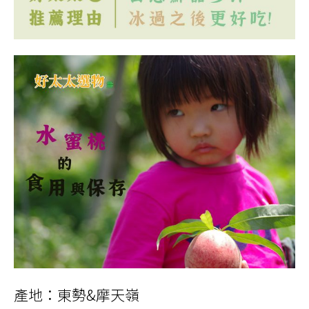
產地：東勢&摩天嶺