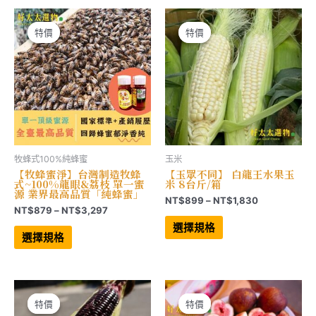
種
種
NT$4,950
NT$4,028
款
款
式。
式。
可
可
特價
特價
特價
特價
在
在
產
產
品
品
頁
頁
面
面
選
選
擇
擇
選
選
項
項
牧蜂式100%純蜂蜜
玉米
【牧蜂蜜淨】台灣制造牧蜂
【玉眾不同】 白龍王水果玉
式~100%龍眼&荔枝 單一蜜
米 8台斤/箱
源 業界最高品質「純蜂蜜」
價
NT$
899
–
NT$
1,830
價
NT$
879
–
NT$
3,297
格
此
格
範
此
產
選擇規格
範
產
品
圍：
選擇規格
品
有
圍：
NT$899
有
多
NT$879
到
多
種
到
NT$1,830
種
款
NT$3,297
款
式。
式。
可
可
在
特價
特價
特價
特價
在
產