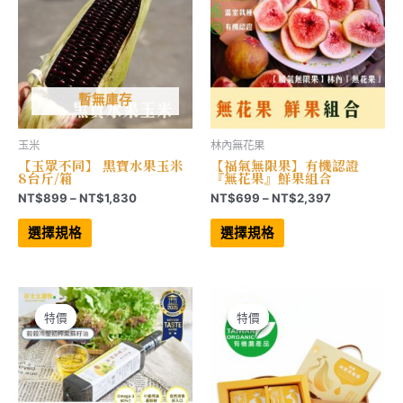
產
品
品
頁
頁
面
面
選
選
擇
擇
選
選
項
項
暫無庫存
玉米
林內無花果
【玉眾不同】 黑寶水果玉米
【福氣無限果】有機認證
8台斤/箱
『無花果』鮮果組合
價
價
NT$
899
–
NT$
1,830
NT$
699
–
NT$
2,397
格
格
此
此
範
範
產
產
選擇規格
選擇規格
品
品
圍：
圍：
有
有
NT$899
NT$699
多
多
到
到
種
種
NT$1,830
NT$2,397
款
款
式。
式。
可
可
特價
特價
特價
特價
在
在
產
產
品
品
頁
頁
面
面
選
選