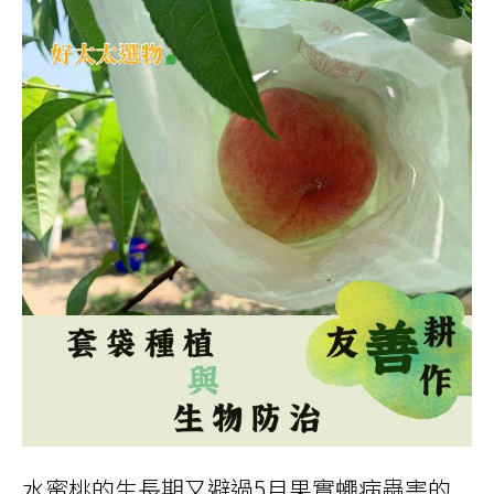
水蜜桃的生長期又避過5月果實蠅病蟲害的