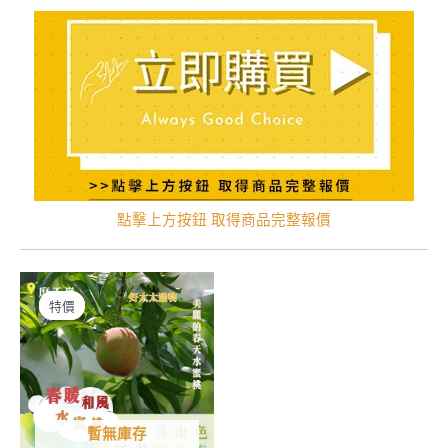
點擊上方按鈕 取得商品完整報價
特價
特價
暫無庫存