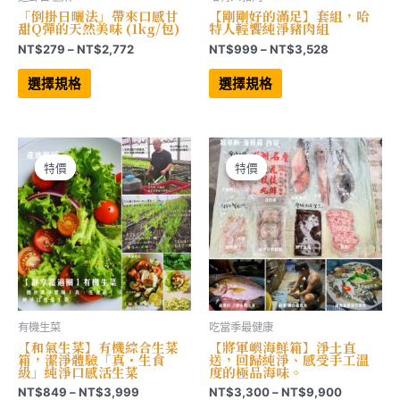
「倒掛日曬法」帶來口感甘
【剛剛好的滿足】套組，哈
甜Q彈的天然美味 (1kg/包)
特人輕饗純淨豬肉組
價
價
NT$
279
–
NT$
2,772
NT$
999
–
NT$
3,528
格
格
此
此
範
範
產
產
選擇規格
選擇規格
品
品
圍：
圍：
有
有
NT$279
NT$999
多
多
到
到
種
種
NT$2,772
NT$3,528
款
款
式。
式。
可
可
特價
特價
特價
特價
在
在
產
產
品
品
頁
頁
面
面
選
選
擇
擇
選
選
項
項
有機生菜
吃當季最健康
【和氣生菜】有機綜合生菜
【將軍嶼海鮮箱】淨土直
箱，潔淨體驗「真・生食
送，回歸純淨、感受手工溫
級」純淨口感活生菜
度的極品海味。
價
價
NT$
849
–
NT$
3,999
NT$
3,300
–
NT$
9,900