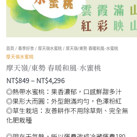
首頁
/
春季好食
/
摩天嶺水蜜桃
/ 摩天嶺/東勢 春暖和風-水蜜桃
摩天嶺水蜜桃
摩天嶺/東勢 春暖和風-水蜜桃
價
NT$
849
–
NT$
4,296
格
◎熱帶水蜜桃：果香濃郁，口感鮮甜多汁
範
◎果形大而圓：外型飽滿均勻，色澤粉紅
圍：
◎草生栽培：友善耕作不用除草劑、完全無
NT$849
化肥栽種
到
◎現在天氣熱，所以運費改成冷藏運費180