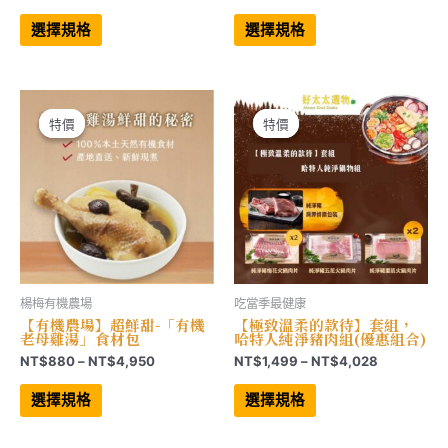
格
格
此
此
範
範
產
產
選擇規格
選擇規格
品
品
圍：
圍：
有
有
NT$849
NT$3,30
多
多
到
到
種
種
NT$3,999
NT$9,90
款
款
式。
式。
可
可
特價
特價
特價
特價
在
在
產
產
品
品
頁
頁
面
面
選
選
擇
擇
選
選
項
項
楊梅有機農場
吃當季最健康
【有機農場】超鮮甜-「有機
【極致溫柔的款待】套組，
老母雞湯」食材包
哈特人純淨豬肉組(優惠組合)
價
價
NT$
880
–
NT$
4,950
NT$
1,499
–
NT$
4,028
格
格
此
此
範
範
產
產
選擇規格
選擇規格
品
品
圍：
圍：
有
有
NT$880
NT$1,499
多
多
到
到