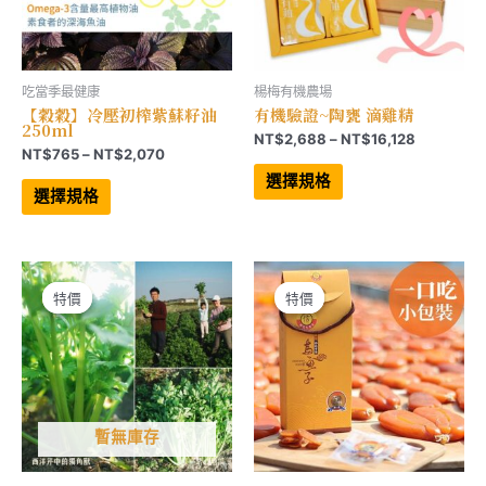
擇
擇
選
選
項
項
吃當季最健康
楊梅有機農場
【穀穀】冷壓初榨紫蘇籽油
有機驗證~陶甕 滴雞精
250ml
價
NT$
2,688
–
NT$
16,128
價
NT$
765
–
NT$
2,070
格
此
格
範
此
產
選擇規格
範
產
品
圍：
選擇規格
品
有
圍：
NT$2,68
有
多
NT$765
到
多
種
到
NT$16,12
種
款
NT$2,070
款
式。
式。
可
可
在
特價
特價
特價
特價
在
產
產
品
品
頁
頁
面
面
選
選
擇
擇
選
選
項
項
暫無庫存