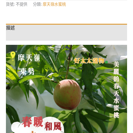
勢
貨號:
不提供
分類:
摩天嶺水蜜桃
春
暖
和
風-
水
描述
蜜
桃
額外資訊
數
量