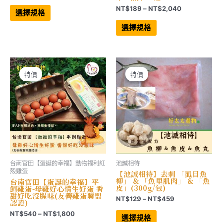
格
此
價
NT$
189
–
NT$
2,040
範
產
選擇規格
格
品
圍：
此
有
範
產
NT$699
選擇規格
多
品
圍：
到
種
有
NT$189
NT$2,397
款
多
到
式。
種
NT$2,040
可
款
在
式。
產
可
特價
特價
特價
特價
品
在
頁
產
面
品
選
頁
擇
面
選
選
項
擇
選
項
台南官田【蛋誕的幸福】動物福利紅
池誠相待
殼雞蛋
【池誠相待】去刺 「虱目魚
柳」 & 「魚里肌肉」 & 「魚
台南官田【蛋誕的幸福】平
皮」(300g/包)
飼雞蛋-母雞好心情生好蛋 香
甜好吃沒腥味(友善雞蛋聯盟
價
NT$
129
–
NT$
459
認證)
格
此
價
NT$
540
–
NT$
1,800
範
產
選擇規格
格