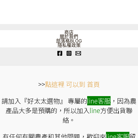
NT$3,627
NT$4,248
款
款
式。
式。
可
可
在
在
產
產
品
品
頁
頁
商店
面
面
關於我們
選
選
部落格BLOG
擇
擇
隱私權政策
選
選
項
項
>>
點這裡 可以到 首頁
請加入『好太太選物』 專屬的
line
客服
，因為農
產品大多是預購的，所以加入
line
方便出貨聯
絡。
有任何有關農產和其他問題，歡迎來
line
客服
留