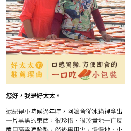
您好，我是好太太。
還記得小時候過年時，阿嬤會從冰箱裡拿出
一片黑黑的東西，很珍惜、很珍貴地一直反
覆用高粱酒醃製，然後再用火，慢慢地、小