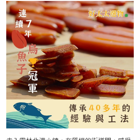
兩
半
禮
盒、
八
兩
禮
盒)
數
量