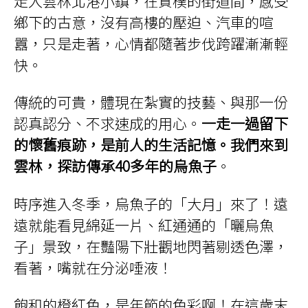
走入雲林北港小鎮，在質樸的街道間，感受
鄉下的古意，沒有高樓的壓迫、汽車的喧
囂，只是走著，心情都隨著步伐跨躍漸漸輕
快。
傳統的可貴，體現在紮實的技藝、與那一份
認真認分、不求速成的用心。
一走一過留下
的懷舊痕跡，是前人的生活記憶。我們來到
雲林，探訪傳承40多年的烏魚子
。
時序進入冬季，烏魚子的「大月」來了！遠
遠就能看見綿延一片、紅通通的「曬烏魚
子」景致，在豔陽下壯觀地閃著剔透色澤，
看著，嘴就在分泌唾液！
飽和的橙紅色，是年節的色彩啊！在這歲末