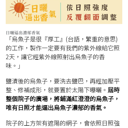
日曬逼出濃郁香氣
「烏魚子是很『厚工』(台語，繁重的意思)
的工作，製作一定要有我們的紫外線給它照
2天，讓它經紫外線照射出烏魚子的香
味。」
鹽漬後的烏魚子，要洗去鹽巴，再經加壓平
整、修補成形，就要置於太陽下曝曬。
屆時
整個院子的廣場，將鋪滿紅澄澄的烏魚子，
唯有日照才能逼出烏魚子濃郁的香氣。
院子的上方架有遮陽的網子，會依照日照強