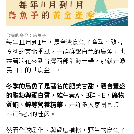
台灣的烏金：烏魚子
每年11月到1月，是台灣烏魚子產季，隨著
冷冽的東北季風，一群群銀白色的烏魚，也
乘著浪花來到台灣西部沿海一帶，那就是漁
民口中的「烏金」。
冬季的烏魚子是著名的肥美甘甜，蘊含豐盛
的脂類與蛋白質，維生素A、B群、E，礦物
質銅、鋅等營養精華
，是許多人家團圓桌上
不可缺少的佳餚。
然而全球暖化、與過度捕撈，野生的烏魚子