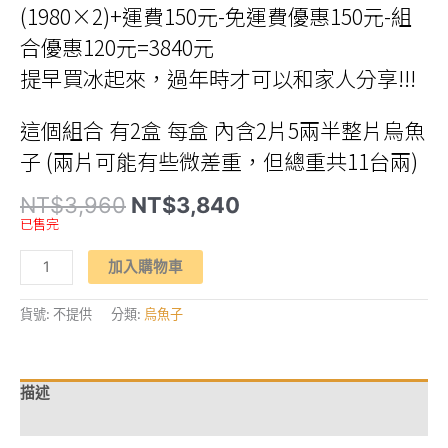
(1980×2)+運費150元-免運費優惠150元-組
合優惠120元=3840元
提早買冰起來，過年時才可以和家人分享!!!
這個組合 有2盒 每盒 內含2片5兩半整片烏魚
子 (兩片可能有些微差重，但總重共11台兩)
原
目
NT$
3,960
NT$
3,840
始
前
已售完
價
價
格：
格：
【七
NT$3,960。
NT$3,840。
加入購物車
冠
烏
金】
北
貨號:
不提供
分類:
烏魚子
港
老
牌
揚
信
描述
烏
魚
額外資訊
子
(五