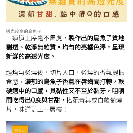
透光度高的烏魚子
一道道工序毫不馬虎，
製作出的烏魚子質地
剔透、乾淨無雜質。均勻的亮橘色澤，呈現
新鮮的高透光度。
經均勻炙燒後，切片入口，炙燒的香氣提振
食慾，
濃郁的烏魚子香氣在唇齒間打轉，軟
硬適中的口感，具黏性又不至於黏牙，咀嚼
間吃得出Q度與甘甜，
搭配青蒜或白蘿蔔薄
片，味道更上一層樓！