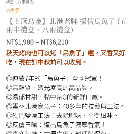
禮盒、八兩禮盒)
烏魚子
【七冠烏金】北港老牌 揚信烏魚子 (五
兩半禮盒、八兩禮盒)
價
NT$
1,980
–
NT$
6,210
格
秋天烤肉也可以烤「烏魚子」喔，又香又好
範
吃，現在訂中秋前可以收到。
圍：
◎連續7年的「烏魚子」全國冠軍！
NT$1,980
◎無雜質、透光度高的高品質。
到
◎濃郁甘甜、黏中帶Q的新鮮口感。
NT$6,210
◎雲林北港烏魚子：40多年的技藝與工法。
◎獨門鹽漬工法：去除腥味，平衡風味。
◎反覆日曬：逼出烏魚子濃厚香氣！
◎真空包裝：方便食用、料理與保存。