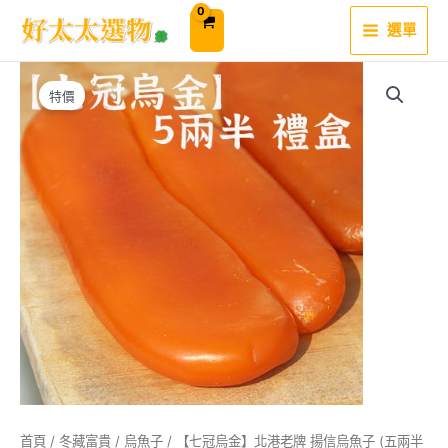
跳
至
選單
主
要
內
容
特價
首頁
/
冬藏富貴
/
烏魚子
/ 【七冠烏金】北港老牌 揚信烏魚子 (五兩半