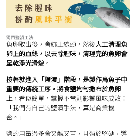
獨門鹽漬工法
魚卵取出後，會綁上線頭，然後
人工清理魚
卵上的血絲，以去除腥味，清理完的魚卵會
呈乾淨光滑貌
。
接著就進入「鹽漬」階段，是製作烏魚子中
重要的傳統工序。將食鹽均勻撒布於魚卵
上
，看似簡單，掌握不當則影響風味成敗：
「我們有自己的鹽漬手法，算是商業機
密。」
鹽的用量過多會又鹹又苦，且過於堅硬，導