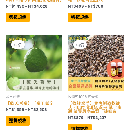
價
價
NT$
1,499
–
NT$
4,028
NT$
499
–
NT$
780
格
格
此
此
範
範
產
產
選擇規格
選擇規格
品
品
圍：
圍：
有
有
NT$1,499
NT$499
多
多
到
到
種
種
NT$4,028
NT$780
款
款
式。
式。
可
可
特價
特價
特價
特價
在
在
產
產
品
品
頁
頁
面
面
選
選
擇
擇
選
選
項
項
帝王芭樂
牧蜂式100%純蜂蜜
【歡天喜帝】「帝王芭樂」
【牧蜂蜜淨】台灣制造牧蜂
式~100%龍眼&荔枝 單一蜜
價
NT$
1,359
–
NT$
2,508
源 業界最高品質「純蜂蜜」
格
此
價
NT$
879
–
NT$
3,297
範
產
選擇規格
格
品
此
圍：
範
有
產
選擇規格
NT$1,359