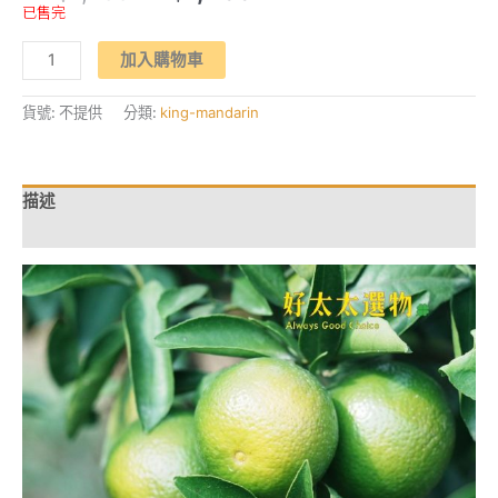
始
前
已售完
價
價
格：
格：
【清
NT$1,788。
NT$1,488。
加入購物車
芳
帝
王
柑】
貨號:
不提供
分類:
king-mandarin
斗
六
張
大
哥・
描述
減
法
額外資訊
栽
培
帝
王
柑，
青
黃
交
接
的
微
光，
是
時
間
許
諾