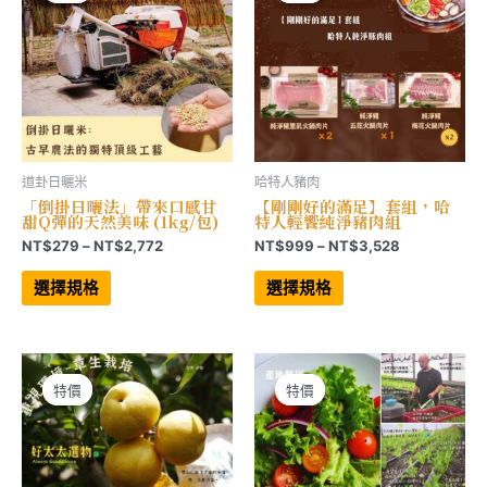
選
項
道卦日曬米
哈特人豬肉
「倒掛日曬法」帶來口感甘
【剛剛好的滿足】套組，哈
甜Q彈的天然美味 (1kg/包)
特人輕饗純淨豬肉組
價
價
NT$
279
–
NT$
2,772
NT$
999
–
NT$
3,528
格
格
此
此
範
範
產
產
選擇規格
選擇規格
品
品
圍：
圍：
有
有
NT$279
NT$999
多
多
到
到
種
種
NT$2,772
NT$3,528
款
款
式。
式。
可
可
特價
特價
特價
特價
在
在
產
產
品
品
頁
頁
面
面
選
選