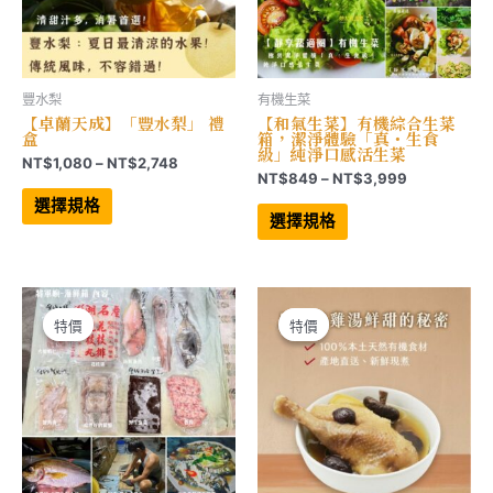
擇
擇
選
選
項
項
豐水梨
有機生菜
【卓蘭天成】「豐水梨」 禮
【和氣生菜】有機綜合生菜
盒
箱，潔淨體驗「真・生食
級」純淨口感活生菜
價
NT$
1,080
–
NT$
2,748
價
NT$
849
–
NT$
3,999
格
此
格
範
產
此
選擇規格
範
品
產
圍：
選擇規格
有
品
圍：
NT$1,080
多
有
NT$849
到
種
多
到
NT$2,748
款
種
NT$3,999
式。
款
可
式。
在
可
特價
特價
特價
特價
產
在
品
產
頁
品
面
頁
選
面
擇
選
選
擇
項
選
項