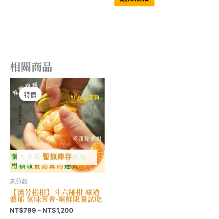
多
品
圍：
到
種
有
NT$879
NT$2,508
款
多
到
式。
種
NT$3,297
可
款
在
式。
產
可
品
在
頁
產
相關商品
面
品
選
頁
擇
面
選
選
項
擇
特價
特價
選
項
暫無庫存
未分類
【濃芳椪柑】斗六椪柑 味道
濃郁 氣味芳香-嚐鮮限量試吃
價
NT$
799
–
NT$
1,200
格