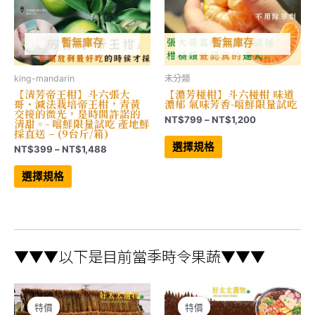
暫無庫存
暫無庫存
king-mandarin
未分類
【清芳帝王柑】斗六張大
【濃芳椪柑】斗六椪柑 味道
哥・減法栽培帝王柑，青黃
濃郁 氣味芳香-嚐鮮限量試吃
交接的微光，是時間許諾的
價
NT$
799
–
NT$
1,200
清甜。- 嚐鮮限量試吃 產地鮮
格
採直送 – (9台斤/箱)
此
範
產
選擇規格
價
NT$
399
–
NT$
1,488
品
圍：
格
此
有
NT$799
範
產
多
選擇規格
到
品
種
圍：
NT$1,200
有
款
NT$399
多
式。
到
種
可
NT$1,488
款
在
式。
產
可
品
▼▼▼以下是目前當季時令果蔬▼▼▼
在
頁
產
面
品
選
頁
擇
面
選
選
項
特價
特價
特價
特價
擇