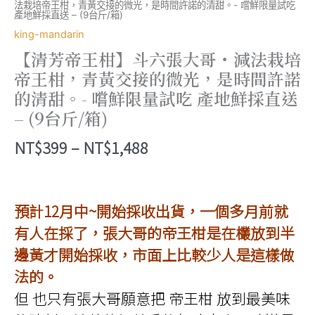
法栽培帝王柑，青黃交接的微光，是時間許諾的清甜。- 嚐鮮限量試吃
產地鮮採直送 – (9台斤/箱)
king-mandarin
【清芳帝王柑】斗六張大哥・減法栽培
帝王柑，青黃交接的微光，是時間許諾
的清甜。- 嚐鮮限量試吃 產地鮮採直送
– (9台斤/箱)
價
NT$
399
–
NT$
1,488
格
範
預計12月中~開始採收出貨，一個多月前就
圍：
有人在採了，張大哥的帝王柑是在欉放到半
NT$399
邊黃才開始採收，市面上比較少人是這樣做
到
法的。
NT$1,488
但 也只有張大哥願意把 帝王柑 放到最美味