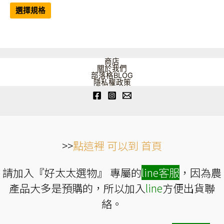
此
範
產
選擇規格
品
圍：
有
NT$799
多
到
種
NT$1,200
款
式。
可
商店
在
關於我們
產
部落格BLOG
品
隱私權政策
頁
面
選
擇
選
項
>>
點這裡 可以到 首頁
請加入『好太太選物』 專屬的
line
客服
，因為農
產品大多是預購的，所以加入
line
方便出貨聯
絡。