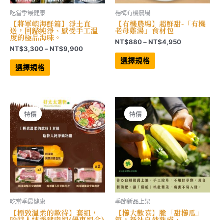
吃當季最健康
楊梅有機農場
【將軍嶼海鮮箱】淨土直
【有機農場】超鮮甜-「有機
送，回歸純淨、感受手工溫
老母雞湯」食材包
度的極品海味。
價
NT$
880
–
NT$
4,950
價
NT$
3,300
–
NT$
9,900
格
此
格
範
此
產
選擇規格
範
產
品
圍：
選擇規格
品
有
圍：
NT$880
有
多
NT$3,300
到
多
種
到
NT$4,950
種
款
NT$9,900
款
式。
式。
可
可
在
特價
特價
特價
特價
在
產
產
品
品
頁
頁
面
面
選
選
擇
擇
選
選
項
項
吃當季最健康
季節新品上架
【極致溫柔的款待】套組，
【櫛大歡喜】脆「甜櫛瓜」
哈特人純淨豬肉組(優惠組合)
箱，新社自然熟成．