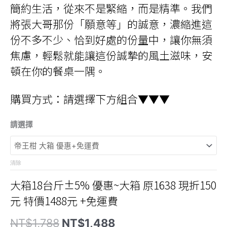
簡約生活，從來不是緊縮，而是精準。我們
將張大哥那份「願意等」的誠意，濃縮進這
份不多不少、恰到好處的份量中，讓你無須
焦慮，輕鬆就能讓這份誠摯的風土滋味，安
頓在你的餐桌一隅。
購買方式：請選擇下方組合▼▼▼
請選擇
清除
大箱18台斤±5% 優惠~大箱 原1638 現折150
元 特價1488元 +免運費
原
目
NT$
1,788
NT$
1,488