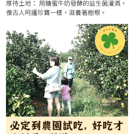
厚待土地： 用糖蜜牛奶發酵的益生菌灌溉，
像古人呵護珍寶一樣，滋養著樹根。