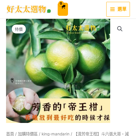
跳
至
選單
主
要
內
容
特價
首頁
/
加購特價區
/
king-mandarin
/ 【清芳帝王柑】斗六張大哥・減