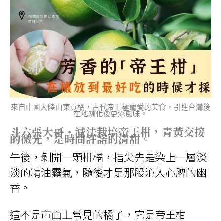
的
清
甜。-
嚐
鮮
限
量
試
吃
產
地
鮮
採
直
送
-
來自中國大陸山東貢橘，古代帝王極寵愛的美食，引進台灣後
(9
在地馴化後更添風味。
台
斤/
斗六張大哥・減法栽培帝王柑，青黃交接
箱)
的微光，是時間許諾的清甜。
數
量
午後，剝開一顆柑橘，指尖先是染上一層淡
淡的精油霧氣，隨後才是那股沁入心脾的幽
香。
這不是市面上常見的橘子，它是帝王柑