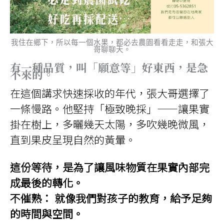
我住在鄉下，所以每一個水果，都必去農園看看走走，和張大
哥聊聊天。
有一種品質，叫「願意等」好東西，是急
不來的。
在這個講求快速採收的年代，張大哥選擇了
一條慢路。他堅持「極致晚採」——讓果實
掛在樹上，多曬幾天太陽，多吹幾晚微風，
直到果皮呈現自然的黃暈。
這份等待，是為了讓風味物質在果實內部完
成最後的轉化。
不催熟： 就像我們對孩子的教育，給予足夠
的時間與空間。