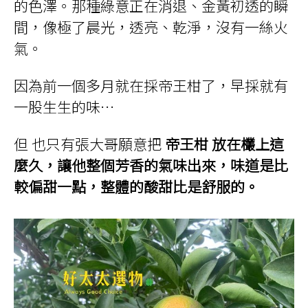
的色澤。那種綠意正在消退、金黃初透的瞬
間，像極了晨光，透亮、乾淨，沒有一絲火
氣。
因為前一個多月就在採帝王柑了，早採就有
一股生生的味…
但 也只有張大哥願意把
帝王柑 放在欉上這
麼久，讓他整個芳香的氣味出來，味道是比
較偏甜一點，整體的酸甜比是舒服的。