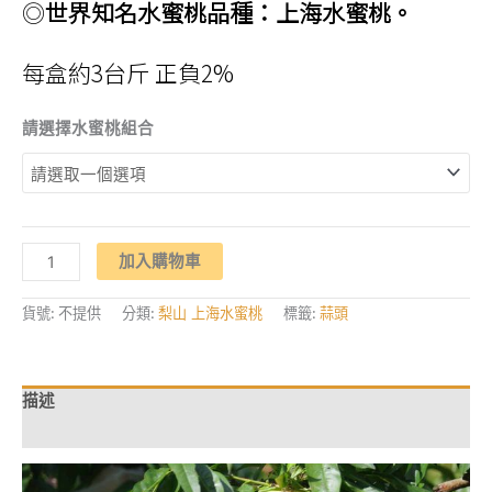
◎
世界知名水蜜桃品種：上海水蜜桃。
每盒約3台斤 正負2%
請選擇水蜜桃組合
梨
加入購物車
山
【桃
醉
梨
貨號:
不提供
分類:
梨山 上海水蜜桃
標籤:
蒜頭
山】
上
海
水
蜜
描述
桃
數
額外資訊
量