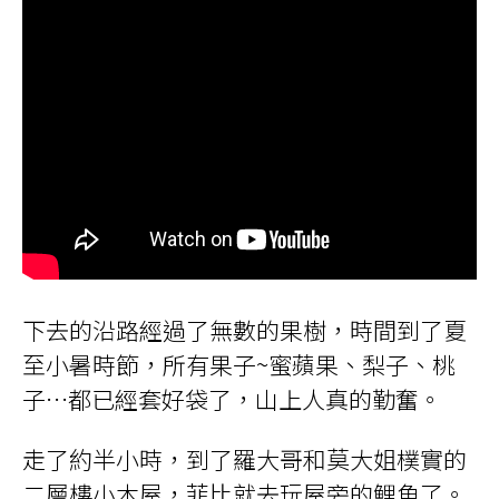
下去的沿路經過了無數的果樹，時間到了夏
至小暑時節，所有果子~蜜蘋果、梨子、桃
子…都已經套好袋了，山上人真的勤奮。
走了約半小時，到了羅大哥和莫大姐樸實的
二層樓小木屋，菲比就去玩屋旁的鯉魚了。