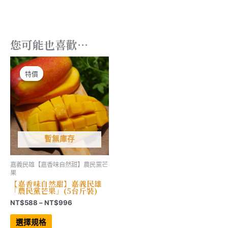
種
NT$4,437
款
式。
可
在
產
您可能也喜歡…
品
頁
面
選
擇
特價
特價
選
項
暫無庫存
嘉義民雄【嘉香味自然甜】農民黨芒
果
【嘉香味自然甜】嘉義民雄
「農民黨芒果」(5台斤裝)
價
NT$
588
–
NT$
996
格
此
範
產
選擇規格
品
圍：