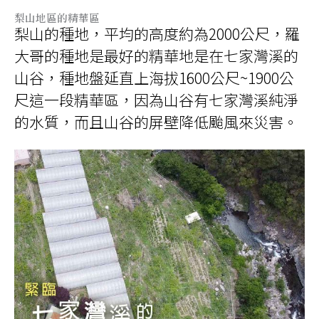
梨山地區的精華區
梨山的種地，平均的高度約為
2000
公尺，羅
大哥的種地是最好的精華地是在七家灣溪的
山谷，種地盤延直上海拔
1600
公尺
~1900
公
尺這一段精華區，因為山谷有七家灣溪純淨
的水質，而且山谷的屏壁降低颱風來災害。