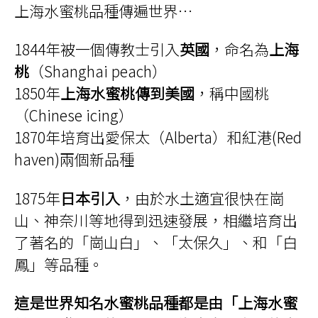
上海水蜜桃品種傳遍世界…
1844年被一個傳教士引入
英國
，命名為
上海
桃
（Shanghai peach）
1850年
上海水蜜桃傳到美國
，稱中國桃
（Chinese icing）
1870年培育出愛保太（Alberta）和紅港(Red
haven)兩個新品種
1875年
日本引入
，由於水土適宜很快在崗
山、神奈川等地得到迅速發展，相繼培育出
了著名的「崗山白」、「太保久」、和「白
鳳」等品種。
這是世界知名水蜜桃品種都是由「上海水蜜