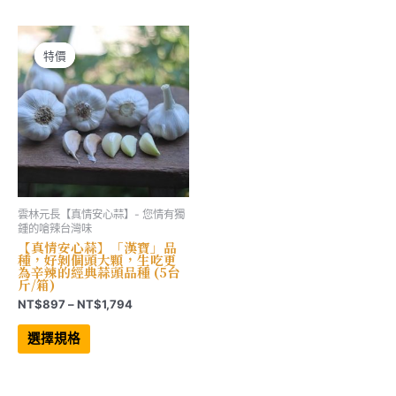
種
多
到
NT$1,794
款
種
NT$1,578
式。
款
可
式。
在
可
特價
特價
產
在
品
產
頁
品
面
頁
選
面
擇
選
選
擇
項
選
項
雲林元長【真情安心蒜】- 您情有獨
鍾的嗆辣台灣味
【真情安心蒜】「漢寶」品
種，好剝個頭大顆，生吃更
為辛辣的經典蒜頭品種 (5台
斤/箱)
價
NT$
897
–
NT$
1,794
格
此
範
產
選擇規格
品
圍：
有
NT$897
多
到
種
NT$1,794