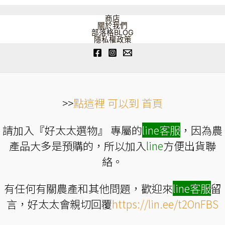
款
式。
可
商店
在
關於我們
產
部落格BLOG
品
隱私權政策
頁
面
選
擇
選
項
>>
點這裡 可以到 首頁
請加入『好太太選物』 專屬的
line
客服
，因為農
產品大多是預購的，所以加入
line
方便出貨聯
絡。
有任何有關農產和其他問題，歡迎來
line
客服
留
言，好太太會親切回覆
https://lin.ee/t2OnFBS