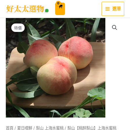
跳
至
選單
主
要
內
容
特價
首頁
/
夏日嚐鮮
/
梨山 上海水蜜桃
/ 梨山【桃醉梨山】上海水蜜桃