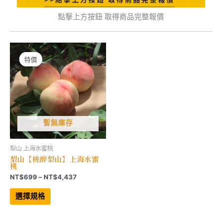
點擊上方按鈕 取得商品完整報價
特價
特價
暫無庫存
梨山 上海水蜜桃
梨山【桃醉梨山】上海水蜜
桃
價
NT$
699
–
NT$
4,437
格
此
範
產
選擇規格
品
圍：
有
NT$699
多
到