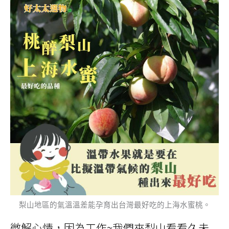
梨山地區的氣溫溫差能孕育出台灣最好吃的上海水蜜桃。
微解心情，因為工作~我們來梨山看看久未