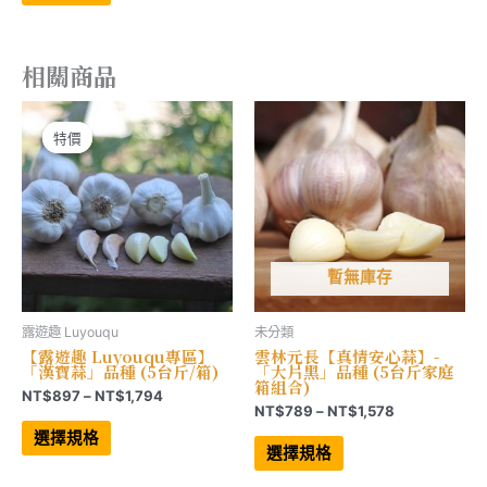
有
NT$588
多
到
種
NT$996
款
相關商品
式。
可
在
產
品
特價
特價
頁
面
選
擇
選
項
暫無庫存
露遊趣 Luyouqu
未分類
【露遊趣 Luyouqu專區】
雲林元長【真情安心蒜】-
「漢寶蒜」品種 (5台斤/箱)
「大片黑」品種 (5台斤家庭
箱組合)
價
NT$
897
–
NT$
1,794
價
NT$
789
–
NT$
1,578
格
此
格
範
產
此
選擇規格
範
品
產
圍：
選擇規格
有
品
圍：
NT$897
多
有
NT$789
到