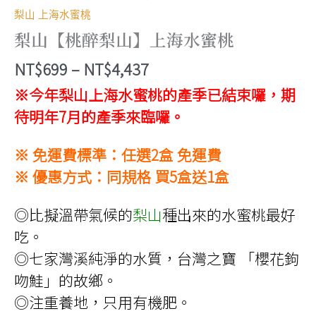
梨山 上海水蜜桃
梨山【桃醉梨山】上海水蜜桃
價
NT$
699
–
NT$
4,437
格
※今年梨山上海水蜜桃的產季已結束囉，期
範
待明年7月的產季來臨囉。
圍：
※ 免運費標準：任選2盒 免運費
NT$699
※ 優惠方式：同規格 買5盒送1盒
到
NT$4,437
◎比擬溫帶氣候的
梨山
種出來的水蜜桃最好
吃。
◎七家灣溪純淨的水質，台灣之寶 「櫻花鉤
吻鮭」的故鄉。
◎注重養地，只用有機肥。