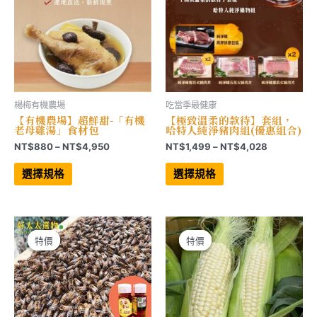
品
品
頁
頁
面
面
選
選
擇
擇
選
選
項
項
楊梅有機農場
吃當季最健康
【有機農場】超鮮甜-「有機
【極致溫柔的款待】套組，
老母雞湯」食材包
哈特人純淨豬肉組(優惠組合)
價
價
NT$
880
–
NT$
4,950
NT$
1,499
–
NT$
4,028
格
格
此
此
範
範
產
產
選擇規格
選擇規格
品
品
圍：
圍：
有
有
NT$880
NT$1,499
多
多
到
到
種
種
NT$4,950
NT$4,028
款
款
式。
式。
可
可
特價
特價
特價
特價
在
在
產
產
品
品
頁
頁
面
面
選
選
擇
擇