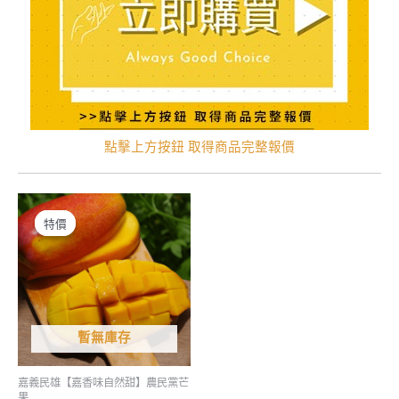
點擊上方按鈕 取得商品完整報價
特價
特價
暫無庫存
嘉義民雄【嘉香味自然甜】農民黨芒
果