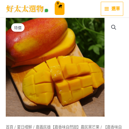
跳
至
選單
主
要
內
容
特價
首頁
/
夏日嚐鮮
/
嘉義民雄【嘉香味自然甜】農民黨芒果
/ 【嘉香味自