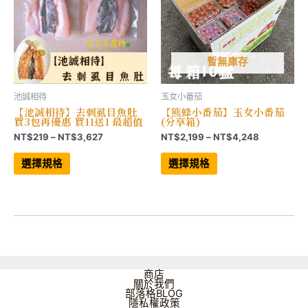
面
品
選
頁
擇
面
選
選
項
擇
選
項
暫無庫存
池誠相待
玉女小番茄
【池誠相待】去刺虱目魚肚
【熊蜂小番茄】玉女小番茄
買3包再優惠 買11送1 最超值
(分享箱)
價
價
NT$
219
–
NT$
3,627
NT$
2,199
–
NT$
4,248
格
格
此
此
範
範
產
產
選擇規格
選擇規格
品
品
圍：
圍：
有
有
NT$219
NT$2,199
多
多
到
到
種
種
NT$3,627
NT$4,248
款
款
式。
式。
可
可
在
在
產
產
品
品
頁
頁
商店
面
面
關於我們
選
選
部落格BLOG
擇
擇
隱私權政策
選
選