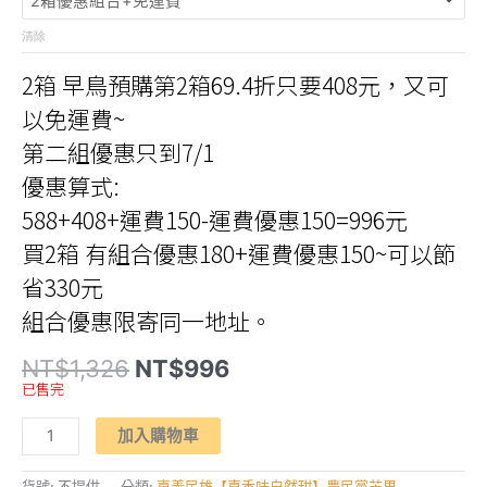
清除
2箱 早鳥預購第2箱69.4折只要408元，又可
以免運費~
第二組優惠只到7/1
優惠算式:
588+408+運費150-運費優惠150=996元
買2箱 有組合優惠180+運費優惠150~可以節
省330元
組合優惠限寄同一地址。
原
目
NT$
1,326
NT$
996
始
前
已售完
價
價
格：
格：
【嘉
NT$1,326。
NT$996。
加入購物車
香
味
自
然
貨號:
不提供
分類:
嘉義民雄【嘉香味自然甜】農民黨芒果