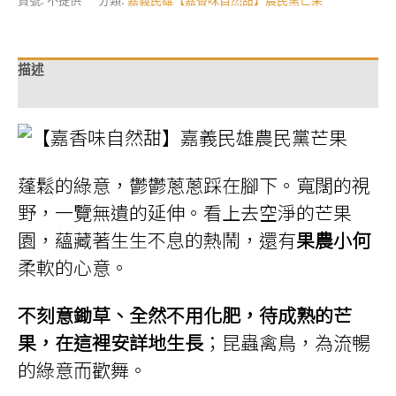
甜】
嘉
義
民
雄
描述
「農
民
額外資訊
黨
芒
果」
(5
台
斤
裝)
蓬鬆的綠意，鬱鬱蔥蔥踩在腳下。寬闊的視
數
量
野，一覽無遺的延伸。看上去空淨的芒果
園，蘊藏著生生不息的熱鬧，還有
果農小何
柔軟的心意。
不刻意鋤草、全然不用化肥，待成熟的芒
果，在這裡安詳地生長
；昆蟲禽鳥，為流暢
的綠意而歡舞。