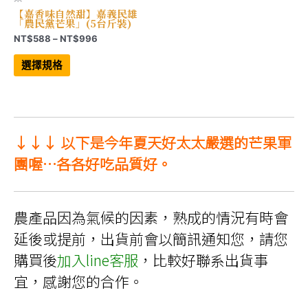
【嘉香味自然甜】嘉義民雄
「農民黨芒果」(5台斤裝)
價
NT$
588
–
NT$
996
格
此
範
產
選擇規格
品
圍：
有
NT$588
多
到
種
NT$996
款
式。
可
↓↓↓ 以下是今年夏天好太太嚴選的芒果軍
在
產
品
團喔…各各好吃品質好。
頁
面
選
擇
選
農產品因為氣候的因素，熟成的情況有時會
項
延後或提前，出貨前會以簡訊通知您，請您
購買後
加入line客服
，比較好聯系出貨事
宜，感謝您的合作。