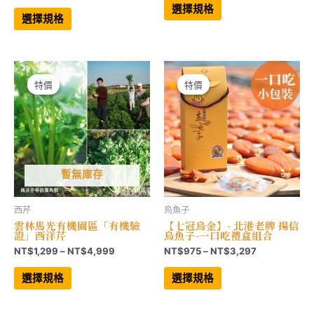
格
範
此
產
選擇規格
範
產
品
圍：
選擇規格
品
有
圍：
NT$2,68
有
多
NT$765
到
多
種
到
NT$16,12
種
款
NT$2,070
款
式。
式。
可
可
在
特價
特價
特價
特價
在
產
產
品
品
頁
頁
面
面
選
選
擇
擇
選
選
項
項
暫無庫存
西芹
烏魚子
雲林馬光有機園區「有機驗
【七冠烏金】- 北港老牌 揚信
證」西洋芹
烏魚子-一口吃禮盒組合
價
價
NT$
1,299
–
NT$
4,999
NT$
975
–
NT$
3,297
格
格
此
此
範
範
產
產
選擇規格
選擇規格
品
品
圍：
圍：
有
有
NT$1,299
NT$975
多
多
到
到