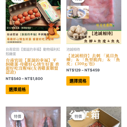
品
在
頁
產
面
品
選
頁
擇
面
選
選
項
擇
選
項
台南官田【蛋誕的幸福】動物福利紅
池誠相待
殼雞蛋
【池誠相待】去刺 「虱目魚
柳」 & 「魚里肌肉」 & 「魚
台南官田【蛋誕的幸福】平
皮」(300g/包)
飼雞蛋-母雞好心情生好蛋 香
甜好吃沒腥味(友善雞蛋聯盟
價
NT$
129
–
NT$
459
認證)
格
此
價
NT$
540
–
NT$
1,800
範
產
選擇規格
格
品
圍：
此
有
範
產
NT$129
選擇規格
多
品
圍：
到
種
有
NT$540
NT$459
款
多
到
式。
種
NT$1,800
可
款
在
式。
產
可
特價
特價
特價
特價
品
在
頁
產