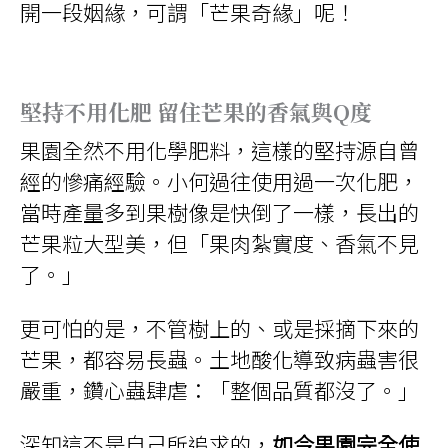
開一段姻緣，可謂「芒果奇緣」呢！
堅持不用化肥
留住芒果的香氣與Q度
果園全然不用化學肥料，這樣的堅持源自曾
經的慘痛經驗。小何過往使用過一次化肥，
當時產量多到果樹像是快倒了一樣，長出的
芒果粒大型美，但「果肉紮實度、香氣不見
了。」
更可怕的是，不管樹上的、或是採摘下來的
芒果，都容易長蟲。土地酸化導致病蟲害很
嚴重，鑽心蟲肆虐：「整個品質都沒了。」
深知這不是自己所追求的，
如今果園完全使