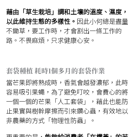
藉由「草生栽培」調和土壤的溫度、濕度，
以此維持生態的多樣性。
因此小何總是盡量
不鋤草，要工作時，才會割出一條工作的
路。不畏麻煩，只求健康心安。
套袋種植 耗時1個多月的套袋作業
當芒果即將熟成時，香氣會越發濃郁，此時
容易吸引果蠅，為了避免叮咬，會費心的將
一個一個的芒果「人工套袋」，藉此也能防
止果實與樹幹摩擦而引來鑽心蟲，有效地以
非農藥的方式「物理性防蟲」。
更重要的是，
能夠給消費者「在欉黃」的芒