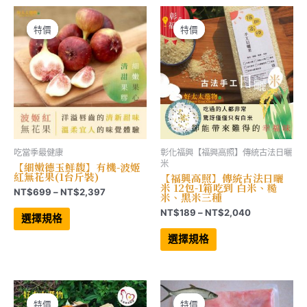
種
種
NT$4,999
NT$3,297
款
款
式。
式。
可
可
特價
特價
特價
特價
在
在
產
產
品
品
頁
頁
面
面
選
選
擇
擇
選
選
項
項
吃當季最健康
彰化福興【福興高照】傳統古法日曬
米
【細嫩德玉鮮馥】有機-波姬
紅無花果(1台斤裝)
【福興高照】傳統古法日曬
米 12包-1箱吃到 白米、糙
價
NT$
699
–
NT$
2,397
米、黑米三種
格
此
價
NT$
189
–
NT$
2,040
範
產
選擇規格
格
品
圍：
此
有
範
產
NT$699
選擇規格
多
品
圍：
到
種
有
NT$189
NT$2,397
款
多
到
式。
種
NT$2,040
可
款
在
式。
產
可
特價
特價
特價
特價