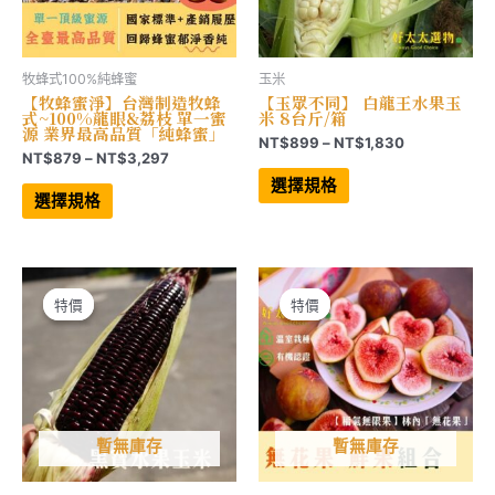
選
選
項
項
牧蜂式100%純蜂蜜
玉米
【牧蜂蜜淨】台灣制造牧蜂
【玉眾不同】 白龍王水果玉
式~100%龍眼&荔枝 單一蜜
米 8台斤/箱
源 業界最高品質「純蜂蜜」
價
NT$
899
–
NT$
1,830
價
NT$
879
–
NT$
3,297
格
此
格
範
此
產
選擇規格
範
產
品
圍：
選擇規格
品
有
圍：
NT$899
有
多
NT$879
到
多
種
到
NT$1,830
種
款
NT$3,297
款
式。
式。
可
可
在
特價
特價
特價
特價
在
產
產
品
品
頁
頁
面
面
選
選
擇
擇
選
選
項
項
暫無庫存
暫無庫存