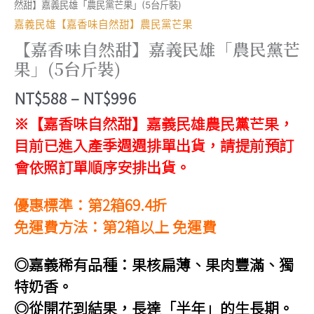
然甜】嘉義民雄「農民黨芒果」(5台斤裝)
嘉義民雄【嘉香味自然甜】農民黨芒果
【嘉香味自然甜】嘉義民雄「農民黨芒
果」(5台斤裝)
價
NT$
588
–
NT$
996
格
※【嘉香味自然甜】嘉義民雄農民黨芒果，
範
目前已進入產季週週排單出貨，請提前預訂
圍：
會依照訂單順序安排出貨。
NT$588
優惠標準：第2箱69.4折
到
免運費方法：第2箱以上 免運費
NT$996
◎嘉義稀有品種：果核扁薄、果肉豐滿、獨
特奶香。
◎從開花到結果，長達「半年」的生長期。