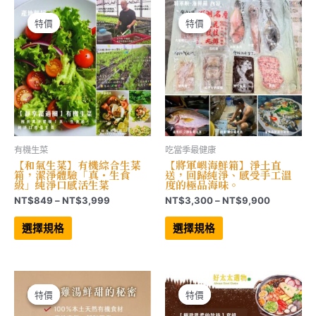
NT$2,772
NT$3,528
款
款
式。
式。
可
可
特價
特價
特價
特價
在
在
產
產
品
品
頁
頁
面
面
選
選
擇
擇
選
選
項
項
有機生菜
吃當季最健康
【和氣生菜】有機綜合生菜
【將軍嶼海鮮箱】淨土直
箱，潔淨體驗「真・生食
送，回歸純淨、感受手工溫
級」純淨口感活生菜
度的極品海味。
價
價
NT$
849
–
NT$
3,999
NT$
3,300
–
NT$
9,900
格
格
此
此
範
範
產
產
選擇規格
選擇規格
品
品
圍：
圍：
有
有
NT$849
NT$3,30
多
多
到
到
種
種
NT$3,999
NT$9,90
款
款
式。
式。
可
可
特價
特價
特價
特價
在
在
產
產