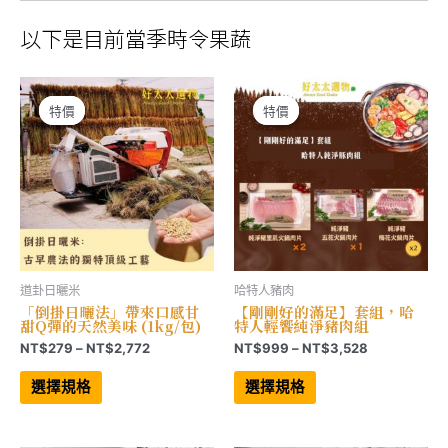
以下是目前當季時令果蔬
特價
特價
特價
特價
道卦日曬米
哈特人豬肉
「倒掛日曬法」帶來口感甘
【剛剛好的滿足】套組，哈
甜Q彈的天然美味 (1kg/包)
特人輕饗純淨豬肉組
價
價
NT$
279
–
NT$
2,772
NT$
999
–
NT$
3,528
格
格
此
此
範
範
產
產
選擇規格
選擇規格
品
品
圍：
圍：
有
有
NT$279
NT$999
多
多
到
到
種
種