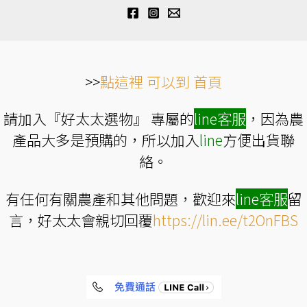
項
項
>>
點這裡 可以到 首頁
請加入『好太太選物』 專屬的
line
客服
，因為農
產品大多是預購的，所以加入
line
方便出貨聯
絡。
有任何有關農產和其他問題，歡迎來
line
客服
留
言，好太太會親切回覆
https://lin.ee/t2OnFBS