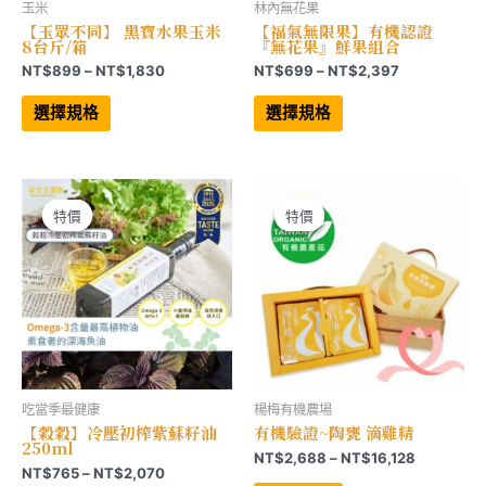
玉米
林內無花果
【玉眾不同】 黑寶水果玉米
【福氣無限果】有機認證
8台斤/箱
『無花果』鮮果組合
價
價
NT$
899
–
NT$
1,830
NT$
699
–
NT$
2,397
格
格
此
此
範
範
產
產
選擇規格
選擇規格
品
品
圍：
圍：
有
有
NT$899
NT$699
多
多
到
到
種
種
NT$1,830
NT$2,397
款
款
式。
式。
可
可
特價
特價
特價
特價
在
在
產
產
品
品
頁
頁
面
面
選
選
擇
擇
選
選
項
項
吃當季最健康
楊梅有機農場
【穀穀】冷壓初榨紫蘇籽油
有機驗證~陶甕 滴雞精
250ml
價
NT$
2,688
–
NT$
16,128
價
NT$
765
–
NT$
2,070
格
此