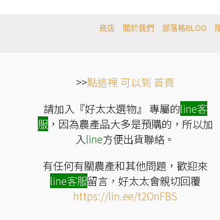
產
品
頁
商店
關於我們
部落格BLOG
面
選
擇
選
項
>>
點這裡 可以到 首頁
請加入『好太太選物』 專屬的
line
客
服
，因為農產品大多是預購的，所以加
入
line
方便出貨聯絡。
有任何有關農產和其他問題，歡迎來
line
客服
留言，好太太會親切回覆
https://lin.ee/t2OnFBS