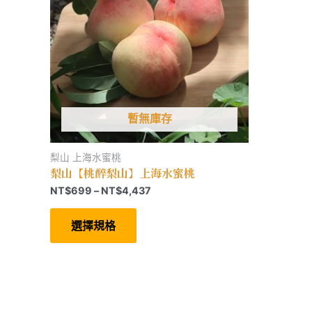
暫無庫存
梨山 上海水蜜桃
梨山【桃醉梨山】上海水蜜桃
價
NT$
699
–
NT$
4,437
格
此
範
產
選擇規格
圍：
品
有
NT$699
多
到
種
NT$4,437
款
式。
可
在