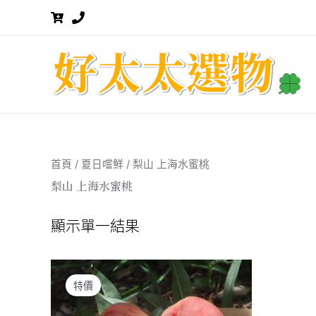
跳
至
主
要
內
容
首頁
/
夏日嚐鮮
/ 梨山 上海水蜜桃
梨山 上海水蜜桃
顯示單一結果
特價