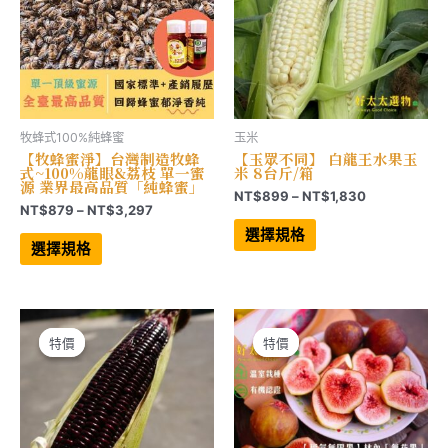
品
品
頁
頁
面
面
選
選
擇
擇
選
選
項
項
牧蜂式100%純蜂蜜
玉米
【牧蜂蜜淨】台灣制造牧蜂
【玉眾不同】 白龍王水果玉
式~100%龍眼&荔枝 單一蜜
米 8台斤/箱
源 業界最高品質「純蜂蜜」
價
NT$
899
–
NT$
1,830
價
NT$
879
–
NT$
3,297
格
此
格
範
此
產
選擇規格
範
產
品
圍：
選擇規格
品
有
圍：
NT$899
有
多
NT$879
到
多
種
到
NT$1,830
種
款
NT$3,297
款
式。
式。
可
可
在
特價
特價
特價
特價
在
產
產
品
品
頁
頁
面
面
選
選
擇
擇
選