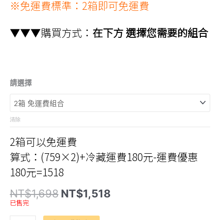
※免運費標準：2箱即可免運費
▼▼▼購買方式：
在下方 選擇您需要的組合
請選擇
清除
2箱可以免運費
算式：(759×2)+冷藏運費180元-運費優惠
180元=1518
原
目
NT$
1,698
NT$
1,518
始
前
已售完
價
價
格：
格：
【珠