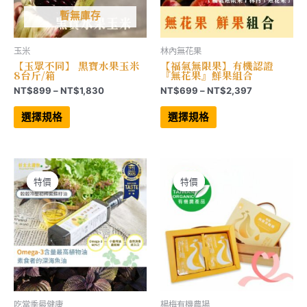
選
項
項
暫無庫存
玉米
林內無花果
【玉眾不同】 黑寶水果玉米
【福氣無限果】有機認證
8台斤/箱
『無花果』鮮果組合
價
價
NT$
899
–
NT$
1,830
NT$
699
–
NT$
2,397
格
格
此
此
範
範
產
產
選擇規格
選擇規格
品
品
圍：
圍：
有
有
NT$899
NT$699
多
多
到
到
種
種
NT$1,830
NT$2,397
款
款
式。
式。
可
可
特價
特價
特價
特價
在
在
產
產
品
品
頁
頁
面
面
選
選
擇
擇
選
選
項
項
吃當季最健康
楊梅有機農場