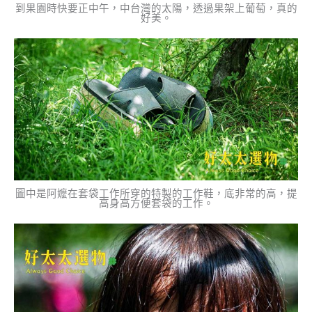
到果園時快要正中午，中台灣的太陽，透過果架上葡萄，真的
好美。
圖中是阿嬤在套袋工作所穿的特製的工作鞋，底非常的高，提
高身高方便套袋的工作。