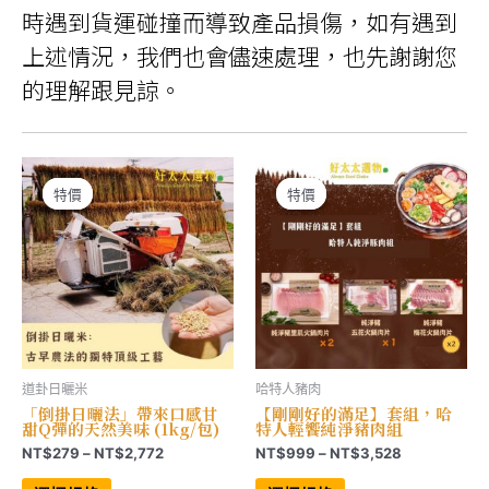
時遇到貨運碰撞而導致產品損傷，如有遇到
上述情況，我們也會儘速處理，也先謝謝您
的理解跟見諒。
特價
特價
特價
特價
道卦日曬米
哈特人豬肉
「倒掛日曬法」帶來口感甘
【剛剛好的滿足】套組，哈
甜Q彈的天然美味 (1kg/包)
特人輕饗純淨豬肉組
價
價
NT$
279
–
NT$
2,772
NT$
999
–
NT$
3,528
格
格
此
此
範
範