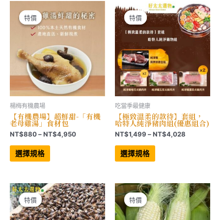
NT$3,999
NT$9,90
款
款
式。
式。
可
可
特價
特價
特價
特價
在
在
產
產
品
品
頁
頁
面
面
選
選
擇
擇
選
選
項
項
楊梅有機農場
吃當季最健康
【有機農場】超鮮甜-「有機
【極致溫柔的款待】套組，
老母雞湯」食材包
哈特人純淨豬肉組(優惠組合)
價
價
NT$
880
–
NT$
4,950
NT$
1,499
–
NT$
4,028
格
格
此
此
範
範
產
產
選擇規格
選擇規格
品
品
圍：
圍：
有
有
NT$880
NT$1,499
多
多
到
到
種
種
NT$4,950
NT$4,028
款
款
式。
式。
可
可
特價
特價
特價
特價
在
在
產
產