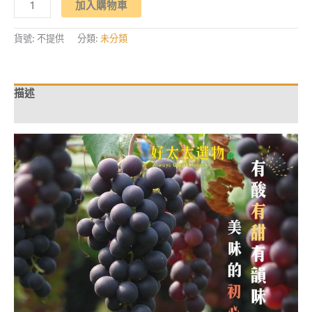
NT$1,698。
NT$1,518。
加入購物車
圓
韻
潤】
彰
貨號:
不提供
分類:
未分類
化
埔
心
巨
峰
描述
葡
萄
額外資訊
數
量