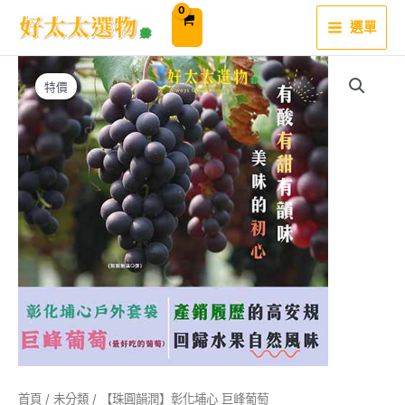
跳
至
選單
主
要
內
容
特價
首頁
/
未分類
/ 【珠圓韻潤】彰化埔心 巨峰葡萄