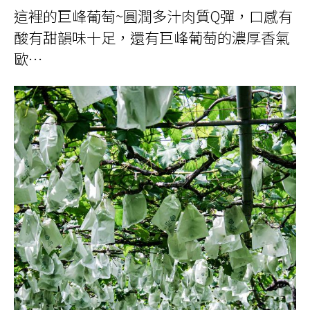
這裡的巨峰葡萄~圓潤多汁肉質Q彈，口感有
酸有甜韻味十足，還有巨峰葡萄的濃厚香氣
歐
…