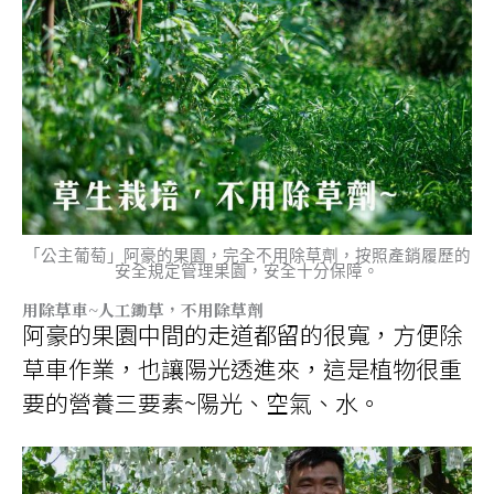
「公主葡萄」阿豪的果園，完全不用除草劑，按照產銷履歷的
安全規定管理果園，安全十分保障。
用除草車~人工鋤草，不用除草劑
阿豪的果園中間的走道都留的很寬，方便除
草車作業，也讓陽光透進來，這是植物很重
要的營養三要素~陽光、空氣、水。