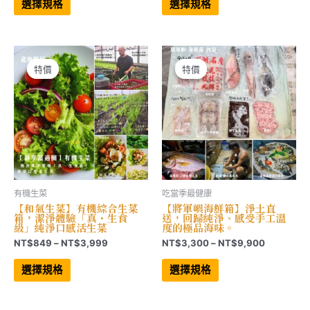
產
產
選擇規格
選擇規格
品
品
圍：
圍：
有
有
NT$279
NT$999
多
多
到
到
種
種
NT$2,772
NT$3,528
款
款
式。
式。
可
可
特價
特價
特價
特價
在
在
產
產
品
品
頁
頁
面
面
選
選
擇
擇
選
選
項
項
有機生菜
吃當季最健康
【和氣生菜】有機綜合生菜
【將軍嶼海鮮箱】淨土直
箱，潔淨體驗「真・生食
送，回歸純淨、感受手工溫
級」純淨口感活生菜
度的極品海味。
價
價
NT$
849
–
NT$
3,999
NT$
3,300
–
NT$
9,900
格
格
此
此
範
範
產
產
選擇規格
選擇規格
品
品
圍：
圍：
有
有
NT$849
NT$3,30
多
多
到
到
種
種