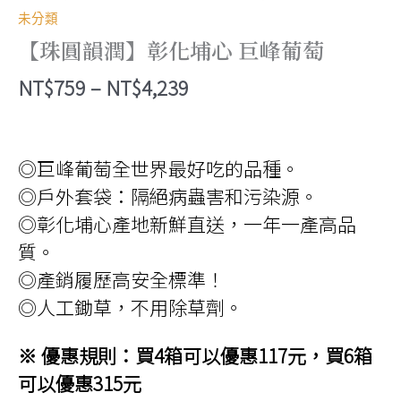
未分類
【珠圓韻潤】彰化埔心 巨峰葡萄
價
NT$
759
–
NT$
4,239
格
範
◎巨峰葡萄全世界最好吃的品種。
圍：
◎戶外套袋：隔絕病蟲害和污染源。
NT$759
◎彰化埔心產地新鮮直送，一年一產高品
到
質。
NT$4,239
◎產銷履歷高安全標準！
◎人工鋤草，不用除草劑。
※ 優惠規則：買4箱可以優惠117元，買6箱
可以優惠315元