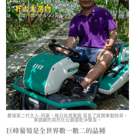
農場第二代主人-阿豪，每日巡視果園 草長了就開車勤除草，
果園顧的真的比公園還乾淨整潔。
巨峰葡萄是全世界數一數二的品種