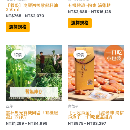
【穀穀】冷壓初榨紫蘇籽油
有機驗證~陶甕 滴雞精
250ml
價
NT$
2,688
–
NT$
16,128
價
NT$
765
–
NT$
2,070
格
此
格
範
此
產
選擇規格
範
產
品
圍：
選擇規格
品
有
圍：
NT$2,68
有
多
NT$765
到
多
種
到
NT$16,12
種
款
NT$2,070
款
式。
式。
可
可
在
特價
特價
特價
特價
在
產
產
品
品
頁
頁
面
面
選
選
擇
擇
選
選
項
項
暫無庫存
西芹
烏魚子
雲林馬光有機園區「有機驗
【七冠烏金】- 北港老牌 揚信
證」西洋芹
烏魚子-一口吃禮盒組合
價
價
NT$
1,299
–
NT$
4,999
NT$
975
–
NT$
3,297
格
格
此
此