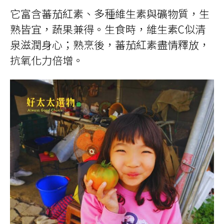
它富含蕃茄紅素、多種維生素與礦物質，生
熟皆宜，蔬果兼得。生食時，維生素C似清
泉滋潤身心；熟烹後，蕃茄紅素盡情釋放，
抗氧化力倍增。