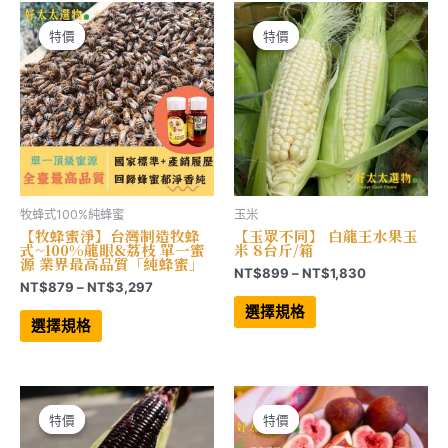
NT$4,950
NT$4,028
款
款
式。
式。
可
可
特價
特價
特價
特價
在
在
產
產
品
品
頁
頁
面
面
選
選
擇
擇
選
選
項
項
牧蜂式100%純蜂蜜
玉米
【牧蜂蜜淨】台灣制造牧蜂
【玉眾不同】 白龍王水果玉
式~100%龍眼&荔枝 單一蜜
米 8台斤/箱
源 業界最高品質「純蜂蜜」
價
NT$
899
–
NT$
1,830
價
NT$
879
–
NT$
3,297
格
此
格
範
此
產
選擇規格
範
產
品
圍：
選擇規格
品
有
圍：
NT$899
有
多
NT$879
到
多
種
到
NT$1,830
種
款
NT$3,297
款
式。
式。
可
可
在
特價
特價
特價
特價
在
產