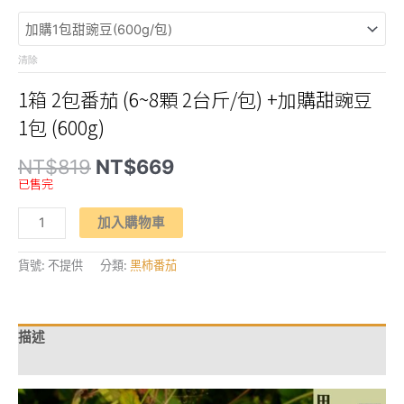
清除
1箱 2包番茄 (6~8顆 2台斤/包) +加購甜豌豆
1包 (600g)
原
目
NT$
819
NT$
669
始
前
已售完
價
價
格：
格：
【不
NT$819。
NT$669。
加入購物車
同
番
響】
「黑
貨號:
不提供
分類:
黑柿番茄
柿
番
茄」
數
量
描述
額外資訊