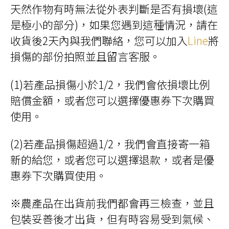
品
天然作物有時無法從外表判斷是否有損壞(這
頁
面
是極小的部分)，如果您遇到這種情況，請在
選
擇
收貨後2天內與我們聯絡，您可以加入
Line
將
選
項
損傷的部份拍照並且留言客服。
(1)若產品損傷小於1/2，我們會依損壞比例
賠償金額，或者您可以選擇優惠券下次購買
使用。
(2)若產品損傷超過1/2，我們會直接寄一箱
新的給您，或者您可以選擇退款，或者是優
惠券下次購買使用。
※農產品在出貨前我們都會再三檢查，並且
包裝妥善後才出貨，但有時容易受到氣候、