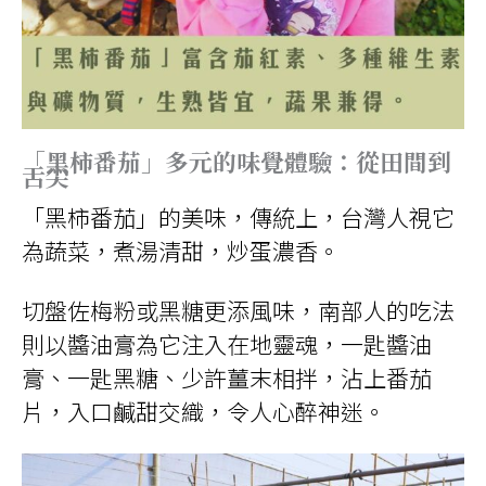
「黑柿番茄」多元的味覺體驗：從田間到
舌尖
「黑柿番茄」的美味，傳統上，台灣人視它
為蔬菜，煮湯清甜，炒蛋濃香。
切盤佐梅粉或黑糖更添風味，南部人的吃法
則以醬油膏為它注入在地靈魂，一匙醬油
膏、一匙黑糖、少許薑末相拌，沾上番茄
片，入口鹹甜交織，令人心醉神迷。