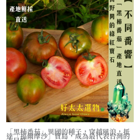
「黑柿番茄」異國的種子，穿越風浪，抵
達「福爾摩沙」寶島，成為最代表台灣的