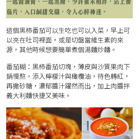
這個黑柿番茄可以生吃也可以入菜，早上可
以夾在吐司裡面，或是切盤當維生素的來
源，其他時候想要簡單煮個湯麵炒麵。
番茄糊：黑柿番茄切塊，薄皮與沙質果肉下
鍋慢熬，添入檸檬汁與橄欖油，待色轉紅，
再撒砂糖，濃郁醬汁躍然而出，加上肉醬拌
義大利麵快捷又美味。