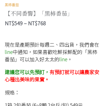
黑柿番茄
【不同番響】「黑柿番茄」
價
NT$
549
–
NT$
768
格
範
現在是產期預計每週二、四出貨，我們會在
圍：
line
中通知，如果喜歡吃鮮採鮮配的「黑柿
NT$549
番茄」可以加入好太太的
line
。
到
NT$768
建議您可以先預訂，
有預訂就可以讓農家安
心種出美味的果實。
規格：
1箱 2包番茄 (6~8顆 2台斤/包) 549元