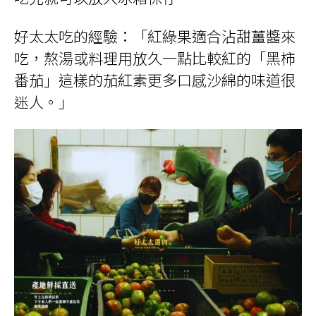
好太太吃的經驗：「紅綠果適合沾甜薑醬來
吃，熬湯或料理用放久一點比較紅的「黑柿
番茄」這樣的茄紅素更多口感沙綿的味道很
迷人。」