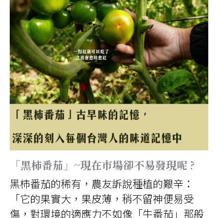
「黑柿番茄」~現在市場卻不易發現呢 ?
黑柿番茄的稀有，農友訴說種植的艱辛：
「它的果實大，果皮薄，稍不留神便易受
傷，對環境的適應力不如像「牛番茄」那般