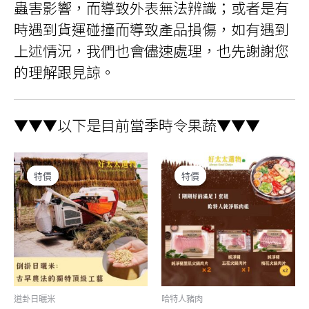
蟲害影響，而導致外表無法辨識；或者是有
時遇到貨運碰撞而導致產品損傷，如有遇到
上述情況，我們也會儘速處理，也先謝謝您
的理解跟見諒。
▼▼▼以下是目前當季時令果蔬▼▼▼
特價
特價
特價
特價
道卦日曬米
哈特人豬肉