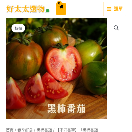
跳
至
選單
主
要
內
容
特價
首頁
/
春季好食
/
黑柿番茄
/ 【不同番響】「黑柿番茄」