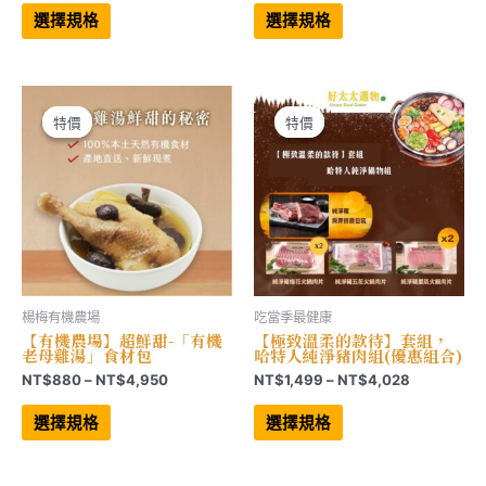
此
此
範
範
產
產
選擇規格
選擇規格
品
品
圍：
圍：
有
有
NT$849
NT$3,30
多
多
到
到
種
種
NT$3,999
NT$9,90
款
款
式。
式。
可
可
特價
特價
特價
特價
在
在
產
產
品
品
頁
頁
面
面
選
選
擇
擇
選
選
項
項
楊梅有機農場
吃當季最健康
【有機農場】超鮮甜-「有機
【極致溫柔的款待】套組，
老母雞湯」食材包
哈特人純淨豬肉組(優惠組合)
價
價
NT$
880
–
NT$
4,950
NT$
1,499
–
NT$
4,028
格
格
此
此
範
範
產
產
選擇規格
選擇規格
品
品
圍：
圍：
有
有
NT$880
NT$1,499
多
多
到
到
種
種