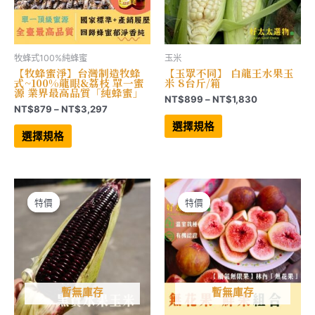
擇
擇
選
選
項
項
牧蜂式100%純蜂蜜
玉米
【牧蜂蜜淨】台灣制造牧蜂
【玉眾不同】 白龍王水果玉
式~100%龍眼&荔枝 單一蜜
米 8台斤/箱
源 業界最高品質「純蜂蜜」
價
NT$
899
–
NT$
1,830
價
NT$
879
–
NT$
3,297
格
此
格
範
此
產
選擇規格
範
產
品
圍：
選擇規格
品
有
圍：
NT$899
有
多
NT$879
到
多
種
到
NT$1,830
種
款
NT$3,297
款
式。
式。
可
可
在
特價
特價
特價
特價
在
產
產
品
品
頁
頁
面
面
選
選
擇
擇
選
選
項
項
暫無庫存
暫無庫存