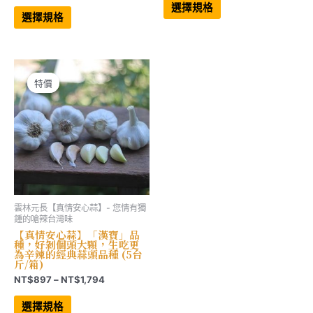
格
範
此
產
選擇規格
範
產
品
圍：
選擇規格
品
有
圍：
NT$1,499
有
多
NT$549
到
多
種
到
NT$5,180
種
款
NT$2,218
款
式。
式。
可
可
在
特價
特價
在
產
產
品
品
頁
頁
面
面
選
選
擇
擇
選
選
項
項
雲林元長【真情安心蒜】- 您情有獨
鍾的嗆辣台灣味
【真情安心蒜】「漢寶」品
種，好剝個頭大顆，生吃更
為辛辣的經典蒜頭品種 (5台
斤/箱)
價
NT$
897
–
NT$
1,794
格
此
範
產
選擇規格