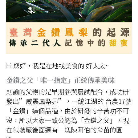
hi 您好，我是在地找美食的 好太太~
金鑽之父「唯一指定」正統傳承美味
則諭的父親的是早期參與農試配合，成功研
發出
”
威震鳳梨界
”
，一統江湖的 台農
17
號
「金鑽」這個品種，由於研發的辛苦功不可
沒，所以大家一致公認為「金鑽之父」，現
在包裝廠後面還有一塊陳阿伯的育苗的園