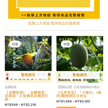
點擊上方按鈕 取得商品完整報價
特價
特價
特價
特價
暫無庫存
暫無庫存
金鑽啟源
【豐圓瓜甜】日系頂級網紋洋香瓜
【金鑽啟源】「金鑽鳳梨」
【瓜界新星】『卡蜜拉』(橘
的源頭，正統傳承的鳳梨甘
肉)橢圓網紋洋香瓜
甜~
價
NT$
1,499
–
NT$
5,180
價
NT$
549
–
NT$
2,218
格
此