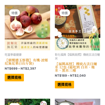
到
到
種
種
NT$4,999
NT$3,297
款
款
式。
式。
可
可
特價
特價
特價
特價
在
在
產
產
品
品
頁
頁
面
面
選
選
擇
擇
選
選
項
項
吃當季最健康
彰化福興【福興高照】傳統古法日曬
米
【細嫩德玉鮮馥】有機-波姬
紅無花果(1台斤裝)
【福興高照】傳統古法日曬
米 12包-1箱吃到 白米、糙
價
NT$
699
–
NT$
2,397
米、黑米三種
格
此
價
NT$
189
–
NT$
2,040
範
產
選擇規格
格
品
圍：
此
有
範
產
NT$699
選擇規格
多
品
圍：
到
種
有
NT$189
NT$2,397
款
多
到
式。
種
NT$2,040
可
款
在
式。