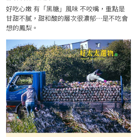
好吃心嫩 有「黑糖」風味 不咬嘴，重點是
甘甜不膩，甜和酸的層次很濃郁
…
是不吃會
想的鳳梨。