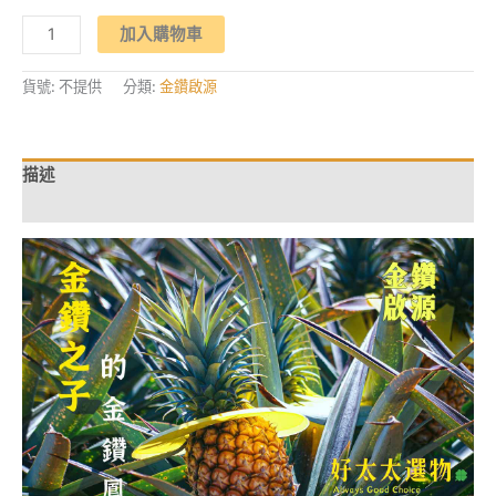
格：
格：
【金
NT$1,019。
NT$869。
加入購物車
鑽
啟
源】
「金
貨號:
不提供
分類:
金鑽啟源
鑽
鳳
梨」
的
源
描述
頭，
正
額外資訊
統
傳
承
的
鳳
梨
甘
甜
~
數
量