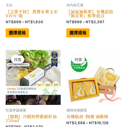
玉米
林內無花果
【玉眾不同】 黑寶水果玉米
【福氣無限果】有機認證
8台斤/箱
『無花果』鮮果組合
價
價
NT$
899
–
NT$
1,830
NT$
699
–
NT$
2,397
格
格
此
此
範
範
產
產
選擇規格
選擇規格
品
品
圍：
圍：
有
有
NT$899
NT$699
多
多
到
到
種
種
NT$1,830
NT$2,397
款
款
式。
式。
可
可
特價
特價
特價
特價
在
在
產
產
品
品
頁
頁
面
面
選
選
擇
擇
選
選
項
項
吃當季最健康
楊梅有機農場
【穀穀】冷壓初榨紫蘇籽油
有機驗證~陶甕 滴雞精
250ml
價
NT$
2,688
–
NT$
16,128
價
NT$
765
–
NT$
2,070