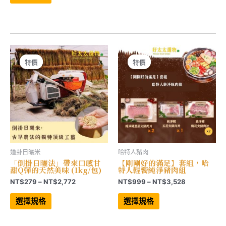
品
圍：
有
NT$897
多
到
種
NT$1,794
款
式。
可
在
產
特價
特價
特價
特價
品
頁
面
選
擇
選
項
道卦日曬米
哈特人豬肉
「倒掛日曬法」帶來口感甘
【剛剛好的滿足】套組，哈
甜Q彈的天然美味 (1kg/包)
特人輕饗純淨豬肉組
價
價
NT$
279
–
NT$
2,772
NT$
999
–
NT$
3,528
格
格
此
此
範
範
產
產
選擇規格
選擇規格
品
品
圍：
圍：
有
有
NT$279
NT$999
多
多
到
到