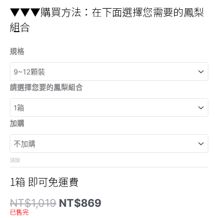
▼▼▼購買方法：在下面選擇您需要的鳳梨
組合
規格
請選擇您要的鳳梨組合
加購
清除
1箱 即可免運費
原
目
NT$
1,019
NT$
869
始
前
已售完
價
價