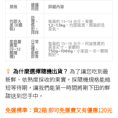
建議
規格
詳細內容
用途
送
均甜大
禮、
每箱約 13~14 台斤。單顆
果 (6顆
祭
1.2~1.5kg
，均甜圓潤，開箱即見
裝)
祀、
喜氣。
拜拜
家庭嚴
日常
每箱約 15~16 台斤。阿諭推薦的
選果
品
黃金尺寸，單顆約
(9~12
嚐、
750g~1066g
，小家庭一次一顆剛
顆隨
新鮮
剛好。
機)
即食
為什麼選擇隨機出貨？
為了讓您吃到最
新鮮、依熟度採收的果實。採隨機規格能縮
短等待期，讓我們能第一時間將剛下田的鮮
甜送到您手中。
免運標準：買2箱 即可免運費又有優惠120元