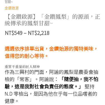
甘甜~
金鑽啟源
【金鑽啟源】「金鑽鳳梨」的源頭，正
統傳承的鳳梨甘甜~
價
NT$
549
–
NT$
2,218
格
範
週週依序排單出貨，金鑽始源的獨特美味，
圍：
值得您的耐心等待。
NT$549
重質不重量的匠人精神
到
作為三興村的門面，阿諭的鳳梨是農委會抽
NT$2,218
檢的「常客」。阿諭說：
「隨便抽，我不怕
驗，這是我對社會負責任的態度。」
堅持
N.D 零檢出，是因為他在乎每一位品嚐者的
健康。