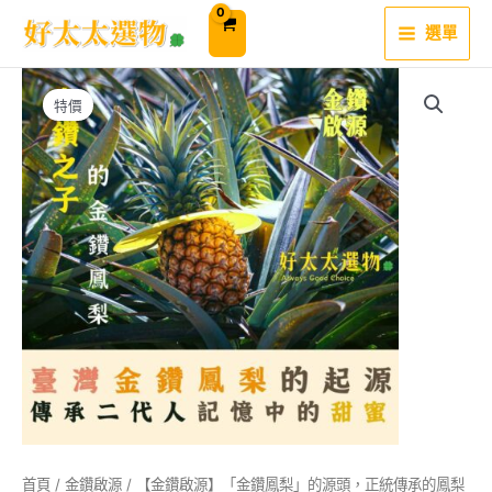
跳
至
選單
主
要
內
容
特價
首頁
/
金鑽啟源
/ 【金鑽啟源】「金鑽鳳梨」的源頭，正統傳承的鳳梨