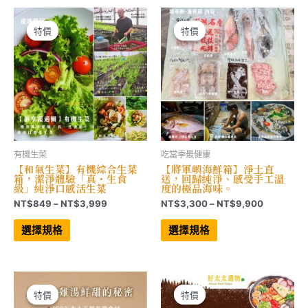
種
種
NT$2,772
NT$3,528
款
款
式。
式。
可
可
特價
特價
特價
特價
在
在
產
產
品
品
頁
頁
面
面
選
選
擇
擇
選
選
項
項
有機生菜
吃當季最健康
【和氣生菜】有機綜合生菜
【將軍嶼海鮮箱】淨土直
箱，潔淨體驗「真・生食
送，回歸純淨、感受手工溫
級」純淨口感活生菜
度的極品海味。
價
價
NT$
849
–
NT$
3,999
NT$
3,300
–
NT$
9,900
格
格
此
此
範
範
產
產
選擇規格
選擇規格
品
品
圍：
圍：
有
有
NT$849
NT$3,30
多
多
到
到
種
種
NT$3,999
NT$9,90
款
款
式。
式。
可
可
特價
特價
特價
特價
在
在