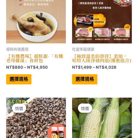
產
產
品
品
頁
頁
面
面
選
選
擇
擇
選
選
項
項
楊梅有機農場
吃當季最健康
【有機農場】超鮮甜-「有機
【極致溫柔的款待】套組，
老母雞湯」食材包
哈特人純淨豬肉組(優惠組合)
價
價
NT$
880
–
NT$
4,950
NT$
1,499
–
NT$
4,028
格
格
此
此
範
範
產
產
選擇規格
選擇規格
品
品
圍：
圍：
有
有
NT$880
NT$1,499
多
多
到
到
種
種
NT$4,950
NT$4,028
款
款
式。
式。
可
可
特價
特價
特價
特價
在
在
產
產
品
品
頁
頁
面
面
選
選