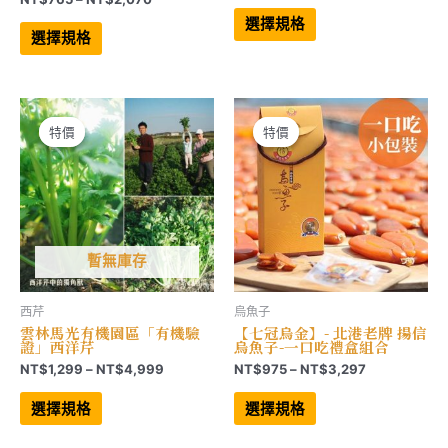
格
此
格
範
此
產
選擇規格
範
產
品
圍：
選擇規格
品
有
圍：
NT$2,68
有
多
NT$765
到
多
種
到
NT$16,12
種
款
NT$2,070
款
式。
式。
可
可
在
特價
特價
特價
特價
在
產
產
品
品
頁
頁
面
面
選
選
擇
擇
選
選
項
項
暫無庫存
西芹
烏魚子
雲林馬光有機園區「有機驗
【七冠烏金】- 北港老牌 揚信
證」西洋芹
烏魚子-一口吃禮盒組合
價
價
NT$
1,299
–
NT$
4,999
NT$
975
–
NT$
3,297
格
格
此
此
範
範
產
產
選擇規格
選擇規格
品
品
圍：
圍：
有
有
NT$1,299
NT$975
多
多