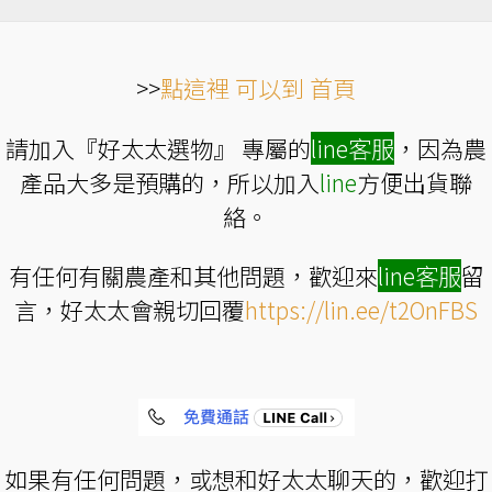
擇
擇
選
選
項
項
>>
點這裡 可以到 首頁
請加入『好太太選物』 專屬的
line
客服
，因為農
產品大多是預購的，所以加入
line
方便出貨聯
絡。
有任何有關農產和其他問題，歡迎來
line
客服
留
言，好太太會親切回覆
https://lin.ee/t2OnFBS
如果有任何問題，或想和好太太聊天的，歡迎打