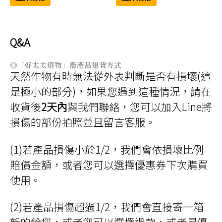
品
品
圍：
圍：
有
有
NT$1,299
NT$1,188
多
多
到
到
種
種
NT$2,358
NT$2,166
款
款
式。
式。
Q&A
可
可
在
在
產
產
◎「好太太選物」農產品退貨方式
品
品
頁
頁
天然作物有時無法從外表判斷是否有損壞(這
面
面
選
選
是極小的部分)，如果您遇到這種情況，請在
擇
擇
選
選
收貨後
2天內
與我們聯絡，您可以加入Line將
項
項
損傷的部份拍照並且留言客服。
(1)若產品損傷小於1/2，我們會依損壞比例
賠償金額，或者您可以選擇優惠券下次購買
使用。
(2)若產品損傷超過1/2，我們會直接寄一箱
新的給您，或者您可以選擇退款，或者是優