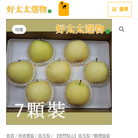
跳
至
選單
主
要
內
容
特價
首頁
/
秋收豐盈
/
如玉梨
/ 【悠然梨山】如玉梨 7顆禮盒裝