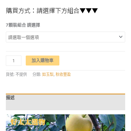
購買方式：請選擇下方組合▼▼▼
7顆裝組合 請選擇
【悠
加入購物車
然
梨
山】
如
貨號:
不提供
分類:
如玉梨
,
秋收豐盈
玉
梨
7
顆
禮
描述
盒
裝
額外資訊
數
量