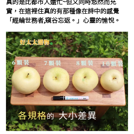
真的是比都市人還忙~但又同時悠然而充
實，在這裡住真的有那種像在詩中的感覺
「經綸世務者,窺谷忘返。」心靈的愉悅。