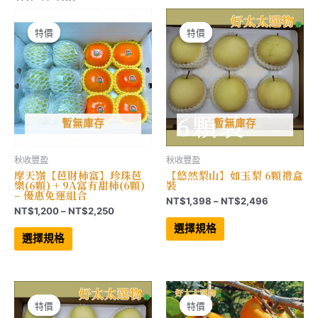
特價
特價
特價
特價
暫無庫存
暫無庫存
秋收豐盈
秋收豐盈
摩天嶺【芭財柿富】珍珠芭
【悠然梨山】如玉梨 6顆禮盒
樂(6顆) + 9A富有甜柿(6顆)
裝
– 優惠免運組合
價
NT$
1,398
–
NT$
2,496
價
NT$
1,200
–
NT$
2,250
格
此
格
範
此
產
選擇規格
範
產
品
圍：
選擇規格
品
有
圍：
NT$1,398
有
多
NT$1,200
到
多
種
到
NT$2,496
種
款
NT$2,250
款
式。
式。
可
可
在
特價
特價
特價
特價
在
產