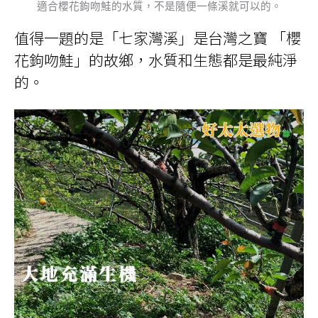
適合櫻花鉤吻鮭的水質，不是隨便一條溪就可以的。
值得一題的是「七家灣溪」是台灣之寶 「櫻
花鉤吻鮭」的故鄉，水質和生態都是最純淨
的。