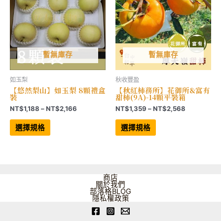
產
品
品
頁
頁
面
面
選
選
擇
擇
選
選
項
項
暫無庫存
暫無庫存
如玉梨
秋收豐盈
【悠然梨山】如玉梨 8顆禮盒
【秋紅柿務所】花御所&富有
裝
甜柿(9A)-14顆平裝箱
價
價
NT$
1,188
–
NT$
2,166
NT$
1,359
–
NT$
2,568
格
格
此
此
範
範
產
產
選擇規格
選擇規格
品
品
圍：
圍：
有
有
NT$1,188
NT$1,359
多
多
到
到
種
種
NT$2,166
NT$2,568
款
款
式。
式。
可
可
商店
在
在
關於我們
產
產
部落格BLOG
品
品
隱私權政策
頁
頁
面
面
選
選