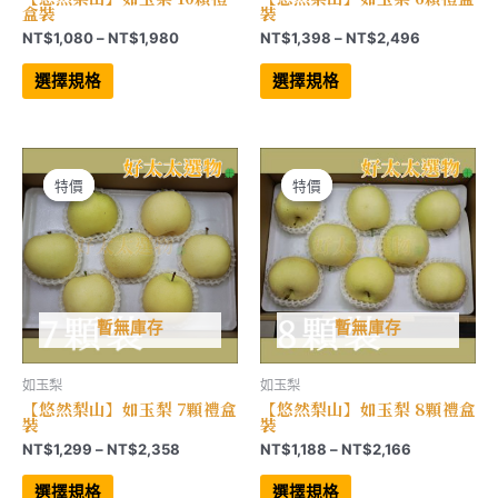
盒裝
裝
價
價
NT$
1,080
–
NT$
1,980
NT$
1,398
–
NT$
2,496
格
格
此
此
範
範
產
產
選擇規格
選擇規格
品
品
圍：
圍：
有
有
NT$1,080
NT$1,398
多
多
到
到
種
種
NT$1,980
NT$2,496
款
款
式。
式。
可
可
特價
特價
特價
特價
在
在
產
產
品
品
頁
頁
面
面
選
選
擇
擇
選
選
項
項
暫無庫存
暫無庫存
如玉梨
如玉梨
【悠然梨山】如玉梨 7顆禮盒
【悠然梨山】如玉梨 8顆禮盒
裝
裝
價
價
NT$
1,299
–
NT$
2,358
NT$
1,188
–
NT$
2,166
格
格
此
此
範
範
產
產
選擇規格
選擇規格