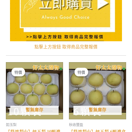
點擊上方按鈕 取得商品完整報價
特價
特價
特價
特價
暫無庫存
暫無庫存
如玉梨
秋收豐盈
【悠然梨山】如玉梨 10顆禮
【悠然梨山】如玉梨 6顆禮盒