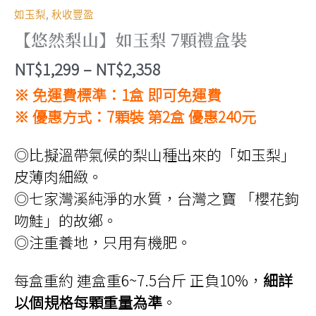
如玉梨
,
秋收豐盈
【悠然梨山】如玉梨 7顆禮盒裝
價
NT$
1,299
–
NT$
2,358
格
※ 免運費標準：1盒 即可免運費
範
※ 優惠方式：7顆裝 第2盒 優惠240元
圍：
◎比擬溫帶氣候的梨山種出來的「如玉梨」
NT$1,299
皮薄肉細緻。
到
◎七家灣溪純淨的水質，台灣之寶 「櫻花鉤
NT$2,358
吻鮭」的故鄉。
◎注重養地，只用有機肥。
每盒重約 連盒重6~7.5台斤 正負10%，
細詳
以個規格每顆重量為準
。