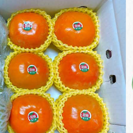
柿
(6
顆)
-
優
惠
免
運
組
合
數
量