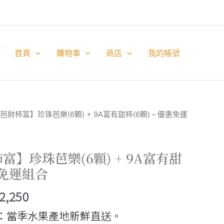
首頁
購物車
商店
我的帳號
芭財柿富】珍珠芭樂(6顆) + 9A富有甜柿(6顆) – 優惠免運
】珍珠芭樂(6顆) + 9A富有甜
惠免運組合
價
2,250
格
：當季水果產地新鮮直送。