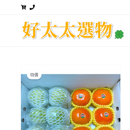
跳
至
主
要
內
容
特價