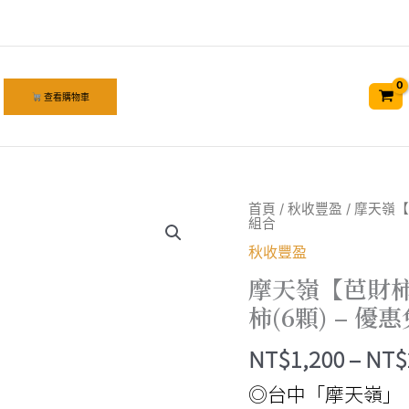
查看購物車
首頁
/
秋收豐盈
/ 摩天嶺【
組合
秋收豐盈
摩天嶺【芭財柿富
柿(6顆) – 優
NT$
1,200
–
NT$
◎台中「摩天嶺」