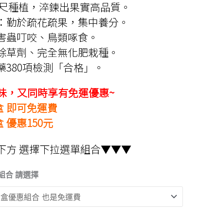
範
00公尺種植，淬鍊出果實高品質。
：勤於疏花疏果，集中養分。
圍：
害蟲叮咬、鳥類啄食。
NT$1,200
除草劑、完全無化肥栽種。
到
380項檢測「合格」。
NT$2,250
滋味，又同時享有免運優惠~
盒 即可免運費
 優惠150元
下方 選擇下拉選單組合▼▼▼
組合 請選擇