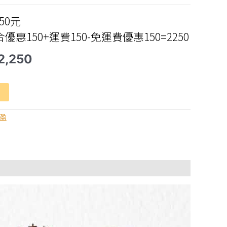
50元
組合優惠150+運費150-免運費優惠150=2250
目
2,250
前
價
格：
2,400。
NT$2,250。
盈