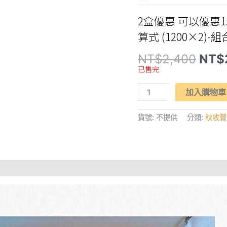
2盒優惠 可以優惠1
算式 (1200×2)-
原
NT$
2,400
NT$
始
已售完
價
格：
摩
NT$
加入購物車
天
嶺
【芭
貨號:
不提供
分類:
秋收豐
財
柿
富】
珍
珠
芭
樂
(6
顆)
+
9A
富
有
甜