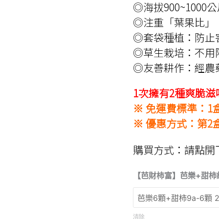
◎海拔900~10
◎注重「葉果比」
◎套袋種植：防止
◎草生栽培：不用
◎友善耕作：經農藥
1次擁有2種爽脆
※ 免運費標準：1
※ 優惠方式：第2盒
購買方式：請點開
【芭財柿富】芭樂+甜柿
清除