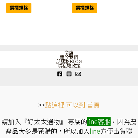
格
格
此
此
範
範
產
產
選擇規格
選擇規格
品
品
圍：
圍：
有
有
NT$1,299
NT$1,188
多
多
到
到
種
種
NT$2,358
NT$2,166
款
款
式。
式。
可
可
在
在
產
產
品
品
商店
頁
頁
關於我們
面
面
部落格BLOG
選
選
隱私權政策
擇
擇
選
選
項
項
>>
點這裡 可以到 首頁
請加入『好太太選物』 專屬的
line
客服
，因為農
產品大多是預購的，所以加入
line
方便出貨聯