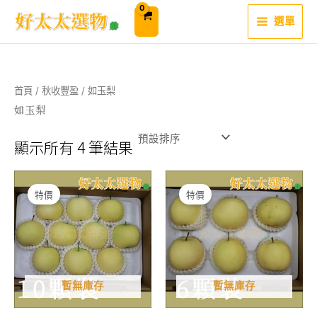
跳
至
選單
主
要
內
容
首頁
/
秋收豐盈
/ 如玉梨
如玉梨
顯示所有 4 筆結果
特價
特價
暫無庫存
暫無庫存