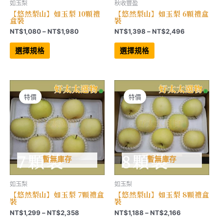
如玉梨
秋收豐盈
【悠然梨山】如玉梨 10顆禮
【悠然梨山】如玉梨 6顆禮盒
盒裝
裝
價
價
NT$
1,080
–
NT$
1,980
NT$
1,398
–
NT$
2,496
格
格
此
此
範
範
產
產
選擇規格
選擇規格
品
品
圍：
圍：
有
有
NT$1,080
NT$1,398
多
多
到
到
種
種
NT$1,980
NT$2,496
款
款
式。
式。
可
可
特價
特價
在
在
產
產
品
品
頁
頁
面
面
選
選
擇
擇
選
選
項
項
暫無庫存
暫無庫存
如玉梨
如玉梨
【悠然梨山】如玉梨 7顆禮盒
【悠然梨山】如玉梨 8顆禮盒
裝
裝
價
價
NT$
1,299
–
NT$
2,358
NT$
1,188
–
NT$
2,166