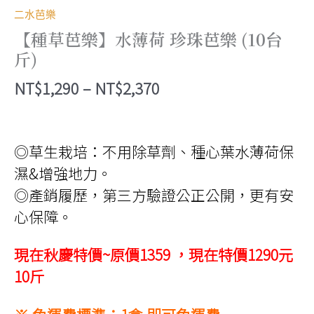
二水芭樂
【種草芭樂】水薄荷 珍珠芭樂 (10台
斤)
價
NT$
1,290
–
NT$
2,370
格
範
◎草生栽培：不用除草劑、種心葉水薄荷保
圍：
濕&增強地力。
NT$1,290
◎產銷履歷，第三方驗證公正公開，更有安
到
心保障。
NT$2,370
現在秋慶特價~原價1359 ，現在特價1290元
10斤