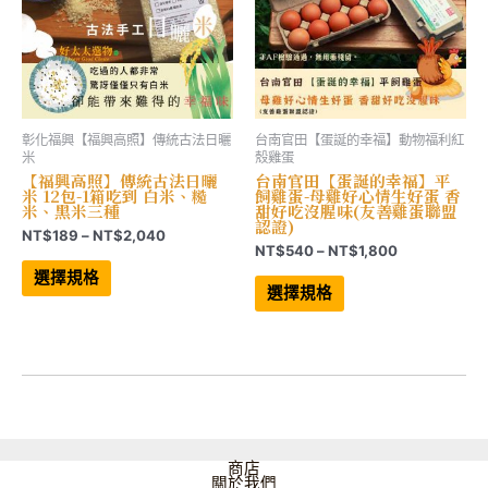
頁
頁
面
面
選
選
擇
擇
選
選
項
項
彰化福興【福興高照】傳統古法日曬
台南官田【蛋誕的幸福】動物福利紅
米
殼雞蛋
【福興高照】傳統古法日曬
台南官田【蛋誕的幸福】平
米 12包-1箱吃到 白米、糙
飼雞蛋-母雞好心情生好蛋 香
米、黑米三種
甜好吃沒腥味(友善雞蛋聯盟
認證)
價
NT$
189
–
NT$
2,040
價
NT$
540
–
NT$
1,800
格
此
格
範
產
此
選擇規格
範
品
產
圍：
選擇規格
有
品
圍：
NT$189
多
有
NT$540
到
種
多
到
NT$2,040
款
種
NT$1,800
式。
款
可
式。
在
可
產
在
品
產
頁
品
面
頁
商店
選
面
關於我們
擇
選