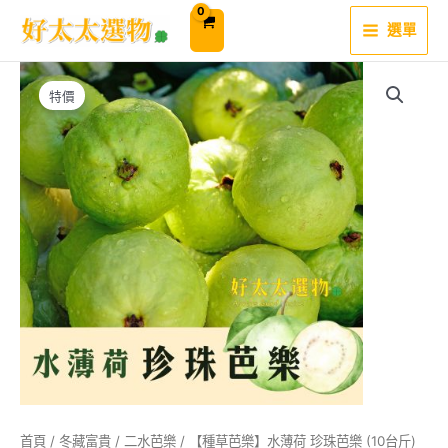
跳
至
選單
主
要
內
容
特價
首頁
/
冬藏富貴
/
二水芭樂
/ 【種草芭樂】水薄荷 珍珠芭樂 (10台斤)