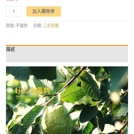
價
價
格：
格：
【種
NT$1,509。
NT$1,290。
加入購物車
草
芭
樂】
水
貨號:
不提供
分類:
二水芭樂
薄
荷
珍
珠
芭
描述
樂
(10
額外資訊
台
斤)
數
量