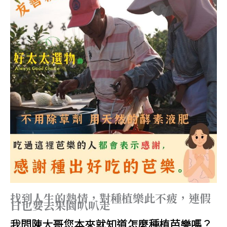
找到人生的熱情，對種植樂此不疲，連假
日也要去果園叭叭走
我問陳大哥您本來就知道怎麼種植芭樂嗎？