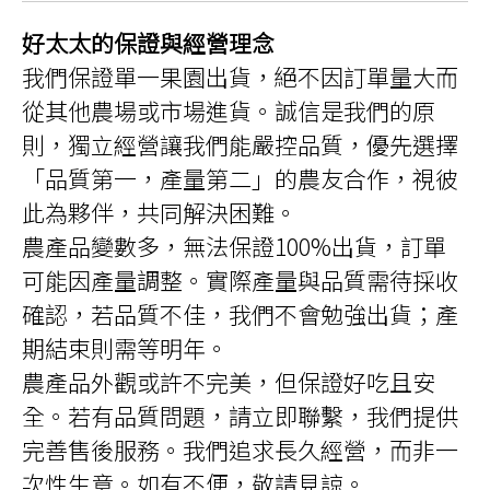
式。
可
好太太的保證與經營理念
在
產
品
我們保證單一果園出貨，絕不因訂單量大而
頁
面
從其他農場或市場進貨。誠信是我們的原
選
擇
則，獨立經營讓我們能嚴控品質，優先選擇
選
項
「品質第一，產量第二」的農友合作，視彼
此為夥伴，共同解決困難。
農產品變數多，無法保證100%出貨，訂單
可能因產量調整。實際產量與品質需待採收
確認，若品質不佳，我們不會勉強出貨；產
期結束則需等明年。
農產品外觀或許不完美，但保證好吃且安
全。若有品質問題，請立即聯繫，我們提供
完善售後服務。我們追求長久經營，而非一
次性生意。如有不便，敬請見諒。