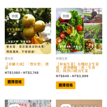
NT$279
NT$999
多
多
到
到
種
種
NT$2,772
NT$3,528
款
款
式。
式。
可
可
特價
特價
特價
特價
在
在
產
產
品
品
頁
頁
面
面
選
選
擇
擇
選
選
項
項
豐水梨
有機生菜
【卓蘭天成】「豐水梨」 禮
【和氣生菜】有機綜合生菜
盒
箱，潔淨體驗「真・生食
級」純淨口感活生菜
價
NT$
1,080
–
NT$
2,748
價
NT$
849
–
NT$
3,999
格
此
格
範
產
此
選擇規格
範
品
產
圍：
選擇規格
有
品
圍：
NT$1,080
多
有
NT$849
到
種
多
到
NT$2,748
款
種
NT$3,999
式。
款
可
式。