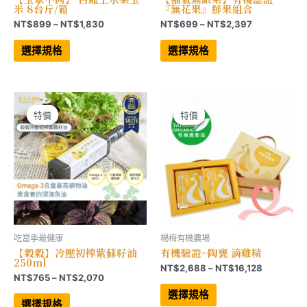
米 8台斤/箱
『無花果』鮮果組合
價
價
NT$
899
–
NT$
1,830
NT$
699
–
NT$
2,397
格
格
此
此
範
範
產
產
選擇規格
選擇規格
品
品
圍：
圍：
有
有
NT$899
NT$699
多
多
到
到
種
種
NT$1,830
NT$2,397
款
款
式。
式。
可
可
特價
特價
特價
特價
在
在
產
產
品
品
頁
頁
面
面
選
選
擇
擇
選
選
項
項
吃當季最健康
楊梅有機農場
【穀穀】冷壓初榨紫蘇籽油
有機驗證~陶甕 滴雞精
250ml
價
NT$
2,688
–
NT$
16,128
價
NT$
765
–
NT$
2,070
格
此
格
範
此
產
選擇規格
範
產
品
圍：
選擇規格