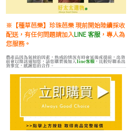
※【種草芭樂】珍珠芭樂 現前開始陸續採收
配送，有任何問題請
加入
LINE 客服
，專人為
您服務。
農產品因為氣候的因素，熟成的情況有時會延後或提前，出貨
前會以簡訊通知您，
請您購買後加入
line客服
，比較好聯系出
貨事宜，感謝您的合作。