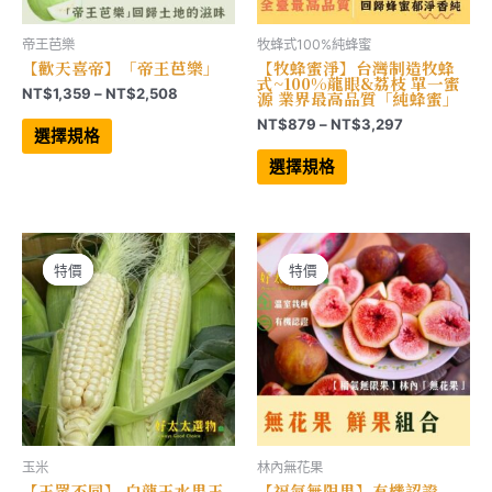
帝王芭樂
牧蜂式100%純蜂蜜
【歡天喜帝】「帝王芭樂」
【牧蜂蜜淨】台灣制造牧蜂
式~100%龍眼&荔枝 單一蜜
價
NT$
1,359
–
NT$
2,508
源 業界最高品質「純蜂蜜」
格
此
價
NT$
879
–
NT$
3,297
範
產
選擇規格
格
品
此
圍：
範
有
產
選擇規格
NT$1,359
多
品
圍：
到
種
有
NT$879
NT$2,508
款
多
到
式。
種
NT$3,297
可
款
在
式。
產
可
特價
特價
特價
特價
品
在
頁
產
面
品
選
頁
擇
面
選
選
項
擇
選
項
玉米
林內無花果
【玉眾不同】 白龍王水果玉
【福氣無限果】有機認證