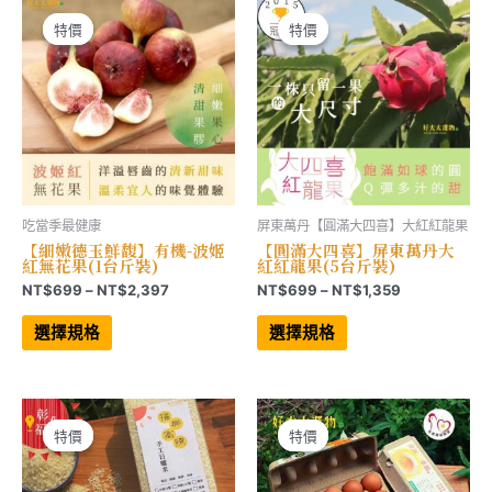
可
式。
在
可
特價
特價
特價
特價
產
在
品
產
頁
品
面
頁
選
面
擇
選
選
擇
項
選
項
吃當季最健康
屏東萬丹【圓滿大四喜】大紅紅龍果
【細嫩德玉鮮馥】有機-波姬
【圓滿大四喜】屏東萬丹大
紅無花果(1台斤裝)
紅紅龍果(5台斤裝)
價
價
NT$
699
–
NT$
2,397
NT$
699
–
NT$
1,359
格
格
此
此
範
範
產
產
選擇規格
選擇規格
品
品
圍：
圍：
有
有
NT$699
NT$699
多
多
到
到
種
種
NT$2,397
NT$1,359
款
款
式。
式。
可
可
特價
特價
特價
特價
在
在
產
產
品
品