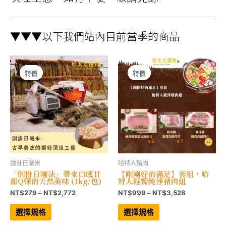
▼▼▼以下我們站內目前當季的商品
特價
特價
特價
特價
道卦日曬米
哈特人豬肉
「倒掛日曬法」帶來口感甘
【剛剛好的滿足】套組，哈
甜Q彈的天然美味 (1kg/包)
特人輕饗純淨豬肉組
價
價
NT$
279
–
NT$
2,772
NT$
999
–
NT$
3,528
格
格
此
此
範
範
產
產
選擇規格
選擇規格
品
品
圍：
圍：
有
有