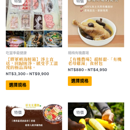
在
可
特價
特價
特價
特價
產
在
品
產
頁
品
面
頁
選
面
擇
選
選
擇
項
選
項
吃當季最健康
楊梅有機農場
【將軍嶼海鮮箱】淨土直
【有機農場】超鮮甜-「有機
送，回歸純淨、感受手工溫
老母雞湯」食材包
度的極品海味。
價
NT$
880
–
NT$
4,950
價
NT$
3,300
–
NT$
9,900
格
此
格
範
此
產
選擇規格
範
產
品
圍：
選擇規格
品
有
圍：
NT$880
有
多
NT$3,300
到
多
種
到
NT$4,950
種
款
NT$9,900
款
式。
式。
可
可
在
特價
特價
特價
特價
在
產
產
品
品
頁
頁
面