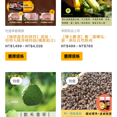
面
選
選
擇
擇
選
選
項
項
吃當季最健康
季節新品上架
【極致溫柔的款待】套組，
【櫛大歡喜】脆「甜櫛瓜」
哈特人純淨豬肉組(優惠組合)
箱，新社自然熟成．
價
價
NT$
1,499
–
NT$
4,028
NT$
499
–
NT$
780
格
格
此
此
範
範
產
產
選擇規格
選擇規格
品
品
圍：
圍：
有
有
NT$1,499
NT$499
多
多
到
到
種
種
NT$4,028
NT$780
款
款
式。
式。
可
可
特價
特價
特價
特價
在
在
產
產
品
品
頁
頁
面
面
選
選
擇
擇
選
選
項
項