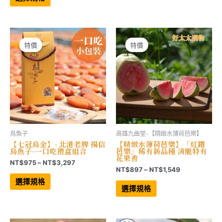
品
有
圍：
NT$2,68
有
多
NT$765
到
多
種
到
NT$16,12
種
款
NT$2,070
款
式。
式。
可
可
在
特價
特價
特價
特價
在
產
產
品
品
頁
頁
面
面
選
選
擇
擇
選
選
項
項
烏魚子
高雄九曲堂-【精緻水薄荷芭樂】
【七冠烏金】- 北港老牌 揚信
【精緻水薄荷芭樂】「紅鑽
烏魚子-一口吃禮盒組合
芭樂」稀有新品種 清脆特有
花果香
價
NT$
975
–
NT$
3,297
價
NT$
897
–
NT$
1,549
格
此
格
範
產
此
選擇規格
範
品
產
圍：
選擇規格
有
品
圍：
NT$975
多
有
NT$897
到
種
多
到
NT$3,297
款
種
NT$1,549
式。
款