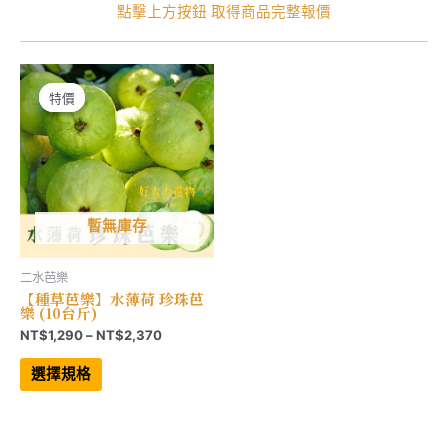
點擊上方按鈕 取得商品完整報價
特價
特價
暫無庫存
二水芭樂
【種草芭樂】水薄荷 珍珠芭
樂 (10台斤)
價
NT$
1,290
–
NT$
2,370
格
此
範
產
選擇規格
品
圍：
有
NT$1,290
多
到
種
NT$2,370
款