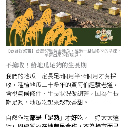
【春鮮好憨吉】台農57號黃金地瓜，經過一整個冬季的萃煉，
孕育出來的好味道。
不搶收！給地瓜足夠的生長期
我們的地瓜一定長足5個月半~6個月才有採
收，種植地瓜二十多年的黃阿伯經驗老道，
會視氣候條件、生長狀況做調整，因為生長
期足夠，地瓜吃起來鬆軟香甜。
自然作物
都是「足熟」才好吃
，「好太太選
物」與優質的
在地農民合作，不為搶市而早