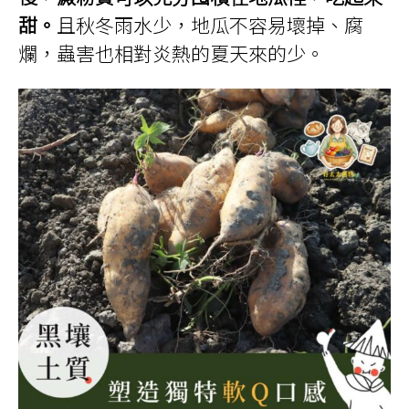
甜。
且秋冬雨水少，地瓜不容易壞掉、腐
爛，蟲害也相對炎熱的夏天來的少。