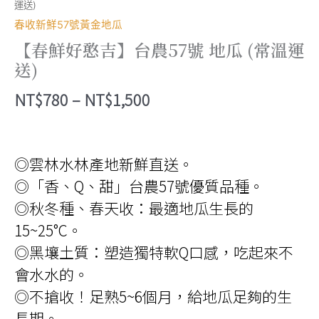
運送)
春收新鮮57號黃金地瓜
【春鮮好憨吉】台農57號 地瓜 (常溫運
送)
價
NT$
780
–
NT$
1,500
格
範
◎雲林水林產地新鮮直送。
圍：
◎「香、Q、甜」台農57號優質品種。
NT$780
◎秋冬種、春天收：最適地瓜生長的
到
15~25°C。
NT$1,500
◎黑壤土質：塑造獨特軟Q口感，吃起來不
會水水的。
◎不搶收！足熟5~6個月，給地瓜足夠的生
長期。