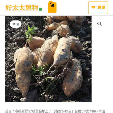
跳
至
選單
主
要
內
容
特價
首頁
/
春收新鮮57號黃金地瓜
/ 【春鮮好憨吉】台農57號 地瓜 (常溫