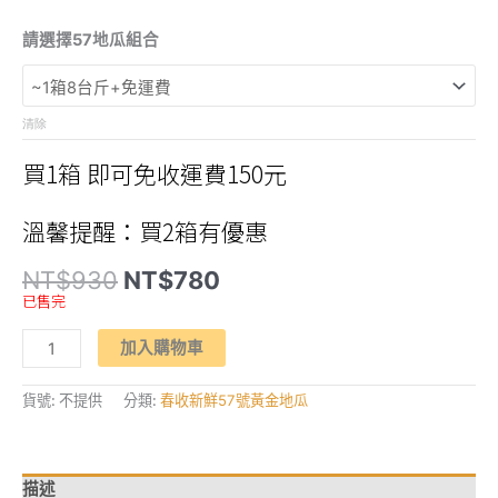
請選擇57地瓜組合
清除
買1箱 即可免收運費150元
溫馨提醒：買2箱有優惠
原
目
NT$
930
NT$
780
始
前
已售完
價
價
格：
格：
【春
NT$930。
NT$780。
加入購物車
鮮
好
憨
吉】
貨號:
不提供
分類:
春收新鮮57號黃金地瓜
台
農
57
號
地
描述
瓜