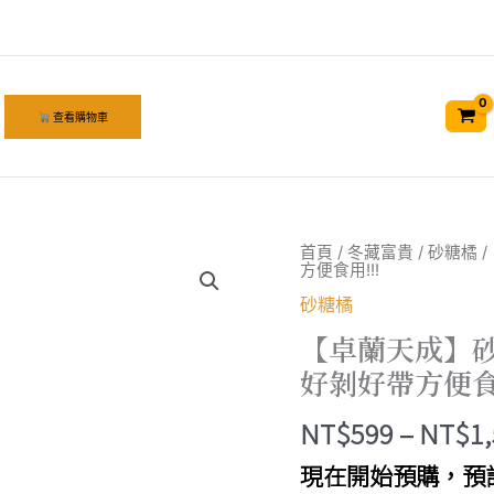
查看購物車
首頁
/
冬藏富貴
/
砂糖橘
/
方便食用!!!
砂糖橘
【卓蘭天成】砂
好剝好帶方便食用
NT$
599
–
NT$
1
現在開始預購，預