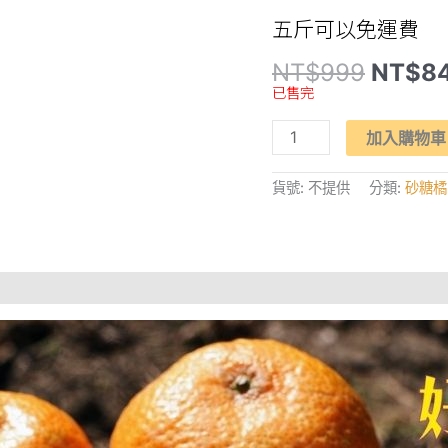
五斤可以免運費
原
NT$
999
NT$
8
始
已售完
價
格：
【卓
NT$9
加入購物車
蘭
天
成】
貨號:
不提供
分類:
砂糖橘
砂
糖
橘
~
芬
芳
果
香
醇
厚
濃
郁
多
汁，
好
剝
好