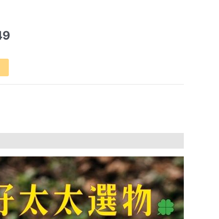
目
49
前
價
格：
99。
NT$849。