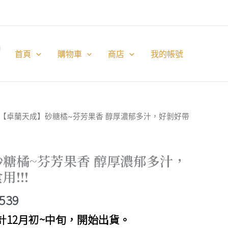
首頁
購物車
商店
我的帳號
 【卓蘭天成】砂糖橘~芬芳果香 醇厚濃郁多汁，好剝好帶
糖橘~芬芳果香 醇厚濃郁多汁，
!!!
價
,539
格
計12月初~中旬，開始出貨。