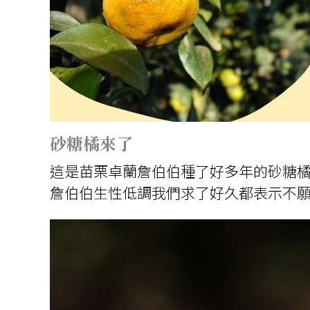
砂糖橘來了
這是苗栗卓蘭詹伯伯種了好多年的砂糖
詹伯伯生性低調我們求了好久都表示不願