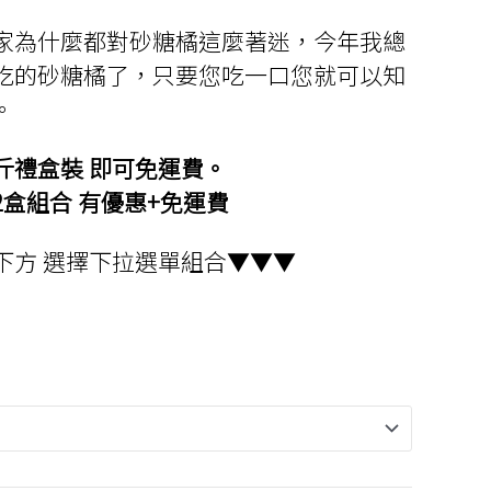
範
家為什麼都對砂糖橘這麼著迷，今年我總
圍：
吃的砂糖橘了，只要您吃一口您就可以知
NT$599
。
到
斤禮盒裝 即可免運費。
NT$1,539
盒組合 有優惠+免運費
下方 選擇下拉選單組合▼▼▼