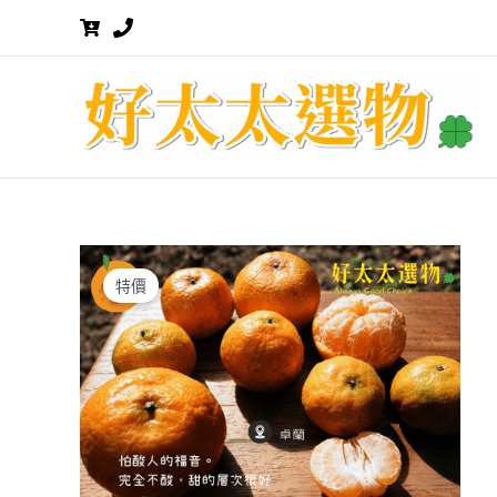
跳
至
主
要
內
容
特價