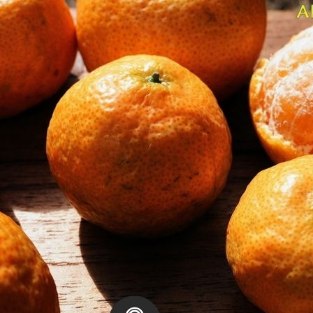
帶
方
便
食
用!!!
數
量