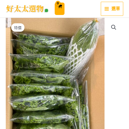
跳
至
選單
主
要
內
容
特價