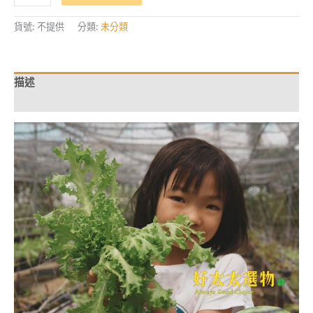
之
心-
綜
貨號:
不提供
分類:
未分類
合
生
菜
箱-
口
描述
感
甘
額外資訊
甜
傳
遞
善
意
能
量
數
量