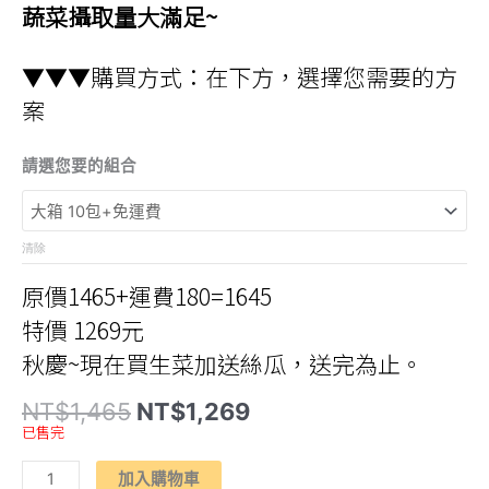
蔬菜攝取量大滿足~
▼▼▼購買方式：在下方，選擇您需要的方
案
請選您要的組合
清除
原價1465+運費180=1645
特價 1269元
秋慶~現在買生菜加送絲瓜，送完為止。
原
目
NT$
1,465
NT$
1,269
始
前
已售完
價
價
格：
格：
有
NT$1,465。
NT$1,269。
加入購物車
機