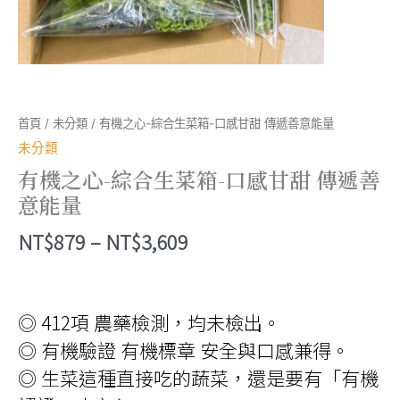
首頁
/
未分類
/ 有機之心-綜合生菜箱-口感甘甜 傳遞善意能量
未分類
有機之心-綜合生菜箱-口感甘甜 傳遞善
意能量
價
NT$
879
–
NT$
3,609
格
範
◎ 412項 農藥檢測，均未檢出。
圍：
◎ 有機驗證 有機標章 安全與口感兼得。
NT$879
◎ 生菜這種直接吃的蔬菜，還是要有「有機
到