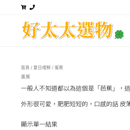
跳
至
主
要
內
容
首頁
/
夏日嚐鮮
/ 蛋蕉
蛋蕉
一般人不知道都以為這個是「芭蕉」，這
外形很可愛，肥肥短短的，口感的話 皮
顯示單一結果