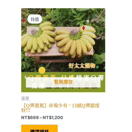
特價
暫無庫存
蛋蕉
【Q彈蛋蕉】市場少有，口感Q彈甜度
好!!!
價
NT$
669
–
NT$
1,200
格
此
範
產