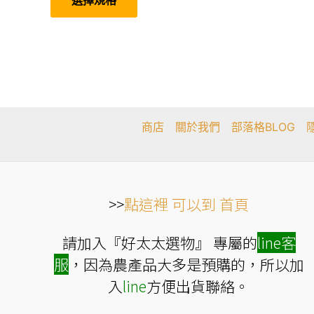
選擇規格
圍：
品
有
NT$669
多
到
種
NT$1,200
款
式。
可
在
產
品
頁
商店
關於我們
部落格BLOG
面
選
擇
選
項
>>
點這裡 可以到 首頁
請加入『好太太選物』 專屬的
line
客
服
，因為農產品大多是預購的，所以加
入
line
方便出貨聯絡。