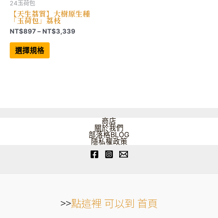
24玉荷包
【天生荔質】大樹原生種
「玉荷包」荔枝
價
NT$
897
–
NT$
3,339
格
此
範
產
選擇規格
品
圍：
有
NT$897
多
到
種
NT$3,339
款
式。
可
在
產
品
商店
頁
關於我們
面
部落格BLOG
選
隱私權政策
擇
選
項
>>
點這裡 可以到 首頁