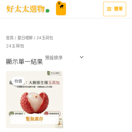
跳
至
選單
主
要
內
容
首頁
/
夏日嚐鮮
/ 24玉荷包
24玉荷包
顯示單一結果
特價
暫無庫存