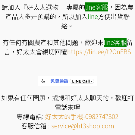
請加入『好太太選物』 專屬的
line
客服
，因為農
產品大多是預購的，所以加入
line
方便出貨聯
絡。
有任何有關農產和其他問題，歡迎來
line
客服
留
言，好太太會親切回覆
https://lin.ee/t2OnFBS
如果有任何問題，或想和好太太聊天的，歡迎打
電話來喔
專線電話:
好太太的手機-0982747302
客服信箱 :
service@ht3shop.com