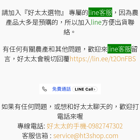
請加入『好太太選物』 專屬的
line
客服
，因為農
產品大多是預購的，所以加入
line
方便出貨聯
絡。
有任何有關農產和其他問題，歡迎來
line
客服
留
言，好太太會親切回覆
https://lin.ee/t2OnFBS
如果有任何問題，或想和好太太聊天的，歡迎打
電話來喔
專線電話:
好太太的手機-0982747302
客服信箱 :
service@ht3shop.com