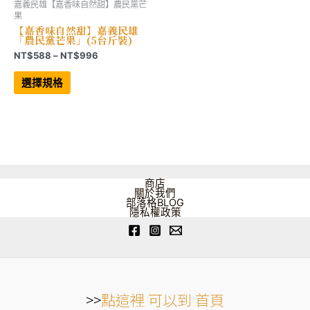
嘉義民雄【嘉香味自然甜】農民黨芒
果
【嘉香味自然甜】嘉義民雄
「農民黨芒果」(5台斤裝)
價
NT$
588
–
NT$
996
格
此
範
產
選擇規格
品
圍：
有
NT$588
多
到
種
NT$996
款
式。
可
在
產
品
商店
頁
關於我們
面
部落格BLOG
選
隱私權政策
擇
選
項
>>
點這裡 可以到 首頁