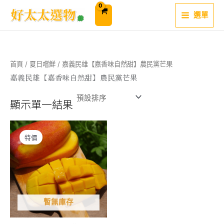
跳
至
選單
主
要
內
容
首頁
/
夏日嚐鮮
/ 嘉義民雄【嘉香味自然甜】農民黨芒果
嘉義民雄【嘉香味自然甜】農民黨芒果
顯示單一結果
特價
暫無庫存