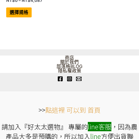
NT$
0
–
NT$
4,087
格
此
範
產
選擇規格
品
圍：
有
NT$0
多
到
種
NT$4,087
款
式。
可
在
產
品
商店
頁
關於我們
面
部落格BLOG
選
隱私權政策
擇
選
項
>>
點這裡 可以到 首頁
請加入『好太太選物』 專屬的
line
客服
，因為農
產品大多是預購的，所以加入
line
方便出貨聯