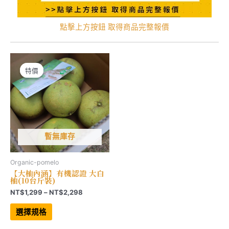
點擊上方按鈕 取得商品完整報價
特價
特價
暫無庫存
Organic-pomelo
【大柚內涵】有機認證 大白
柚(10台斤裝)
價
NT$
1,299
–
NT$
2,298
格
此
範
產
選擇規格
品
圍：
有
NT$1,299