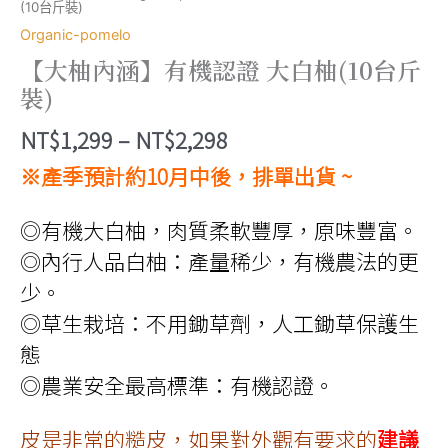
(10台斤裝)
Organic-pomelo
【大柚內涵】有機認證 大白柚(10台斤
裝)
價
NT$
1,299
–
NT$
2,298
格
※產季預計約10月中後，排單出貨 ~
範
◎有機大白柚，肉質柔軟豐厚，原味豐富。
圍：
◎內行人品白柚：產量稀少，有機農法的更
NT$1,299
少。
到
◎草生栽培：不用鋤草劑，人工鋤草保護生
NT$2,298
態
◎農業安全最高標準：有機認證。
皮是非常的糙皮，如果對外觀有要求的
建議