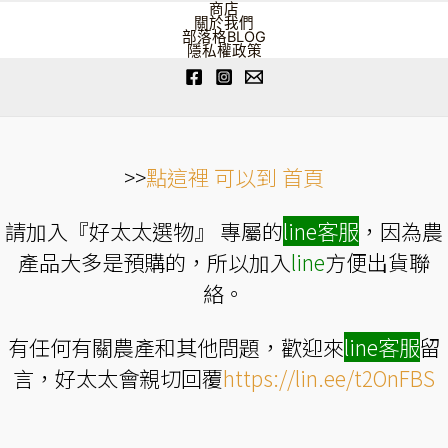
商店
關於我們
部落格BLOG
隱私權政策
>>
點這裡 可以到 首頁
請加入『好太太選物』 專屬的
line
客服
，因為農
產品大多是預購的，所以加入
line
方便出貨聯
絡。
有任何有關農產和其他問題，歡迎來
line
客服
留
言，好太太會親切回覆
https://lin.ee/t2OnFBS