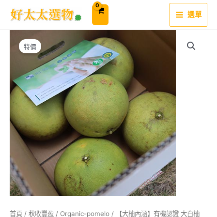
跳
至
選單
主
要
內
容
特價
首頁
/
秋收豐盈
/
Organic-pomelo
/ 【大柚內涵】有機認證 大白柚