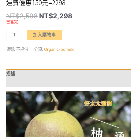
運費優惠150元=2298
原
目
NT$
2,598
NT$
2,298
始
前
已售完
價
價
格：
格：
【大
NT$2,598。
NT$2,298。
加入購物車
柚
內
涵】
有
貨號:
不提供
分類:
Organic-pomelo
機
認
證
大
白
描述
柚
(10
額外資訊
台
斤
裝)
數
量