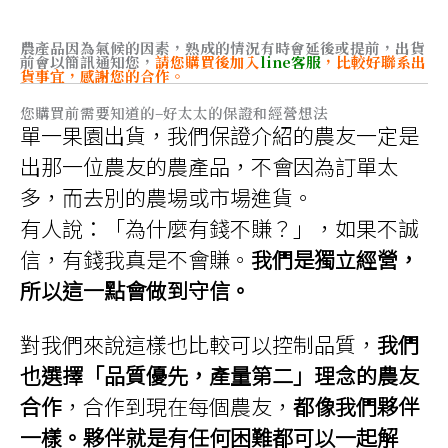
多
到
種
NT$2,298
款
農產品因為氣候的因素，熟成的情況有時會延後或提前，出貨
式。
前會以簡訊通知您，
請您購買後加入
line客服
，比較好聯系出
可
貨事宜，感謝您的合作。
在
產
品
您購買前需要知道的–好太太的保證和經營想法
頁
單一果園出貨，我們保證介紹的農友一定是
面
選
擇
出那一位農友的農產品，不會因為訂單太
選
項
多，而去別的農場或市場進貨。
有人說：「為什麼有錢不賺？」，如果不誠
信，有錢我真是不會賺。
我們是獨立經營，
所以這一點會做到守信。
對我們來說這樣也比較可以控制品質，
我們
也選擇「品質優先，產量第二」理念的農友
合作
，合作到現在每個農友，
都像我們夥伴
一樣。夥伴就是有任何困難都可以一起解