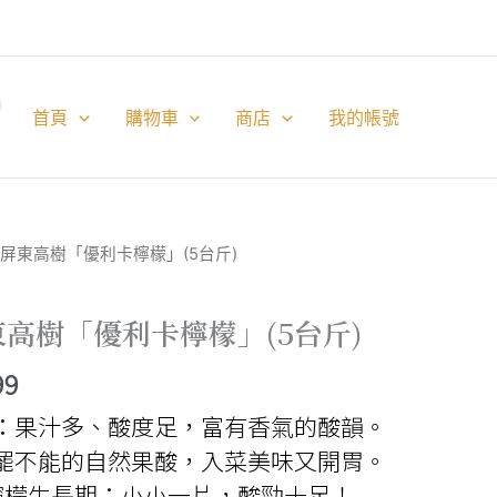
首頁
購物車
商店
我的帳號
】屏東高樹「優利卡檸檬」(5台斤)
高樹「優利卡檸檬」(5台斤)
價
99
格
：果汁多、酸度足，富有香氣的酸韻。
範
罷不能的自然果酸，入菜美味又開胃。
間檸檬生長期：小小一片，酸勁十足！