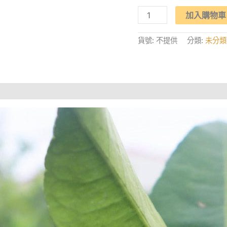
【誠
加入購物車
檸
檬】
屏
貨號:
不提供
分類:
未分類
東
高
樹
「優
利
卡
檸
檬」
(5
台
斤)
數
量