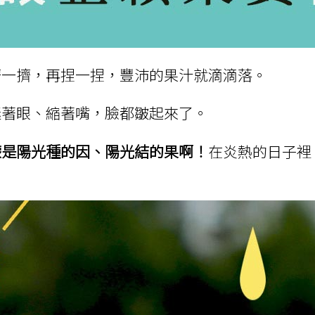
擠一擠，再捏一捏，豐沛的果汁就滴滴落。
瞇著眼、縮著嘴，臉都皺起來了。
檬是陽光種的因、陽光結的果啊！
在炎熱的日子裡