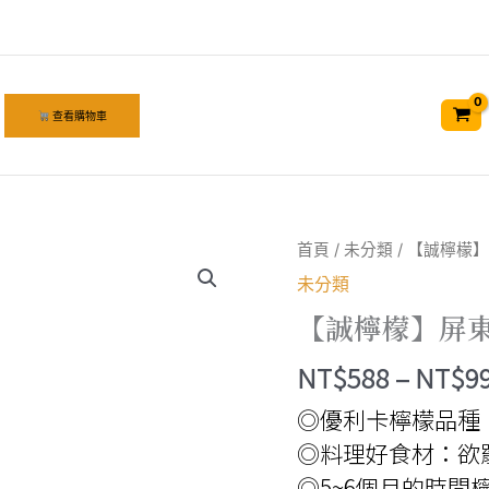
查看購物車
首頁
/
未分類
/ 【誠檸檬
未分類
【誠檸檬】屏東
NT$
588
–
NT$
9
◎優利卡檸檬品種
◎料理好食材：欲
◎5~6個月的時