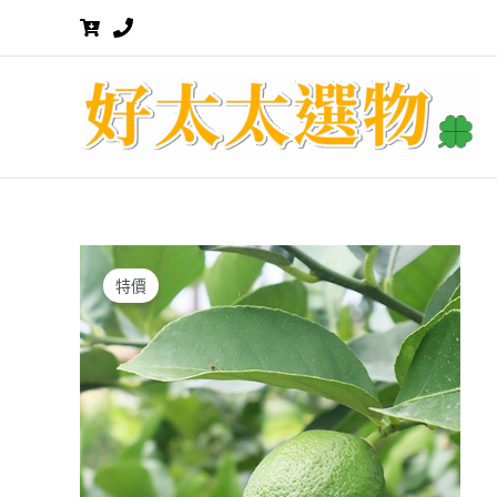
跳
至
主
要
內
容
特價