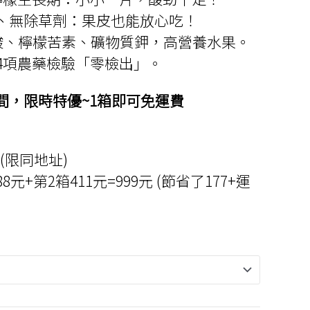
圍：
、無除草劑：果皮也能放心吃！
NT$588
酸、檸檬苦素、礦物質鉀，高營養水果。
到
74項農藥檢驗「零檢出」。
NT$999
間，限時特優~1箱即可免運費
折(限同地址)
元+第2箱411元=999元 (節省了177+運