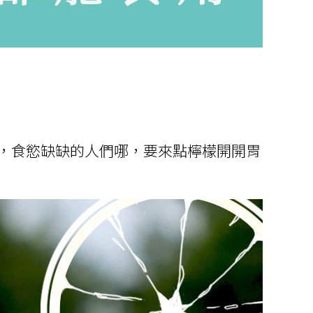
，食慾缺缺的人們哪，要來點檸檬開開胃