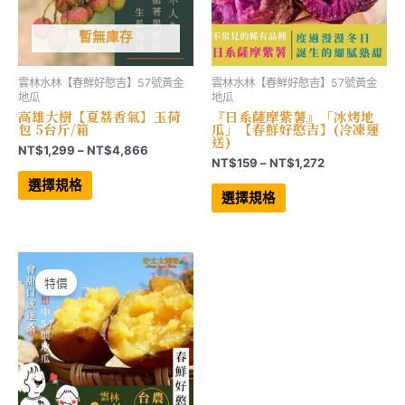
暫無庫存
雲林水林【春鮮好憨吉】57號黃金
雲林水林【春鮮好憨吉】57號黃金
地瓜
地瓜
高雄大樹【夏荔香氣】玉荷
『日系薩摩紫薯』「冰烤地
包 5台斤/箱
瓜」【春鮮好憨吉】(冷凍運
送)
價
NT$
1,299
–
NT$
4,866
價
NT$
159
–
NT$
1,272
格
此
格
範
產
此
選擇規格
範
品
產
圍：
選擇規格
有
品
圍：
NT$1,299
多
有
NT$159
到
種
多
到
NT$4,866
款
種
NT$1,272
式。
款
可
式。
在
可
特價
產
在
品
產
頁
品
面
頁
選
面
擇
選
選
擇
項
選
項