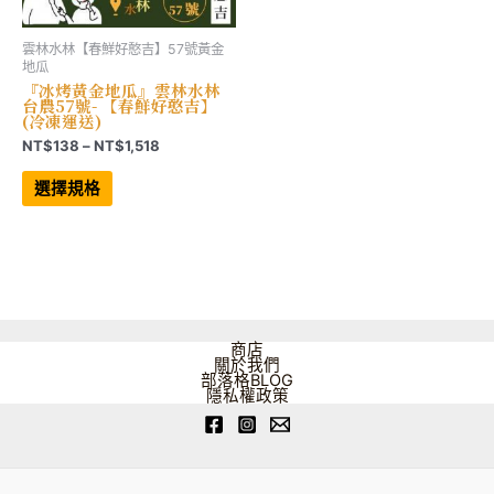
雲林水林【春鮮好憨吉】57號黃金
地瓜
『冰烤黃金地瓜』雲林水林
台農57號- 【春鮮好憨吉】
(冷凍運送)
價
NT$
138
–
NT$
1,518
格
此
範
產
選擇規格
品
圍：
有
NT$138
多
到
種
NT$1,518
款
式。
可
在
產
品
商店
頁
關於我們
面
部落格BLOG
選
隱私權政策
擇
選
項