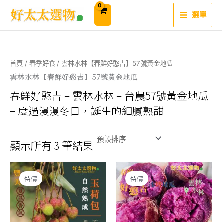
跳
至
選單
主
要
內
容
首頁
/
春季好食
/ 雲林水林【春鮮好憨吉】57號黃金地瓜
雲林水林【春鮮好憨吉】57號黃金地瓜
春鮮好憨吉 – 雲林水林 – 台農57號黃金地瓜
– 度過漫漫冬日，誕生的細膩熟甜
顯示所有 3 筆結果
特價
特價